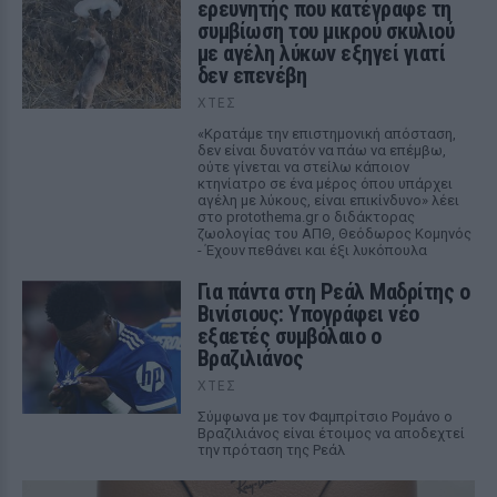
ερευνητής που κατέγραφε τη
συμβίωση του μικρού σκυλιού
με αγέλη λύκων εξηγεί γιατί
δεν επενέβη
ΧΤΕΣ
«Κρατάμε την επιστημονική απόσταση,
δεν είναι δυνατόν να πάω να επέμβω,
ούτε γίνεται να στείλω κάποιον
κτηνίατρο σε ένα μέρος όπου υπάρχει
αγέλη με λύκους, είναι επικίνδυνο» λέει
στο protothema.gr ο διδάκτορας
ζωολογίας του ΑΠΘ, Θεόδωρος Κομηνός
- Έχουν πεθάνει και έξι λυκόπουλα
Για πάντα στη Ρεάλ Μαδρίτης ο
Βινίσιους: Υπογράφει νέο
εξαετές συμβόλαιο ο
Βραζιλιάνος
ΧΤΕΣ
Σύμφωνα με τον Φαμπρίτσιο Ρομάνο ο
Βραζιλιάνος είναι έτοιμος να αποδεχτεί
την πρόταση της Ρεάλ