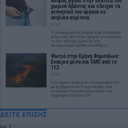
Ανδρας βγήκε στην πλατεία του
χωριού Αβαντας και έδειχνε τα
γεννητικά του όργανα σε
ανηλίκα κορίτσια
ΧΤΕΣ
Ο συγκεκριμένος άνδρας είχε συλληφθεί
μόλις πριν από λίγες ημέρες για ακριβώς
το ίδιο αδίκημα ωστόσο στη
συνέχεια είχε αφεθεί ελεύθερος
Φωτιά στην Κρήνη Φαρσάλων:
Εναέρια μέσα και SMS από το
112
ΧΤΕΣ
Στο σημείο επιχειρούν 24 πυροσβέστες
με 8 οχήματα και 3 αεροσκάφη, ενώ
συνδρομή παρέχουν υδροφόρες και
μηχανήματα έργου ΟΤΑ.
ΔΕΙΤΕ ΕΠΙΣΗΣ
par: 7