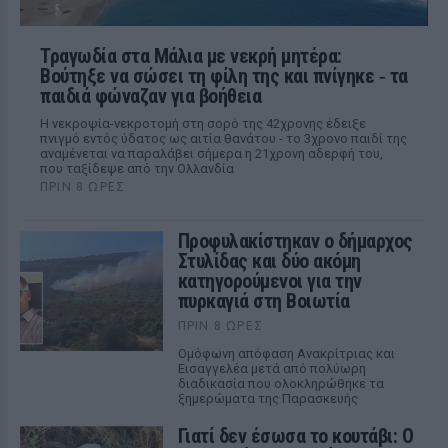
Τραγωδία στα Μάλια με νεκρή μητέρα:
Βούτηξε να σώσει τη φίλη της και πνίγηκε ‑ τα
παιδιά φώναζαν για βοήθεια
Η νεκροψία-νεκροτομή στη σορό της 42χρονης έδειξε
πνιγμό εντός ύδατος ως αιτία θανάτου - το 3χρονο παιδί της
αναμένεται να παραλάβει σήμερα η 21χρονη αδερφή του,
που ταξίδεψε από την Ολλανδία
ΠΡΙΝ 8 ΏΡΕΣ
Προφυλακίστηκαν ο δήμαρχος
Στυλίδας και δύο ακόμη
κατηγορούμενοι για την
πυρκαγιά στη Βοιωτία
ΠΡΙΝ 8 ΏΡΕΣ
Ομόφωνη απόφαση Ανακρίτριας και
Εισαγγελέα μετά από πολύωρη
διαδικασία που ολοκληρώθηκε τα
ξημερώματα της Παρασκευής
Γιατί δεν έσωσα το κουτάβι: Ο