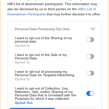
IAB’s list of downstream participants. This information may
also be disclosed by us to third parties on the
IAB’s List of
Downstream Participants
that may further disclose it to other
third parties.
Personal Data Processing Opt Outs
I want to opt-out of the Sharing of my
personal data.
Opted In
ΔΕΙΤΕ ΕΠΙΣΗΣ
I want to opt-out of the Sale of my
Personal Data.
Opted In
ΣΤΗΝ ΙΔΙΑ ΚΑΤΗΓΟΡΙΑ
I want to opt-out of processing my
Personal Data for Targeted Advertising.
Γονικές παροχές: Οι παγίδες
Opted In
στις μεταφορές χρημάτων που
απειλούν με φόρο
I want to opt-out of Collection, Use,
Retention, Sale, and/or Sharing of my
ΠΡΙΝ 8 ΏΡΕΣ
Personal Data that Is Unrelated with the
Purposes for which it was collected.
Ποια λάθη μπορεί να οδηγήσουν στην
απώλεια του αφορολόγητου των 800.000
Opted Out
ευρώ και να μετατρέψουν τη δωρεά σε