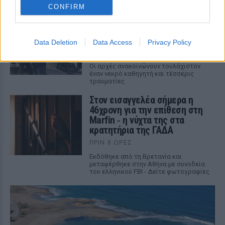
φόρο 10% από το πρώτο ευρώ
CONFIRM
Μακελειό σε σχολείο της
Ταϊλάνδης: Μαθητής άνοιξε
πυρ
Data Deletion
Data Access
Privacy Policy
ΠΡΙΝ 8 ΏΡΕΣ
Οι αρχές ανακοινώνουν τουλάχιστον
έναν νεκρό καθηγητή και τέσσερις
τραυματίες
Στον εισαγγελέα σήμερα η
46χρονη για την επίθεση στη
Marfin ‑ η νύχτα της στα
κρατητήρια της ΓΑΔΑ
ΠΡΙΝ 8 ΏΡΕΣ
Εκδόθηκε από τη Βρετανία και
μεταφέρθηκε στην Αθήνα με συνοδεία
του ελληνικού FBI - Δείτε φωτογραφίες