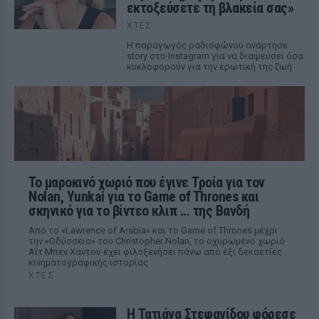
εκτοξεύσετε τη βλακεία σας»
ΧΤΕΣ
Η παραγωγός ραδιοφώνου ανάρτησε
story στο Instagram για να διαψεύσει όσα
κυκλοφορούν για την ερωτική της ζωή
Το μαροκινό χωριό που έγινε Τροία για τον
Nolan, Yunkai για το Game of Thrones και
σκηνικό για το βίντεο κλιπ ... της Βανδή
Από το «Lawrence of Arabia» και το Game of Thrones μέχρι
την «Οδύσσεια» του Christopher Nolan, το οχυρωμένο χωριό
Αΐτ Μπεν Χαντού έχει φιλοξενήσει πάνω από έξι δεκαετίες
κινηματογραφικής ιστορίας
ΧΤΕΣ
Η Τατιάνα Στεφανίδου φόρεσε