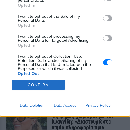
personal data.
προσπαθούν να ξεχάσουν ότι
Opted In
έγραψα το """"My Number
One""""»
I want to opt-out of the Sale of my
Personal Data.
ΧΤΕΣ
Opted In
Ο συνθέτης μίλησε ανοιχτά για την
αχαριστία που βιώνει στον χώρο της
I want to opt-out of processing my
μουσικής, 22 χρόνια μετά τη νίκη της
Personal Data for Targeted Advertising.
Ελλάδας στη Eurovision.
Opted In
Νεαρός στο λιμάνι του Πειραιά:
I want to opt-out of Collection, Use,
«Πάω διακοπές έναν μήνα» ‑ Η
Retention, Sale, and/or Sharing of my
απίθανη ατάκα στην κάμερα του
Personal Data that Is Unrelated with the
Purposes for which it was collected.
MEGA
Opted Out
ΧΤΕΣ
CONFIRM
Η κάμερα της εκπομπής «Κοινωνία Ώρα
MEGA» κατέγραψε τη διασκεδαστική
στιγμή από το λιμάνι του Πειραιά, την
Παρασκευή 7 Αυγούστου.
Data Deletion
Data Access
Privacy Policy
Η Ελένη Βουλγαράκη ξεσπά για
τις φήμες χωρισμού με τον
Ιωαννίδη: «Διασταυρώστε
καμία πληροφορία πριν