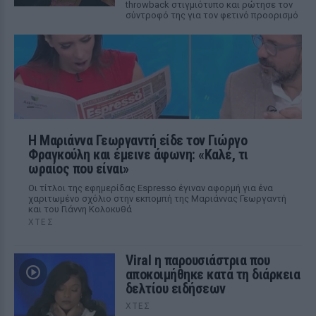
throwback στιγμιότυπο και ρώτησε τον
σύντροφό της για τον φετινό προορισμό
Η Μαριάννα Γεωργαντή είδε τον Γιώργο
Φραγκούλη και έμεινε άφωνη: «Καλέ, τι
ωραίος που είναι»
Οι τίτλοι της εφημερίδας Espresso έγιναν αφορμή για ένα
χαριτωμένο σχόλιο στην εκπομπή της Μαριάννας Γεωργαντή
και του Γιάννη Κολοκυθά
ΧΤΕΣ
Viral η παρουσιάστρια που
αποκοιμήθηκε κατά τη διάρκεια
δελτίου ειδήσεων
ΧΤΕΣ