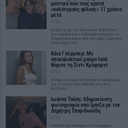
μυστικό που τους κρατά
«καλύτερους φίλους» 11 χρόνια
μετά
ΧΤΕΣ
Οι δύο σταρ του Χόλιγουντ απέδειξαν
ότι η αγάπη και ο σεβασμός μπορούν να
διαρκέσουν πέρα από τον γάμο, χάρη και
στην κόρη τους.
Κάια Γκέρμπερ: Με
αποκαλυπτικό μαύρο look
θύμισε τη Σίντι Κρόφορντ
ΧΤΕΣ
Η 24χρονη πρωτοστάτησε σε εκδήλωση
για τη σειρά «The Shards» στο Λος
Αντζελες
Ιωάννα Τούνη: Αδημοσίευτη
φωτογραφία από Ίμπιζα με τον
Δημήτρη Σπυριδωνίδη
ΧΤΕΣ
Η influencer ανέβασε στο Instagram