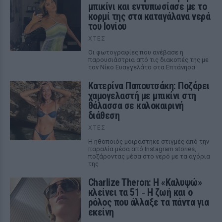
μπικίνι και εντυπωσίασε με το
κορμί της στα καταγάλανα νερά
του Ιονίου
ΧΤΕΣ
Οι φωτογραφίες που ανέβασε η
παρουσιάστρια από τις διακοπές της με
τον Νίκο Ευαγγελάτο στα Επτάνησα
Κατερίνα Παπουτσάκη: Ποζάρει
χαμογελαστή με μπικίνι στη
θάλασσα σε καλοκαιρινή
διάθεση
ΧΤΕΣ
Η ηθοποιός μοιράστηκε στιγμές από την
παραλία μέσα από Instagram stories,
ποζάροντας μέσα στο νερό με τα αγόρια
της
Charlize Theron: Η «Καλυψώ»
κλείνει τα 51 ‑ H ζωή και ο
ρόλος που άλλαξε τα πάντα για
εκείνη