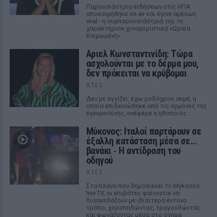
Παρουσιάστρια ειδήσεων στις ΗΠΑ
αποκοιμήθηκε on air και έγινε αμέσως
viral - η συμπαρουσιάστριά της τη
χαρακτήρισε χιουμοριστικά «Ωραία
Κοιμωμένη».
Αριελ Κωνσταντινίδη: Τώρα
ασχολούνται με το δέρμα μου,
δεν πρόκειται να κρύβομαι
ΧΤΕΣ
Δεν με αγγίζει, έχω ροδόχρου ακμή, η
οποία επιδεινώθηκε από τις ορμόνες της
εγκυμοσύνης, ανέφερε η ηθοποιός
Μύκονος: Ιταλοί παρτάρουν σε
έξαλλη κατάσταση μέσα σε...
βανάκι ‑ Η αντίδραση του
οδηγού
ΧΤΕΣ
Στα πλάνα που δημοσιεύει το Mykonos
live TV, οι επιβάτες φαίνονται να
διασκεδάζουν με ιδιαίτερα έντονο
τρόπο, χοροπηδώντας, τραγουδώντας
και φωνάζοντας μέσα στο όχημα