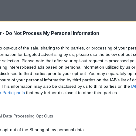
r -
Do Not Process My Personal Information
to opt-out of the sale, sharing to third parties, or processing of your per
formation for targeted advertising by us, please use the below opt-out s
r selection. Please note that after your opt-out request is processed y
νέβασε μία φωτογραφία με την Άννα, στην
eing interest-based ads based on personal information utilized by us or
αι χαμογελούν, με φόντο ένα δάσος.
disclosed to third parties prior to your opt-out. You may separately opt-
losure of your personal information by third parties on the IAB’s list of
ησή του, βρίσκονται στο Μπαλί της
. This information may also be disclosed by us to third parties on the
IA
Participants
that may further disclose it to other third parties.
ΕΥ ΖΗΝ
6 φρού
Ψυχολογία στο Εθνικό και Καποδιστριακό
l Data Processing Opt Outs
εκτός 
ει δουλέψει ως χορεύτρια σε πολλά γνωστά
o opt-out of the Sharing of my personal data.