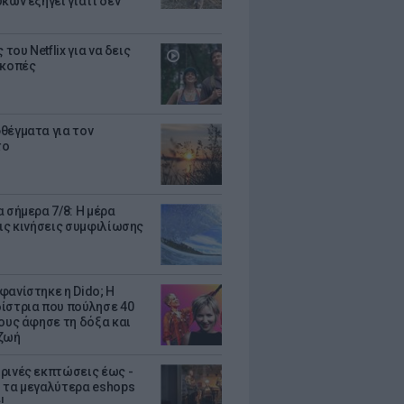
κων εξηγεί γιατί δεν
ς του Netflix για να δεις
ακοπές
θέγματα για τον
το
 σήμερα 7/8: Η μέρα
τις κινήσεις συμφιλίωσης
φανίστηκε η Dido; Η
ίστρια που πούλησε 40
κους άφησε τη δόξα και
ζωή
ρινές εκπτώσεις έως -
 τα μεγαλύτερα eshops
!