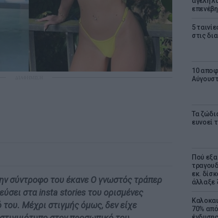
αγέλη λύ
επενέβη
5 ταινίε
στις δι
10 αποφ
ΔΙΑΦΗΜΙΣΗ
Αύγουσ
Τα ζώδια
ευνοεί 
Πού εξα
τραγουδ
εκ. δίσ
την σύντροφο του έκανε Ο γνωστός τράπερ
άλλαξε 
εύσει στα insta stories του ορισμένες
Καλοκαι
του. Μέχρι στιγμής όμως, δεν είχε
70% από
 στιγμιότυπο στον προσωπικό του
ένδυσης