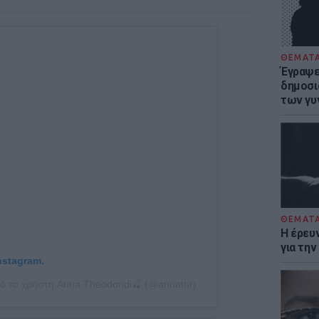
ΘΕΜΑΤ
Έγραψε 
δημοσι
των γυ
ΘΕΜΑΤ
Η έρευ
για τη
nstagram.
ό το χρήστη Anna Theodoridi🍒 (@annathr)