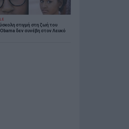
LE
δύσκολη στιγμή στη ζωή του
 Obama δεν συνέβη στον Λευκό