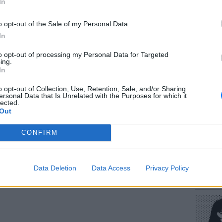
In
ΔΙΑΦΗΜΙΣΗ
o opt-out of the Sale of my Personal Data.
In
to opt-out of processing my Personal Data for Targeted
ΕΥ ΖΗΝ
ing.
Πώς να
In
στους 
o opt-out of Collection, Use, Retention, Sale, and/or Sharing
ersonal Data that Is Unrelated with the Purposes for which it
lected.
Out
CONFIRM
POP CU
Data Deletion
Data Access
Privacy Policy
Η κωμω
νεοπλο