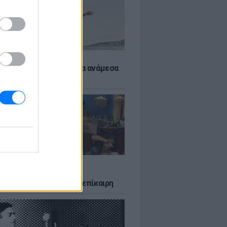
 αποφύγεις το σύγκαμα ανάμεσα
μηρούς
LTURE
δία που σατίρισε τον
υτισμό και παραμένει επίκαιρη