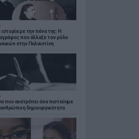
Α
ιστορία με την πένα της: Η
ογράφος που άλλαξε τον ρόλο
ναικών στην Παλαιστίνη
Α
να που ανατρέπει όσα πιστεύαμε
ν ανθρώπινη δημιουργικότητα