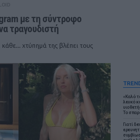
LOID
gram με τη σύντροφο 
να τραγουδιστή
κάθε... χτύπημά της βλέπει τους
TREN
«Καλό τα
λευκό κ
υιοθετή
Το σπαρ
Γιατί δε
ερευνητ
συμβίωσ