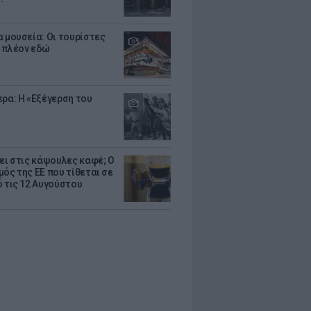
α μουσεία: Οι τουρίστες
 πλέον εδώ
ερα: Η «Εξέγερση του
ζει στις κάψουλες καφέ; Ο
μός της ΕΕ που τίθεται σε
ό τις 12 Αυγούστου