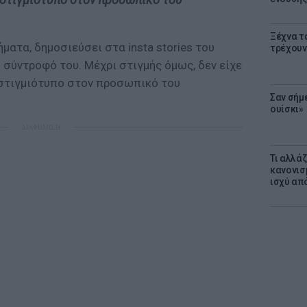
Ξέχνα τ
ματα, δημοσιεύσει στα insta stories του
τρέχουν
σύντροφό του. Μέχρι στιγμής όμως, δεν είχε
 στιγμιότυπο στον προσωπικό του
Σαν σήμ
ουίσκι»
ΔΙΑΦΗΜΙΣΗ
Τι αλλά
κανονισ
ισχύ απ