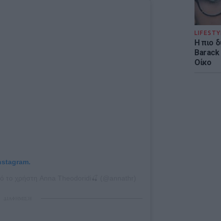
LIFESTY
Η πιο 
Barack
Οίκο
nstagram.
ό το χρήστη Anna Theodoridi🍒 (@annathr)
ΔΙΑΦΗΜΙΣΗ