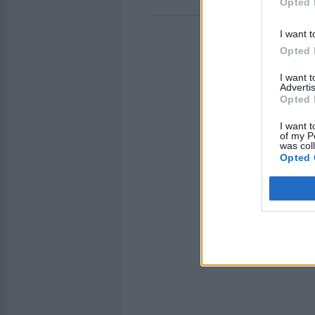
Opted 
I want t
Opted 
I want 
Advertis
Opted 
I want t
of my P
was col
Opted 