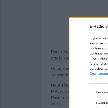
E-Radio.g
If you wish 
sensitive in
confirm you
Πριν λίγο, όμως, θέλησε να α
continue se
οποία κρατιούνται χέρι χέρι κ
information 
further disc
Όπως αποκαλύπτει στην ανάρτ
participants
Downstream 
Ινδονησίας.
Ποια είναι η Άννα Θεοδωρίδη
Η Άννα Θεοδωρίδη σπουδάζει 
Persona
Πανεπιστήμιο Αθηνών, ενώ έχ
I want t
clubs.