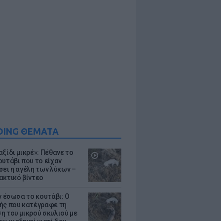
DING ΘΕΜΑΤΑ
ξίδι μικρέ»: Πέθανε το
ουτάβι που το είχαν
σει η αγέλη των λύκων –
ακτικό βίντεο
ν έσωσα το κουτάβι: Ο
ής που κατέγραφε τη
η του μικρού σκυλιού με