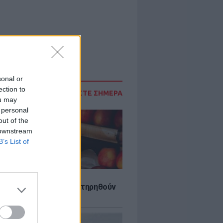
sonal or
ection to
ΔΙΑΒΑΣΤΕ ΣΗΜΕΡΑ
ou may
 personal
out of the
 downstream
B’s List of
τα που μπορουν να διατηρηθούν
ψυγείου το καλοκαίρι