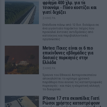
φράγμα 400 χλμ. για τα
τσουνάμι ‑ Πόσο κοστίζει και
γιατί διχάζει
ΣΉΜΕΡΑ
Επένδυσε πάνω από 12 δισ. δολάρια σε
ένα γιγαντιαίο παράκτιο τείχος που
προκαλεί έντονες αντιδράσεις από
κατοίκους και περιβαλλοντικές
οργανώσεις
Meteo: Ποιες είναι οι 6 πιο
επικίνδυνες εβδομάδες για
δασικές πυρκαγιές στην
Ελλάδα
ΣΉΜΕΡΑ
Έρευνα του Εθνικού Αστεροσκοπείου
αποκαλύπτει το κρίσιμο χρονικό
παράθυρο που ευνοεί τις καταστροφικές
πυρκαγιές - και πώς η κλιματική αλλαγή
το διευρύνει.
iPhone 17 στα σκουπίδια: Γιατί
Ρώσοι χρήστες καταστρέφουν