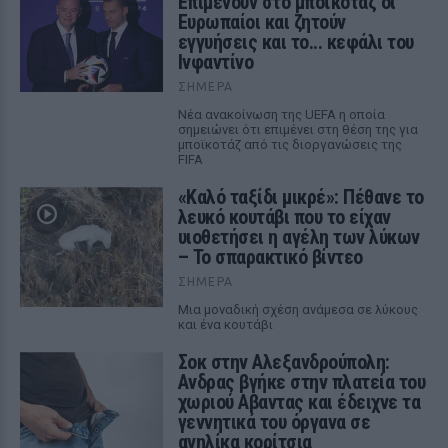
Επιμένουν στο μποϊκοτάζ οι
Ευρωπαίοι και ζητούν
εγγυήσεις και το... κεφάλι του
Ινφαντίνο
ΣΉΜΕΡΑ
Νέα ανακοίνωση της UEFA η οποία
σημειώνει ότι επιμένει στη θέση της για
μποϊκοτάζ από τις διοργανώσεις της
FIFA
«Καλό ταξίδι μικρέ»: Πέθανε το
λευκό κουτάβι που το είχαν
υιοθετήσει η αγέλη των λύκων
– Το σπαρακτικό βίντεο
ΣΉΜΕΡΑ
Μια μοναδική σχέση ανάμεσα σε λύκους
και ένα κουτάβι
Σοκ στην Αλεξανδρούπολη:
Ανδρας βγήκε στην πλατεία του
χωριού Αβαντας και έδειχνε τα
γεννητικά του όργανα σε
ανηλίκα κορίτσια