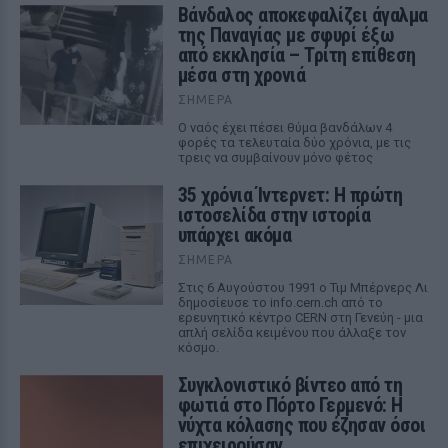
Βάνδαλος αποκεφαλίζει άγαλμα
της Παναγίας με σφυρί έξω
από εκκλησία – Τρίτη επίθεση
μέσα στη χρονιά
ΣΉΜΕΡΑ
Ο ναός έχει πέσει θύμα βανδάλων 4
φορές τα τελευταία δύο χρόνια, με τις
τρεις να συμβαίνουν μόνο φέτος
35 χρόνια Ίντερνετ: Η πρώτη
ιστοσελίδα στην ιστορία
υπάρχει ακόμα
ΣΉΜΕΡΑ
Στις 6 Αυγούστου 1991 ο Τιμ Μπέρνερς Λι
δημοσίευσε το info.cern.ch από το
ερευνητικό κέντρο CERN στη Γενεύη - μια
απλή σελίδα κειμένου που άλλαξε τον
κόσμο.
Συγκλονιστικό βίντεο από τη
φωτιά στο Πόρτο Γερμενό: Η
νύχτα κόλασης που έζησαν όσοι
επιχειρούσαν