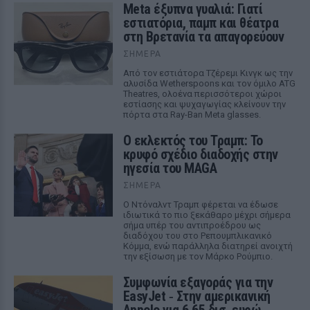
Meta έξυπνα γυαλιά: Γιατί
εστιατόρια, παμπ και θέατρα
στη Βρετανία τα απαγορεύουν
ΣΉΜΕΡΑ
Από τον εστιάτορα Τζέρεμι Κινγκ ως την
αλυσίδα Wetherspoons και τον όμιλο ATG
Theatres, ολοένα περισσότεροι χώροι
εστίασης και ψυχαγωγίας κλείνουν την
πόρτα στα Ray-Ban Meta glasses.
Ο εκλεκτός του Τραμπ: Το
κρυφό σχέδιο διαδοχής στην
ηγεσία του MAGA
ΣΉΜΕΡΑ
Ο Ντόναλντ Τραμπ φέρεται να έδωσε
ιδιωτικά το πιο ξεκάθαρο μέχρι σήμερα
σήμα υπέρ του αντιπροέδρου ως
διαδόχου του στο Ρεπουμπλικανικό
Κόμμα, ενώ παράλληλα διατηρεί ανοιχτή
την εξίσωση με τον Μάρκο Ρούμπιο.
Συμφωνία εξαγοράς για την
EasyJet ‑ Στην αμερικανική