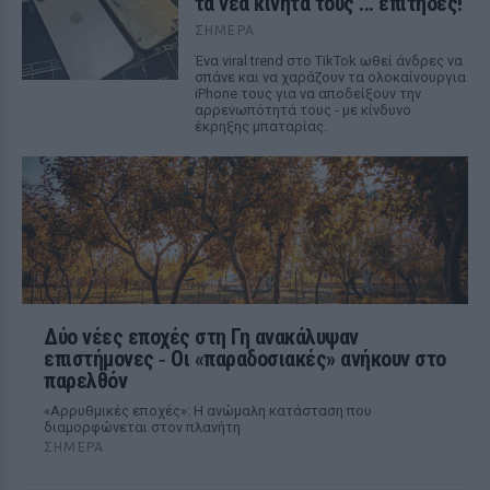
τα νέα κινητά τους ... επίτηδες!
ΣΉΜΕΡΑ
Ένα viral trend στο TikTok ωθεί άνδρες να
σπάνε και να χαράζουν τα ολοκαίνουργια
iPhone τους για να αποδείξουν την
αρρενωπότητά τους - με κίνδυνο
έκρηξης μπαταρίας.
Δύο νέες εποχές στη Γη ανακάλυψαν
επιστήμονες ‑ Oι «παραδοσιακές» ανήκουν στο
παρελθόν
«Αρρυθμικές εποχές»: Η ανώμαλη κατάσταση που
διαμορφώνεται στον πλανήτη
ΣΉΜΕΡΑ