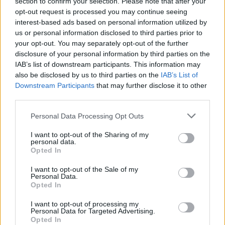
section to confirm your selection. Please note that after your
opt-out request is processed you may continue seeing
interest-based ads based on personal information utilized by
us or personal information disclosed to third parties prior to
your opt-out. You may separately opt-out of the further
disclosure of your personal information by third parties on the
IAB’s list of downstream participants. This information may
Ακολουθήστε το E-Radio.gr στο
Google News
also be disclosed by us to third parties on the
IAB’s List of
Downstream Participants
that may further disclose it to other
και μάθετε πρώτοι
τα πιο hot νέα
.
third parties.
Για ακόμη περισσότερα
νέα
, μπείτε στην
ροή
Personal Data Processing Opt Outs
ειδήσεων
του E-Daily.gr
I want to opt-out of the Sharing of my
personal data.
Ακολουθήστε το E-Radio.gr και στο Instagram
Opted In
ΔΙΑΦΗΜΙΣΗ
I want to opt-out of the Sale of my
Personal Data.
Opted In
I want to opt-out of processing my
Personal Data for Targeted Advertising.
Opted In