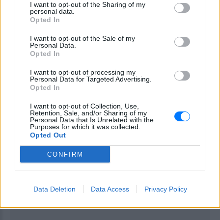
I want to opt-out of the Sharing of my
στόχο, έχετε διαφορετικές ιδέες για
personal data.
Opted In
το πώς θα φτάσετε εκεί!
I want to opt-out of the Sale of my
Personal Data.
Opted In
ΙΧΘΕΙΣ
I want to opt-out of processing my
Αποφύγετε τους θεατρινισμούς και
Personal Data for Targeted Advertising.
Opted In
μιλήστε με ειλικρίνεια και λογική.
I want to opt-out of Collection, Use,
Retention, Sale, and/or Sharing of my
ΔΙΑΦΗΜΙΣΗ
Personal Data that Is Unrelated with the
Purposes for which it was collected.
Opted Out
CONFIRM
Data Deletion
Data Access
Privacy Policy