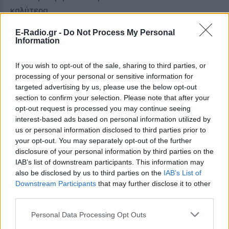
καλύτερα.
E-Radio.gr -
Do Not Process My Personal
Information
ΤΟΞΟΤΗΣ
Εάν θέλετε κάποιος να σας ζητήσει
If you wish to opt-out of the sale, sharing to third parties, or
processing of your personal or sensitive information for
ραντεβού, βάλτε την πονηριά σας να
targeted advertising by us, please use the below opt-out
δουλέψει.
section to confirm your selection. Please note that after your
opt-out request is processed you may continue seeing
interest-based ads based on personal information utilized by
ΑΙΓΟΚΕΡΩΣ
us or personal information disclosed to third parties prior to
your opt-out. You may separately opt-out of the further
Η σχέση σας περνάει μια δύσκολη
disclosure of your personal information by third parties on the
φάση σήμερα.
IAB’s list of downstream participants. This information may
also be disclosed by us to third parties on the
IAB’s List of
Downstream Participants
that may further disclose it to other
ΥΔΡΟΧΟΟΣ
third parties.
Παρόλο που τόσο εσείς όσο και ο/η
Personal Data Processing Opt Outs
σύντροφός σας μοιράζεστε τον ίδιο