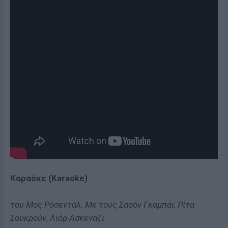
Καραόκε (Karaoke)
του Μος Ρόσενταλ. Με τους Σασόν Γκαμπάι, Ρίτα
Σουκρούν, Λιόρ Ασκενάζι.