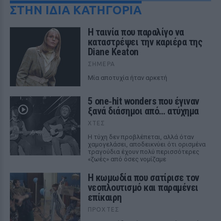
ΣΤΗΝ ΙΔΙΑ ΚΑΤΗΓΟΡΙΑ
Η ταινία που παραλίγο να
καταστρέψει την καριέρα της
Diane Keaton
ΣΉΜΕΡΑ
Μία αποτυχία ήταν αρκετή
5 one‑hit wonders που έγιναν
ξανά διάσημοι από… ατύχημα
ΧΤΕΣ
Η τύχη δεν προβλέπεται, αλλά όταν
χαμογελάσει, αποδεικνύει ότι ορισμένα
τραγούδια έχουν πολύ περισσότερες
«ζωές» από όσες νομίζαμε
Η κωμωδία που σατίρισε τον
νεοπλουτισμό και παραμένει
επίκαιρη
ΠΡΟΧΤΈΣ