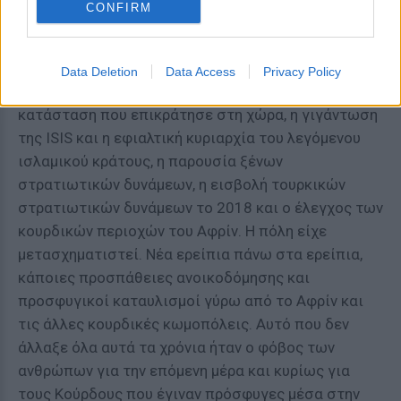
CONFIRM
καλοκαίρι του 2012. Επέστρεψε στην πόλη δέκα
χρόνια μετά, τον Ιανουάριο του 2022. Σε αυτά τα
δέκα χρόνια που είχαν μεσολαβήσει είχαν γίνει
Data Deletion
Data Access
Privacy Policy
πολλά: ο εμφύλιος πόλεμος στη Συρία και η χαοτική
κατάσταση που επικράτησε στη χώρα, η γιγάντωση
της ISIS και η εφιαλτική κυριαρχία του λεγόμενου
ισλαμικού κράτους, η παρουσία ξένων
στρατιωτικών δυνάμεων, η εισβολή τουρκικών
στρατιωτικών δυνάμεων το 2018 και ο έλεγχος των
κουρδικών περιοχών του Αφρίν. Η πόλη είχε
μετασχηματιστεί. Νέα ερείπια πάνω στα ερείπια,
κάποιες προσπάθειες ανοικοδόμησης και
προσφυγικοί καταυλισμοί γύρω από το Αφρίν και
τις άλλες κουρδικές κωμοπόλεις. Αυτό που δεν
άλλαξε όλα αυτά τα χρόνια ήταν ο φόβος των
ανθρώπων για την επόμενη μέρα και κυρίως για
τους Κούρδους που έγιναν πρόσφυγες μέσα στην