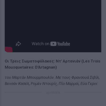
Οι Τρεις Σωματοφύλακες: Ντ' Αρτανιάν (Les Τrois
Μousquetaires: D'Artagnan)
του Μαρτάν Μπουρμπουλόν. Με τους Φρανσουά Σιβίλ,
Βενσάν Κασέλ, Ρομέν Ντουρίς, Πίο Μαρμάι, Εύα Γκριν.
ΔΙΑΦΗΜΙΣΗ