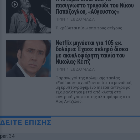
πασίγνωστο τραγούδι του Νίκου
Παπάζογλου, «Αύγουστος»
ΠΡΙΝ 1 ΕΒΔΟΜΆΔΑ
Τι κρύβεται πίσω από τους στίχους
Netflix μηνύεται για 105 εκ.
δολάρια: Έχασε σκληρό δίσκο
με ακυκλοφόρητη ταινία του
Νίκολας Κέιτζ
ΠΡΙΝ 1 ΕΒΔΟΜΆΔΑ
Παραγωγοί της πολεμικής ταινίας
«Fortitude» ισχυρίζονται ότι το μοναδικό,
μη κρυπτογραφημένο master αντίγραφο
εξαφανίστηκε μετά από κλοπή στα
κεντρικά γραφεία της πλατφόρμας στο
Λος Αντζελες.
ΔΕΙΤΕ ΕΠΙΣΗΣ
par: 34