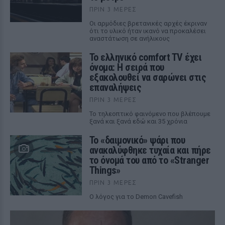
ΠΡΙΝ 3 ΜΈΡΕΣ
Οι αρμόδιες βρετανικές αρχές έκριναν
ότι το υλικό ήταν ικανό να προκαλέσει
αναστάτωση σε ανήλικους
Το ελληνικό comfort TV έχει
όνομα: Η σειρά που
εξακολουθεί να σαρώνει στις
επαναλήψεις
ΠΡΙΝ 3 ΜΈΡΕΣ
Το τηλεοπτικό φαινόμενο που βλέπουμε
ξανά και ξανά εδώ και 35 χρόνια
Το «δαιμονικό» ψάρι που
ανακαλύφθηκε τυχαία και πήρε
το όνομά του από το «Stranger
Things»
ΠΡΙΝ 3 ΜΈΡΕΣ
Ο λόγος για το Demon Cavefish