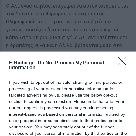
Ο Αλί, ένας τυφλός, επιχειρεί να αυτοκτονήσει όταν
τον διακόπτει ο θυρωρός του κτιρίου του.
Πληροφορείται ότι η αστυνομία αναζητά μια
γυναίκα που έχει δραπετεύσει και έχει κρυφτεί
κάπου στο κτίριο. Σιγά σιγά, ο Αλί ανακαλύπτει ότι
η δραπέτης γυναίκα, η Λέιλα, βρίσκεται μέσα στο
διαμέρισμά του. Αφού συμμετείχε σε μια
διαμαρτυρία εργαζομένων που οδήγησε στο χάος,
E-Radio.gr -
Do Not Process My Personal
Information
είναι εκνευρισμένη με τον τετράχρονο γιο της που
χάθηκε όταν την μετέφεραν σε ένα αστυνομικό βαν.
If you wish to opt-out of the sale, sharing to third parties, or
Σταδιακά, ο Άλι δένεται συναισθηματικά μαζί της.
processing of your personal or sensitive information for
Θέλοντας να ξεφύγει από την πραγματικότητα,
targeted advertising by us, please use the below opt-out
βοηθώντας τη Λέιλα γίνεται καταφύγιο στον δικό
section to confirm your selection. Please note that after your
opt-out request is processed you may continue seeing
του κόσμο φαντασίας.
interest-based ads based on personal information utilized by
us or personal information disclosed to third parties prior to
your opt-out. You may separately opt-out of the further
disclosure of your personal information by third parties on the