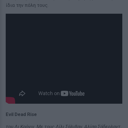
ίδια την πόλη τους.
Evil Dead Rise
του Λι Κρόνιν. Με τους Λίλι Σάλιβαν, Αλίσα Σάδερλαντ,