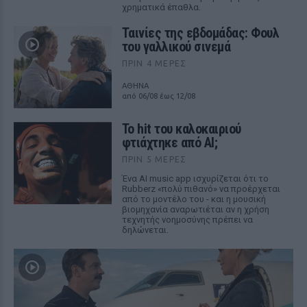
χρηματικά έπαθλα.
Ταινίες της εβδομάδας: Φουλ
του γαλλικού σινεμά
ΠΡΙΝ 4 ΜΈΡΕΣ
ΑΘΗΝΑ
από 06/08 έως 12/08
Το hit του καλοκαιριού
φτιάχτηκε από AI;
ΠΡΙΝ 5 ΜΈΡΕΣ
Ένα AI music app ισχυρίζεται ότι το
Rubberz «πολύ πιθανό» να προέρχεται
από το μοντέλο του - και η μουσική
βιομηχανία αναρωτιέται αν η χρήση
τεχνητής νοημοσύνης πρέπει να
δηλώνεται.