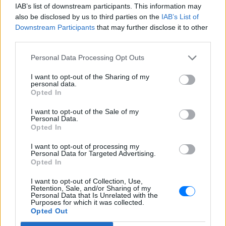
IAB’s list of downstream participants. This information may
also be disclosed by us to third parties on the
IAB’s List of
Downstream Participants
that may further disclose it to other
third parties.
Personal Data Processing Opt Outs
I want to opt-out of the Sharing of my
personal data.
Opted In
I want to opt-out of the Sale of my
Personal Data.
Opted In
Ο Γάμος στο Αφρίν
I want to opt-out of processing my
Personal Data for Targeted Advertising.
Opted In
του Θωμά Σιδέρη.
I want to opt-out of Collection, Use,
Retention, Sale, and/or Sharing of my
Ντοκιμαντέρ 2023, Ελλάδα 100’
Personal Data that Is Unrelated with the
Purposes for which it was collected.
Opted Out
Ο σκηνοθέτης πραγματοποίησε τις πρώτες
κινηματογραφικές λήψεις στο κουρδικό Αφρίν το