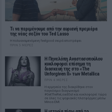
Τι να περιμένουμε από την αυριανή πρεμιέρα
της νέας σεζόν του Ted Lasso
Η πολυαναμενόμενη feelgood σειρά επιστρέφει
ΠΡΙΝ 5 ΜΈΡΕΣ
Η Πηνελόπη Αναστασοπούλου
κυκλοφορεί επίσημα τη
διασκευή της στο «The
Unforgiven II» των Metallica
ΠΡΙΝ 6 ΜΈΡΕΣ
Η ερμηνεία της διακρίθηκε στον
παγκόσμιο διαγωνισμό
#GetTheReLoadOut και κυκλοφορεί τώρα
σε όλες τις ψηφιακές πλατφόρμες μέσω
Minos EMI.
Η ιστορία πίσω από το