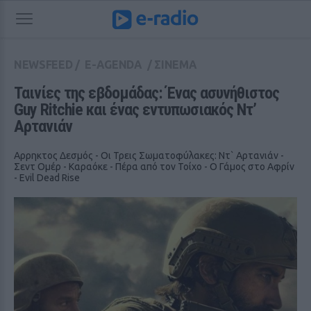
NEWSFEED
/
E-AGENDA
/
ΣΙΝΕΜΑ
Ταινίες της εβδομάδας: Ένας ασυνήθιστος 
Guy Ritchie και ένας εντυπωσιακός Ντ’ 
Αρτανιάν
Αρρηκτος Δεσμός - Οι Τρεις Σωματοφύλακες: Ντ` Αρτανιάν -
Σεντ Ομέρ - Καραόκε - Πέρα από τον Τοίχο - Ο Γάμος στο Αφρίν
- Evil Dead Rise