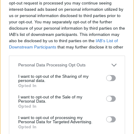
opt-out request is processed you may continue seeing
ΣΤΗΝ ΙΔΙΑ ΚΑΤΗΓΟΡΙΑ
interest-based ads based on personal information utilized by
us or personal information disclosed to third parties prior to
Γονικές παροχές: Οι παγίδες
your opt-out. You may separately opt-out of the further
στις μεταφορές χρημάτων που
disclosure of your personal information by third parties on the
απειλούν με φόρο
IAB’s list of downstream participants. This information may
ΠΡΙΝ 9 ΏΡΕΣ
also be disclosed by us to third parties on the
IAB’s List of
Ποια λάθη μπορεί να οδηγήσουν στην
Downstream Participants
that may further disclose it to other
απώλεια του αφορολόγητου των 800.000
third parties.
ευρώ και να μετατρέψουν τη δωρεά σε
φόρο 10% από το πρώτο ευρώ
Personal Data Processing Opt Outs
Μακελειό σε σχολείο της
Ταϊλάνδης: Μαθητής άνοιξε
I want to opt-out of the Sharing of my
personal data.
πυρ
Opted In
ΠΡΙΝ 9 ΏΡΕΣ
I want to opt-out of the Sale of my
Οι αρχές ανακοινώνουν τουλάχιστον
Personal Data.
έναν νεκρό καθηγητή και τέσσερις
Opted In
τραυματίες
Στον εισαγγελέα σήμερα η
I want to opt-out of processing my
Personal Data for Targeted Advertising.
46χρονη για την επίθεση στη
Opted In
Marfin ‑ η νύχτα της στα