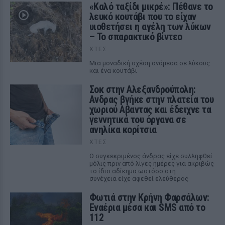
«Καλό ταξίδι μικρέ»: Πέθανε το
λευκό κουτάβι που το είχαν
υιοθετήσει η αγέλη των λύκων
– Το σπαρακτικό βίντεο
ΧΤΕΣ
Μια μοναδική σχέση ανάμεσα σε λύκους
και ένα κουτάβι
Σοκ στην Αλεξανδρούπολη:
Ανδρας βγήκε στην πλατεία του
χωριού Αβαντας και έδειχνε τα
γεννητικά του όργανα σε
ανηλίκα κορίτσια
ΧΤΕΣ
Ο συγκεκριμένος άνδρας είχε συλληφθεί
μόλις πριν από λίγες ημέρες για ακριβώς
το ίδιο αδίκημα ωστόσο στη
συνέχεια είχε αφεθεί ελεύθερος
Φωτιά στην Κρήνη Φαρσάλων:
Εναέρια μέσα και SMS από το
112