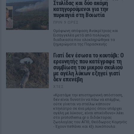
Στυλίδας και δύο ακόμη
κατηγορούμενοι για την
πυρκαγιά στη Βοιωτία
ΠΡΙΝ 9 ΏΡΕΣ
Ομόφωνη απόφαση Ανακρίτριας και
Εισαγγελέα μετά από πολύωρη
διαδικασία που ολοκληρώθηκε τα
ξημερώματα της Παρασκευής
Γιατί δεν έσωσα το κουτάβι: Ο
ερευνητής που κατέγραφε τη
συμβίωση του μικρού σκυλιού
με αγέλη λύκων εξηγεί γιατί
δεν επενέβη
ΧΤΕΣ
«Κρατάμε την επιστημονική απόσταση,
δεν είναι δυνατόν να πάω να επέμβω,
ούτε γίνεται να στείλω κάποιον
κτηνίατρο σε ένα μέρος όπου υπάρχει
αγέλη με λύκους, είναι επικίνδυνο» λέει
στο protothema.gr ο διδάκτορας
ζωολογίας του ΑΠΘ, Θεόδωρος Κομηνός
- Έχουν πεθάνει και έξι λυκόπουλα