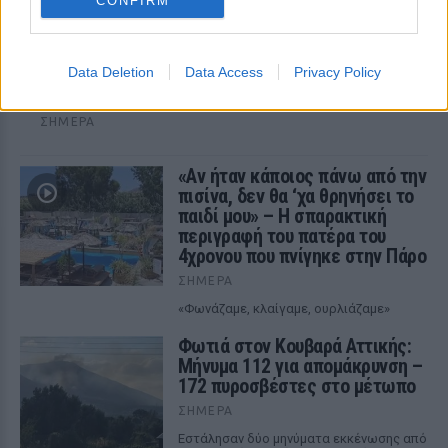
CONFIRM
Καταδίωξη στη Θεσσαλονίκη με βίντεο
ντοκουμέντο – Συνελήφθη 37χρονος με
κλεμμένο Ι.Χ. αφού έσπασαν το τζάμι του
Data Deletion
Data Access
Privacy Policy
37χρονος οδηγός τραυματίστηκε κατά τη διάρκεια του
περιστατικού
ΣΉΜΕΡΑ
«Αν ήταν κάποιος πάνω από την
πισίνα, δεν θα ‘χα θρηνήσει το
παιδί μου» – Η σπαρακτική
περιγραφή του πατέρα του
4χρονου που πνίγηκε στην Πάρο
ΣΉΜΕΡΑ
«Φωνάζαμε, κλαίγαμε, ουρλιάζαμε»
Φωτιά στον Κουβαρά Αττικής:
Μήνυμα 112 για απομάκρυνση –
172 πυροσβέστες στο μέτωπο
ΣΉΜΕΡΑ
Εστάλησαν δύο μηνύματα εκκένωσης από