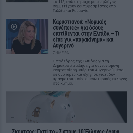
το 112, ενώ στη μάχη με τις φλόγες
συμμετέχουν και πυροσβέστες από
Γαλλία και Ρουμανία
Καρυστιανού: «Νομικές
συνέπειες» για όσους
επιτίθενται στην Ελπίδα – Τι
είπε για «παρακίνημα» και
Αυγερινό
ΣΉΜΕΡΑ
Η πρόεδρος της Ελπίδας για τη
Δημοκρατία μίλησε για συντονισμένη
κινητοποίηση υπέρ του Αυγερινού μέσα
σε δύο ώρες και εξήγησε γιατί δεν
πραγματοποιούνται εσωτερικές εκλογές
στο κίνημα.
Σκέρτσος: Γιατί το «7 στους 10 Έλληνες έχουν