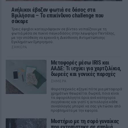
Ανήλικοι έβαζαν φωτιά σε δάσος στα
Βριλήσσια – Το επικίνδυνο challenge που
σόκαρε
Τρεις έφηβοι καταγράφηκαν σε βίντεο να παίζουν με τη
φωτιά μέσα σε πυκνό πευκοδάσος στην λεωφόρο Πεντέλης,
με την υπόθεση να ερευνά η Διεύθυνση Αντιμετώπισης
Εγκλημάτων Εμπρησμού.
ΣΉΜΕΡΑ
Μεταφορές μέσω IRIS και
ΑΑΔΕ: Τι ισχύει για χαρτζιλίκια,
δωρεές και γονικές παροχές
ΣΉΜΕΡΑ
Φοροτεχνικός εξηγεί πότε μια μεταφορά
χρημάτων θεωρείται δωρεά, ποια είναι
τα αφορολόγητα όρια ανά κατηγορία
συγγένειας και γιατί η αιτιολογία κάθε
συναλλαγής μπορεί να σας γλιτώσει από
προβλήματα με την εφορία.
Μυστήριο με τη σορό γυναίκας
που εντοπίστηκε σε σπηλιά