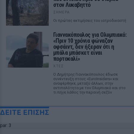
στον Λυκαβηττό
ΣΉΜΕΡΑ
Οι πρώτες εκτιμήσεις του ιατροδικαστή
Γιαννακόπουλος για Ολυμπιακό:
«Πριν 10 χρόνια φώναζαν
οφσάιντ, δεν ήξεραν ότι η
μπάλα μπάσκετ είναι
πορτοκαλί»
ΧΤΕΣ
Ο Δημήτρης Γιαννακόπουλος έδωσε
συνέντευξη στους «EuroInsiders» και
αναφέρθηκε, μεταξύ άλλων, στην
αντιπαλότητα με τον Ολυμπιακό και στο
τι πήγε λάθος την περσινή σεζόν
ΔΕΙΤΕ ΕΠΙΣΗΣ
par: 3