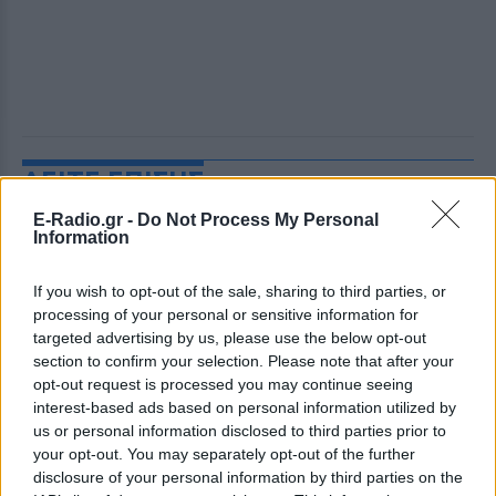
ΔΕΙΤΕ ΕΠΙΣΗΣ
E-Radio.gr -
Do Not Process My Personal
ΣΤΗΝ ΙΔΙΑ ΚΑΤΗΓΟΡΙΑ
Information
Βόλος: Ανάδοχη οικογένεια
If you wish to opt-out of the sale, sharing to third parties, or
βρήκε τοξικοεξαρτημένο
processing of your personal or sensitive information for
βρέφος που έζησε 8 μήνες σε
targeted advertising by us, please use the below opt-out
νοσοκομείο
section to confirm your selection. Please note that after your
opt-out request is processed you may continue seeing
ΣΉΜΕΡΑ
interest-based ads based on personal information utilized by
Εδώ και λίγες ημέρες το κοριτσάκι
us or personal information disclosed to third parties prior to
βρίσκεται πλέον στο νέο του σπίτι
your opt-out. You may separately opt-out of the further
Πάρος ‑ Πνιγμός 4χρονου: «Όλα
disclosure of your personal information by third parties on the
είναι νόμιμα, κάθε μέρα