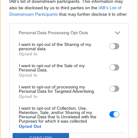
IAB’s list of downstream participants. This information may
μαλώναμε με γονείς»
also be disclosed by us to third parties on the
IAB’s List of
ΣΉΜΕΡΑ
Downstream Participants
that may further disclose it to other
third parties.
Τι δήλωσαν ο συνήγορος του ιδιοκτήτη,
Χάρης Αμπραζής, και ο ίδιος ο
ιδιοκτήτης του beach bar
Personal Data Processing Opt Outs
Πάτρα: Παιδί 2,5 ετών έπεσε
I want to opt-out of the Sharing of my
από μπαλκόνι – Δέντρο
personal data.
Opted In
σταμάτησε την πτώση του
ΣΉΜΕΡΑ
I want to opt-out of the Sale of my
Personal Data.
Οι αρμόδιες υπηρεσίες κινητοποιήθηκαν
Opted In
άμεσα και το παιδί μεταφέρθηκε στο
Καραμανδάνειο Νοσοκομείο Παίδων
Πάτρας.
I want to opt-out of processing my
Personal Data for Targeted Advertising.
Opted In
I want to opt-out of Collection, Use,
Retention, Sale, and/or Sharing of my
Personal Data that Is Unrelated with the
Purposes for which it was collected.
Opted Out