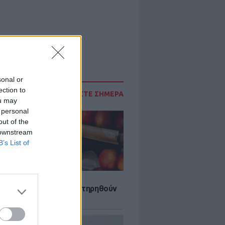
sonal or
ection to
ΔΙΑΒΑΣΤΕ ΣΗΜΕΡΑ
ou may
 personal
out of the
 downstream
B’s List of
τα που μπορουν να διατηρηθούν
ψυγείου το καλοκαίρι