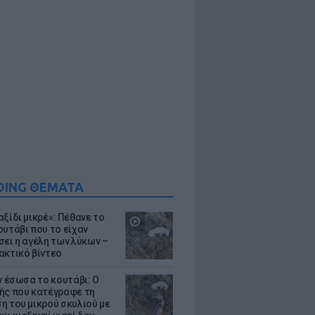
DING ΘΕΜΑΤΑ
ξίδι μικρέ»: Πέθανε το
ουτάβι που το είχαν
σει η αγέλη των λύκων –
ακτικό βίντεο
ν έσωσα το κουτάβι: Ο
ής που κατέγραφε τη
η του μικρού σκυλιού με