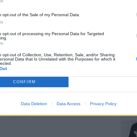
In
 να βοηθήσει ώστε η άμμος να μείνει πάνω
 στεγνώσει, πέφτει, είτε στο αυτοκίνητο,
o opt-out of the Sale of my Personal Data.
 ελαχιστοποιήσετε την ποσότητα άμμου που
In
ιώντας διχτυωτές σακούλες που μπορούν
to opt-out of processing my Personal Data for Targeted
ΕΥ ΖΗΝ
 άνθρωποι χρησιμοποιούν ακόμη και ταλκ για
ing.
Πώς να
In
λλήσει στο σώμα τους. Εάν όλα τα άλλα
στους 
ς στην παραλία λειτουργεί σε έναν μεγάλο
o opt-out of Collection, Use, Retention, Sale, and/or Sharing
ersonal Data that Is Unrelated with the Purposes for which it
lected.
Out
ς τις ιδιότητες, γιατί οι επαγγελματίες του
 έχουν καθόλου άμμο πάνω τους; Όπως
CONFIRM
 του αθλήματος λένε ότι οι άμμος θα πρέπει
γκεκριμένο μέγεθος, το οποίο δεν είναι το
POP CU
Data Deletion
Data Access
Privacy Policy
Η κωμω
ερό.
νεοπλο
ΔΙΑΦΗΜΙΣΗ