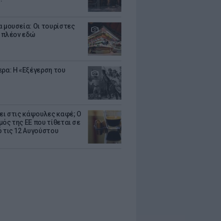
α μουσεία: Οι τουρίστες
 πλέον εδώ
ερα: Η «Εξέγερση του
ζει στις κάψουλες καφέ; Ο
μός της ΕΕ που τίθεται σε
ό τις 12 Αυγούστου