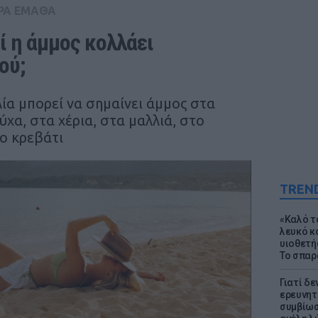
ΡΑ ΕΜΑΘΑ
ί η άμμος κολλάει 
ού;
ία μπορεί να σημαίνει άμμος στα
χα, στα χέρια, στα μαλλιά, στο
το κρεβάτι
TREN
«Καλό τα
λευκό κ
υιοθετή
Το σπαρ
Γιατί δε
ερευνητ
συμβίωσ