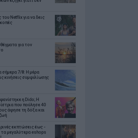
κων εξηγεί γιατί δεν
ς του Netflix για να δεις
ακοπές
θέγματα για τον
το
 σήμερα 7/8: Η μέρα
τις κινήσεις συμφιλίωσης
φανίστηκε η Dido; Η
ίστρια που πούλησε 40
κους άφησε τη δόξα και
ζωή
ρινές εκπτώσεις έως -
 τα μεγαλύτερα eshops
!