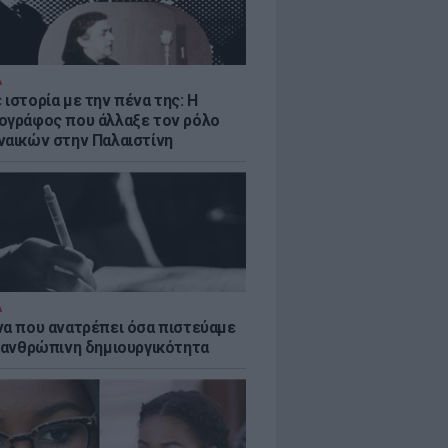
Α
ιστορία με την πένα της: Η
ογράφος που άλλαξε τον ρόλο
ναικών στην Παλαιστίνη
Α
να που ανατρέπει όσα πιστεύαμε
ν ανθρώπινη δημιουργικότητα