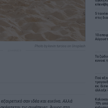
αγέλη λύ
επενέβη
5 ταινίε
στις δι
10 αποφ
Αύγουσ
Photo by kevin turcios on Unsplash
ΔΙΑΦΗΜΙΣΗ
Τα ζώδια
ευνοεί 
Πού εξα
τραγουδ
εκ. δίσ
άλλαξε 
Καλοκαι
 εξαιρετικό σαν ιδέα και εικόνα. Αλλά
70% από
 σκέφτεται τις συνέπειες. Άμμος στα
ένδυσης