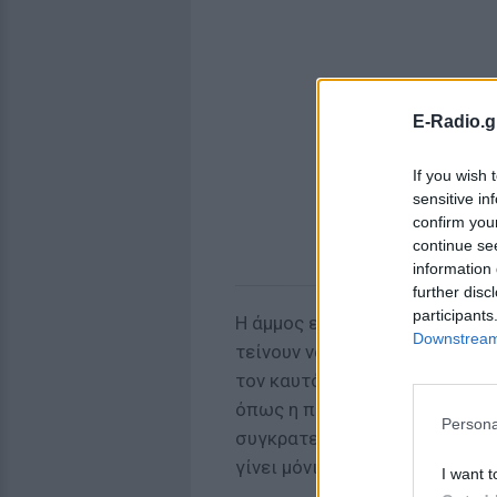
E-Radio.g
If you wish 
sensitive in
confirm you
continue se
information 
further disc
participants
Η άμμος είναι υδρόφιλη, που σ
Downstream 
τείνουν να έχουν υγρασία, όπ
τον καυτό ήλιο. Τη στιγμή που
όπως η πετσέτα και τα πόδια σ
Persona
συγκρατεί την υγρασία, δημιο
γίνει μόνιμο μέρος της ζωής μ
I want t