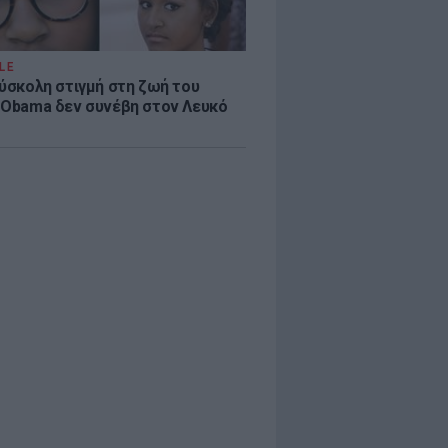
LE
δύσκολη στιγμή στη ζωή του
 Obama δεν συνέβη στον Λευκό