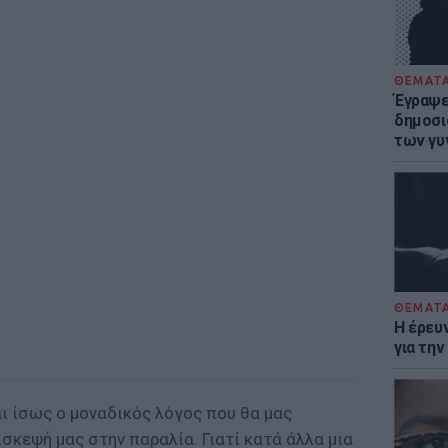
ΘΕΜΑΤ
Έγραψε 
δημοσι
των γυ
ΘΕΜΑΤ
Η έρευ
για τη
ι ίσως ο μοναδικός λόγος που θα μας
ίσκεψή μας στην παραλία. Γιατί κατά άλλα μια