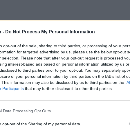
r -
Do Not Process My Personal Information
to opt-out of the sale, sharing to third parties, or processing of your per
formation for targeted advertising by us, please use the below opt-out s
r selection. Please note that after your opt-out request is processed y
eing interest-based ads based on personal information utilized by us or
disclosed to third parties prior to your opt-out. You may separately opt-
losure of your personal information by third parties on the IAB’s list of
. This information may also be disclosed by us to third parties on the
IA
ημαίνει ότι έλκει το νερό. Οι παραλίες
Participants
that may further disclose it to other third parties.
ως και οι άνθρωποι που ιδρώνουν κάτω από
 η άμμος έρχεται σε επαφή με κάτι βρεγμένο,
ΕΥ ΖΗΝ
ου, ή φυσικά και με την ίδια τη θάλασσα,
6 φρού
l Data Processing Opt Outs
υργώντας μια κολλώδη μάζα που θέλει να
εκτός 
ας.
o opt-out of the Sharing of my personal data.