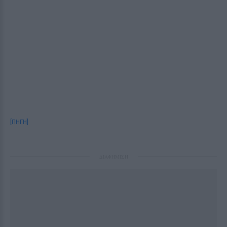
[ΠΗΓΗ]
ΔΙΑΦΗΜΙΣΗ