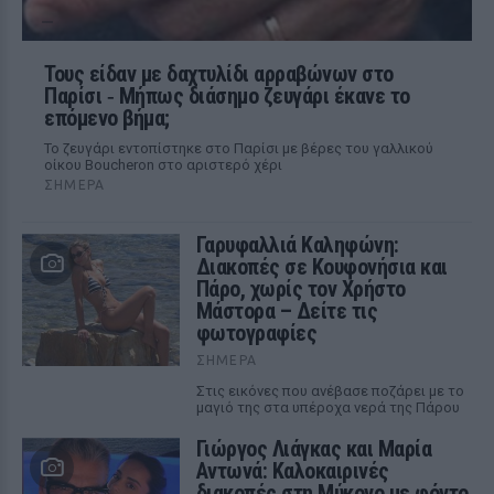
Τους είδαν με δαχτυλίδι αρραβώνων στο
Παρίσι ‑ Μήπως διάσημο ζευγάρι έκανε το
επόμενο βήμα;
Το ζευγάρι εντοπίστηκε στο Παρίσι με βέρες του γαλλικού
οίκου Boucheron στο αριστερό χέρι
ΣΉΜΕΡΑ
Γαρυφαλλιά Καληφώνη:
Διακοπές σε Κουφονήσια και
Πάρο, χωρίς τον Χρήστο
Μάστορα – Δείτε τις
φωτογραφίες
ΣΉΜΕΡΑ
Στις εικόνες που ανέβασε ποζάρει με το
μαγιό της στα υπέροχα νερά της Πάρου
Γιώργος Λιάγκας και Μαρία
Αντωνά: Καλοκαιρινές
διακοπές στη Μύκονο με φόντο