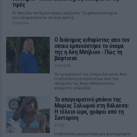
τιμές
Οι fans δεν αντέχουν άλλες αυξήσεις: Τα φθηνά εισιτήρια
που εξαφανίζονται σε λίγα λεπτά
ΣΉΜΕΡΑ
Ο διάσημος κιθαρίστας απο τον
οποιο εμπνεύστηκε το όνομα
της η Αση Μπήλιου ‑ Πώς τη
βάφτισαν
ΣΉΜΕΡΑ
Το πραγματικό της όνομα δεν είναι Αση:
Η απίστευτη ιστορία πίσω από την
απόφαση της Ασης Μπήλιου που
ελάχιστοι γνώριζαν
Το απογευματινό μπάνιο της
Μαρίας Σολωμού στη θάλασσα:
Η τέλεια ώρα, γράφει από τη
Σαντορίνη
ΧΤΕΣ
Η ηθοποιός μοιράστηκε μία φωτογραφία