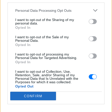
third parties.
Personal Data Processing Opt Outs
I want to opt-out of the Sharing of my
personal data.
ΔΕΙΤΕ ΕΠΙΣΗΣ
Opted In
I want to opt-out of the Sale of my
ΣΤΗΝ ΙΔΙΑ ΚΑΤΗΓΟΡΙΑ
Personal Data.
Opted In
Ο Λάκης Γαβαλάς έκλεισε τα 74
I want to opt-out of processing my
και μοιράστηκε ένα μήνυμα που
Personal Data for Targeted Advertising.
συγκίνησε ‑ Τι έγραψε για τη
Opted In
ζωή, τους γονείς του και την
υγεία του
I want to opt-out of Collection, Use,
Retention, Sale, and/or Sharing of my
ΣΉΜΕΡΑ
Personal Data that Is Unrelated with the
Purposes for which it was collected.
Ο διάσημος σχεδιαστής μόδας
Opted Out
μοιράστηκε ένα συγκινητικό μήνυμα στο
Instagram, μιλώντας για την οικογένειά
CONFIRM
του, τη δημιουργικότητά του και τη χαρά
της ζωής.
O Γιώργος Παράσχος ξανά στο