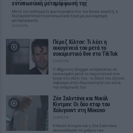
εντυπωσιακή μεταμόρφωσή της
Μετά την αυθόρμητη φωτογραφία που την έκανε γνωστή, η
Ελίζαμπεθ Ντέστα εντυπωσίασε ξανά με μια λαμπερή
μεταμόρφωση
ΣΉΜΕΡΑ
Πέρεζ Χίλτον: Τι λέει η
οικογένειά του μετά το
σοκαριστικό live στο TikTok
ΣΉΜΕΡΑ
Ο 48χρονος blogger νοσηλεύεται σε
νοσοκομείο μετά το περιστατικό που
έγινε στο σπίτι του - οι δικοί του ζητούν
σεβασμό στην ιδιωτικότητά του κατά
την ανάρρωσή του
Ζόε Σαλντάνα και Νικόλ
Κίντμαν: Οι δύο σταρ του
Χόλιγουντ στη Μύκονο
ΣΉΜΕΡΑ
Η Νικόλ Κίντμαν και η Ζόε Σαλντάνα
ακολούθησαν τα χνάρια των