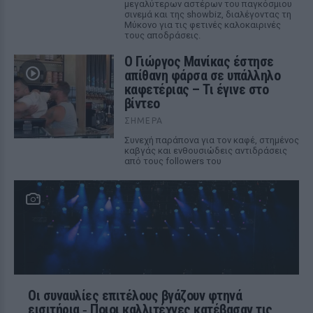
μεγαλύτερων αστέρων του παγκόσμιου
σινεμά και της showbiz, διαλέγοντας τη
Μύκονο για τις φετινές καλοκαιρινές
τους αποδράσεις.
Ο Γιώργος Μανίκας έστησε
απίθανη φάρσα σε υπάλληλο
καφετέριας – Τι έγινε στο
βίντεο
ΣΉΜΕΡΑ
Συνεχή παράπονα για τον καφέ, στημένος
καβγάς και ενθουσιώδεις αντιδράσεις
από τους followers του
Οι συναυλίες επιτέλους βγάζουν φτηνά
εισιτήρια ‑ Ποιοι καλλιτέχνες κατέβασαν τις