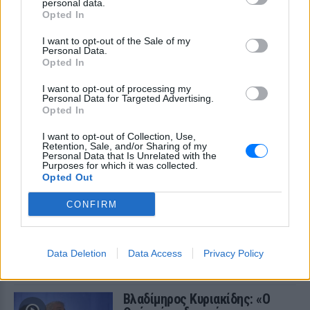
personal data.
Opted In
Ο διάσημος σχεδιαστής μόδας
μοιράστηκε ένα συγκινητικό μήνυμα στο
Instagram, μιλώντας για την οικογένειά
I want to opt-out of the Sale of my
του, τη δημιουργικότητά του και τη χαρά
Personal Data.
της ζωής.
Opted In
I want to opt-out of processing my
Personal Data for Targeted Advertising.
Opted In
I want to opt-out of Collection, Use,
Retention, Sale, and/or Sharing of my
Personal Data that Is Unrelated with the
Purposes for which it was collected.
Opted Out
O Γιώργος Παράσχος ξανά στο νοσοκομείο για
CONFIRM
θεραπεία κατά του καρκίνου
«Πάμε για νέα θεραπεία», έγραψε στα social media και
χάρισε ένα μεγάλο χαμόγελο στους followers του
Data Deletion
Data Access
Privacy Policy
ΣΉΜΕΡΑ
Βλαδίμηρος Κυριακίδης: «Ο