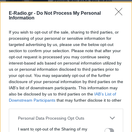
στιγμή που είδε τον Ιησού
ΣΉΜΕΡΑ
E-Radio.gr -
Do Not Process My Personal
Η τραγουδίστρια περιέγραψε μέσα από
Information
το Instagram μια εμπειρία που λέει πως
έζησε όταν ο γιος της νοσηλευόταν στο
νοσοκομείο της Αρτας.
If you wish to opt-out of the sale, sharing to third parties, or
processing of your personal or sensitive information for
Η Ιωάννα Τούνη δημοσίευσε
targeted advertising by us, please use the below opt-out
υλικό από τις διακοπές της στη
section to confirm your selection. Please note that after your
Μύκονο: Όσο και αν έχω
opt-out request is processed you may continue seeing
ταξιδέψει, αυτός είναι ο
interest-based ads based on personal information utilized by
αγαπημένος μου προορισμός
us or personal information disclosed to third parties prior to
ΣΉΜΕΡΑ
your opt-out. You may separately opt-out of the further
Η Instagrammer έδειξε στους
disclosure of your personal information by third parties on the
διαδικτυακούς της ακόλουθους εικόνες
IAB’s list of downstream participants. This information may
από την απόδρασή της
also be disclosed by us to third parties on the
IAB’s List of
Ο Λάκης Γαβαλάς έκλεισε τα 74
Downstream Participants
that may further disclose it to other
και μοιράστηκε ένα μήνυμα που
third parties.
συγκίνησε ‑ Τι έγραψε για τη
ζωή, τους γονείς του και την
Personal Data Processing Opt Outs
υγεία του
I want to opt-out of the Sharing of my
ΣΉΜΕΡΑ