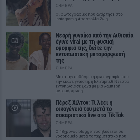
ΣΉΜΕΡΑ
Οι φωτογραφίες που ανάρτησε στο
Instagram η Αποστολία Ζώη
Νεαρή γυναίκα από την Αιθιοπία
έγινε viral με τη φυσική
ομορφιά της, δείτε την
εντυπωσιακή μεταμόρφωσή
της
ΣΉΜΕΡΑ
Μετά την αυθόρμητη φωτογραφία που
την έκανε γνωστή, η Ελίζαμπεθ Ντέστα
εντυπωσίασε ξανά με μια λαμπερή
μεταμόρφωση
Πέρεζ Χίλτον: Τι λέει η
οικογένειά του μετά το
σοκαριστικό live στο TikTok
ΣΉΜΕΡΑ
Ο 48χρονος blogger νοσηλεύεται σε
νοσοκομείο μετά το περιστατικό που