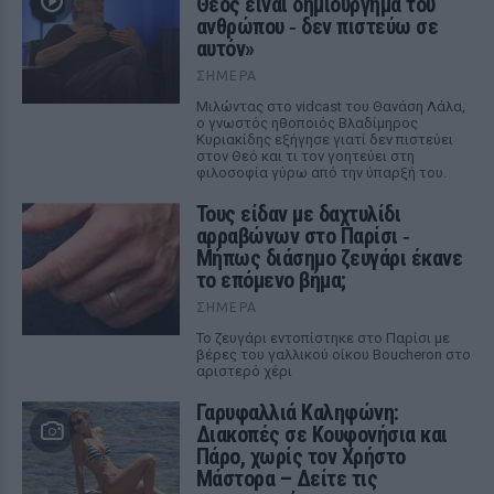
Θεός είναι δημιούργημα του
ανθρώπου ‑ δεν πιστεύω σε
αυτόν»
ΣΉΜΕΡΑ
Μιλώντας στο vidcast του Θανάση Λάλα,
ο γνωστός ηθοποιός Βλαδίμηρος
Κυριακίδης εξήγησε γιατί δεν πιστεύει
στον Θεό και τι τον γοητεύει στη
φιλοσοφία γύρω από την ύπαρξή του.
Τους είδαν με δαχτυλίδι
αρραβώνων στο Παρίσι ‑
Μήπως διάσημο ζευγάρι έκανε
το επόμενο βήμα;
ΣΉΜΕΡΑ
Το ζευγάρι εντοπίστηκε στο Παρίσι με
βέρες του γαλλικού οίκου Boucheron στο
αριστερό χέρι
Γαρυφαλλιά Καληφώνη:
Διακοπές σε Κουφονήσια και
Πάρο, χωρίς τον Χρήστο
Μάστορα – Δείτε τις