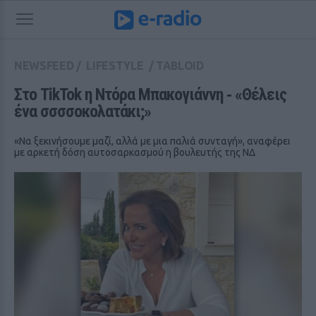
NEWSFEED
/
LIFESTYLE
/
TABLOID
Στο TikTok η Ντόρα Μπακογιάννη ‑ «Θέλεις 
ένα σσσσοκολατάκι;»
«Να ξεκινήσουμε μαζί, αλλά με μια παλιά συνταγή», αναφέρει
με αρκετή δόση αυτοσαρκασμού η βουλευτής της ΝΔ