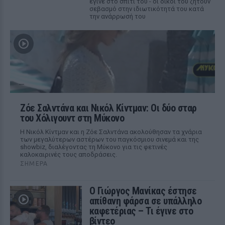
έγινε στο σπίτι του - οι δικοί του ζητούν
σεβασμό στην ιδιωτικότητά του κατά
την ανάρρωσή του
Ζόε Σαλντάνα και Νικόλ Κίντμαν: Οι δύο σταρ
του Χόλιγουντ στη Μύκονο
Η Νικόλ Κίντμαν και η Ζόε Σαλντάνα ακολούθησαν τα χνάρια
των μεγαλύτερων αστέρων του παγκόσμιου σινεμά και της
showbiz, διαλέγοντας τη Μύκονο για τις φετινές
καλοκαιρινές τους αποδράσεις.
ΣΉΜΕΡΑ
Ο Γιώργος Μανίκας έστησε
απίθανη φάρσα σε υπάλληλο
καφετέριας – Τι έγινε στο
βίντεο