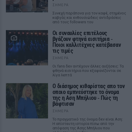
ΣΉΜΕΡΑ
Συνεχή παράπονα για τον καφέ, στημένος
καβγάς και ενθουσιώδεις αντιδράσεις
από τους followers του
Οι συναυλίες επιτέλους
βγάζουν φτηνά εισιτήρια ‑
Ποιοι καλλιτέχνες κατέβασαν
τις τιμές
ΣΉΜΕΡΑ
Οι fans δεν αντέχουν άλλες αυξήσεις: Τα
φθηνά εισιτήρια που εξαφανίζονται σε
λίγα λεπτά
Ο διάσημος κιθαρίστας απο τον
οποιο εμπνεύστηκε το όνομα
της η Αση Μπήλιου ‑ Πώς τη
βάφτισαν
ΣΉΜΕΡΑ
Το πραγματικό της όνομα δεν είναι Αση:
Η απίστευτη ιστορία πίσω από την
απόφαση της Ασης Μπήλιου που