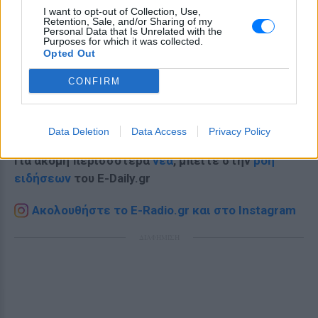
I want to opt-out of Collection, Use,
Retention, Sale, and/or Sharing of my
Personal Data that Is Unrelated with the
Purposes for which it was collected.
Opted Out
CONFIRM
Ακολουθήστε το E-Radio.gr στο
Google News
και μάθετε πρώτοι
τα πιο hot νέα
.
Data Deletion
Data Access
Privacy Policy
Για ακόμη περισσότερα
νέα
, μπείτε στην
ροή
ειδήσεων
του E-Daily.gr
Ακολουθήστε το E-Radio.gr και στο Instagram
ΔΙΑΦΗΜΙΣΗ