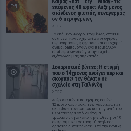
Καιρός «hot – dry – windy» τις
επόμενες 48 ώρες: Αυξημένος
ο κίνδυνος φωτιάς, συναγερμός
σε 6 περιφέρειες
ΧΤΕΣ
Το επόμενο 48ωρο, επομένως, απαιτεί
αυξημένη προσοχή, καθώς οι υψηλές
θερμοκρασίες, η ξηρασία και οι ισχυροί
άνεμοι δημιουργούν ένα περιβάλλον
ιδιαίτερα ευνοϊκό για την ταχεία
εξάπλωση μιας πυρκαγιάς
Σοκαριστικό βίντεο: Η στιγμή
που ο 14χρονος ανοίγει πυρ και
σκορπάει τον θάνατο σε
σχολείο στη Ταϊλάνδη
ΧΤΕΣ
«Θέρισε» πέντε καθηγητές και ένα
12χρονο κοριτσάκι, ενώ νωρίτερα είχε
σκοτώσει τον παππού και τη γιαγιά του -
Περισσότερα από 20 άτομα
τραυματίστηκαν από την επίθεση, οι 10
σε κρίσιμη κατάσταση - Ο ανήλικος
δράστης αυτοκτόνησε μετά την ένοπλη
επίθεση