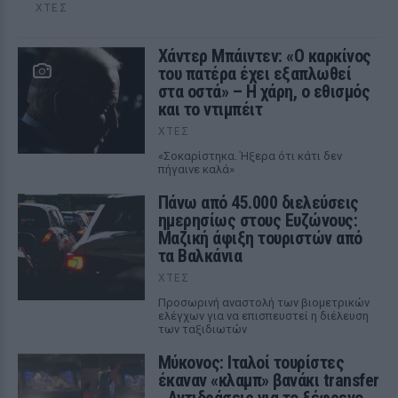
ΧΤΕΣ
Χάντερ Μπάιντεν: «Ο καρκίνος
του πατέρα έχει εξαπλωθεί
στα οστά» – Η χάρη, ο εθισμός
και το ντιμπέιτ
ΧΤΕΣ
«Σοκαρίστηκα. Ήξερα ότι κάτι δεν
πήγαινε καλά»
Πάνω από 45.000 διελεύσεις
ημερησίως στους Ευζώνους:
Μαζική άφιξη τουριστών από
τα Βαλκάνια
ΧΤΕΣ
Προσωρινή αναστολή των βιομετρικών
ελέγχων για να επισπευστεί η διέλευση
των ταξιδιωτών
Μύκονος: Ιταλοί τουρίστες
έκαναν «κλαμπ» βανάκι transfer
‑ Αντιδράσεις για το ξέφρενο