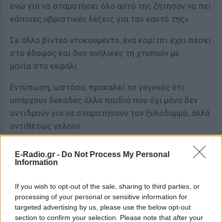
ενώ για να σταματήσει όλο αυτό της ζήτησαν να πει
κάποιες υβριστικές λέξεις για τον εαυτό της».
Σε άλλο βίντεο ντοκουμέντο, ένα κορίτσι έχει πέσει
στο έδαφος και δυο ανήλικες τη χτυπούν με
μανία στο κεφάλι.
Εντύπωση, ωστόσο, προκαλεί το γεγονός ότι
υπάρχουν δεκάδες άλλα παιδιά που όχι μόνο δεν
αντιδρούν για να σταματήσουν τον ξυλοδαρμό, αλλά
αντιθέτως γελούν.
E-Radio.gr -
Do Not Process My Personal
Information
If you wish to opt-out of the sale, sharing to third parties, or
processing of your personal or sensitive information for
targeted advertising by us, please use the below opt-out
section to confirm your selection. Please note that after your