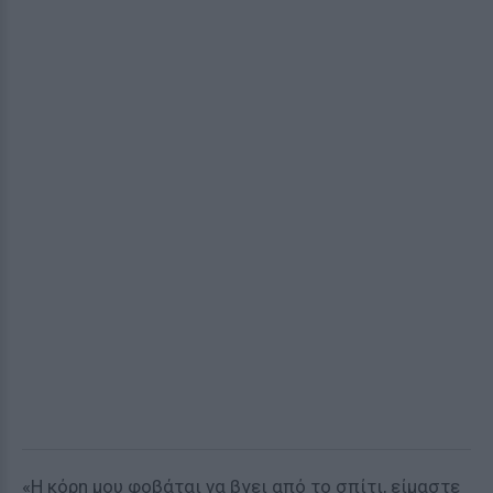
«Η κόρη μου φοβάται να βγει από το σπίτι, είμαστε