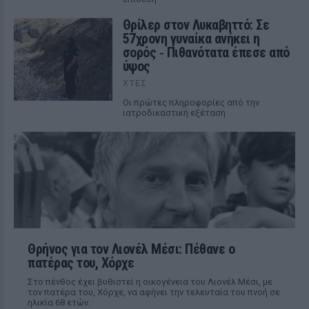
Θρίλερ στον Λυκαβηττό: Σε
57χρονη γυναίκα ανήκει η
σορός ‑ Πιθανότατα έπεσε από
ύψος
ΧΤΕΣ
Οι πρώτες πληροφορίες από την
ιατροδικαστική εξέταση
Θρήνος για τον Λιονέλ Μέσι: Πέθανε ο
πατέρας του, Χόρχε
Στο πένθος έχει βυθιστεί η οικογένεια του Λιονέλ Μέσι, με
τον πατέρα του, Χόρχε, να αφήνει την τελευταία του πνοή σε
ηλικία 68 ετών.