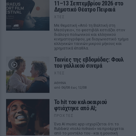
11–13 Σεπτεμβρίου 2026 στο
Δημοτικό Θέατρο Πειραιά
ΧΤΕΣ
Με θεματική «Από τη Βαλτική στη
Μεσόγειο», το φεστιβάλ εστιάζει στον
διάλογο πολωνικού και ελληνικού
κινηματογράφου, με διαγωνιστικό τμήμα
ελληνικών ταινιών μικρού μήκους και
χρηματικά έπαθλα.
Ταινίες της εβδομάδας: Φουλ
του γαλλικού σινεμά
ΧΤΕΣ
ΑΘΗΝΑ
από 06/08 έως 12/08
Το hit του καλοκαιριού
φτιάχτηκε από AI;
ΠΡΟΧΤΈΣ
Ένα AI music app ισχυρίζεται ότι το
Rubberz «πολύ πιθανό» να προέρχεται
από το μοντέλο του - και η μουσική