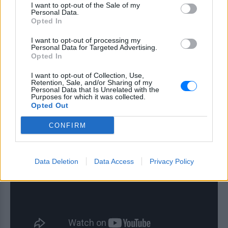
I want to opt-out of the Sale of my
Στη βόρεια Αυστραλία του 1939, μια Αγγλίδα
Personal Data.
Opted In
αριστοκράτισσα κληρονομεί ένα ράντσο, το οποίο
αρνείται να πουλήσει στον γείτονα της και
I want to opt-out of processing my
Personal Data for Targeted Advertising.
μεγαλοκτηματία. Για να το σώσει, θα ζητήσει τη
Opted In
βοήθεια ενός ατίθασου κτηνοτρόφου.
I want to opt-out of Collection, Use,
Retention, Sale, and/or Sharing of my
Personal Data that Is Unrelated with the
Purposes for which it was collected.
Opted Out
CONFIRM
Data Deletion
Data Access
Privacy Policy