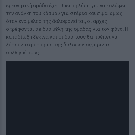
ερευνητική ομάδα έχει βρει τη λύση για να καλύψει
την ανάγκη του κόσμου για στέρεα κάυσιμα, όμως
όταν ένα μέλςο της δολοφονείται, οι αρχές
στρέφονται σε δυο μέλη της ομάδας για τον φόνο. Η
καταδίωξη ξεκινά και οι δυο τους θα πρέπει να
λύσουν το μυστήριο της δολοφονίας, πριν τη
σύλληψή τους.