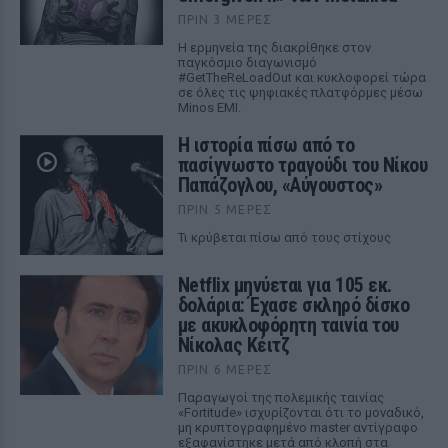
ΠΡΙΝ 3 ΜΈΡΕΣ
Η ερμηνεία της διακρίθηκε στον
παγκόσμιο διαγωνισμό
#GetTheReLoadOut και κυκλοφορεί τώρα
σε όλες τις ψηφιακές πλατφόρμες μέσω
Minos EMI.
Η ιστορία πίσω από το
πασίγνωστο τραγούδι του Νίκου
Παπάζογλου, «Αύγουστος»
ΠΡΙΝ 5 ΜΈΡΕΣ
Τι κρύβεται πίσω από τους στίχους
Netflix μηνύεται για 105 εκ.
δολάρια: Έχασε σκληρό δίσκο
με ακυκλοφόρητη ταινία του
Νίκολας Κέιτζ
ΠΡΙΝ 6 ΜΈΡΕΣ
Παραγωγοί της πολεμικής ταινίας
«Fortitude» ισχυρίζονται ότι το μοναδικό,
μη κρυπτογραφημένο master αντίγραφο
εξαφανίστηκε μετά από κλοπή στα