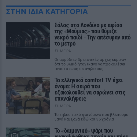
ΣΤΗΝ ΙΔΙΑ ΚΑΤΗΓΟΡΙΑ
Σάλος στο Λονδίνο με αφίσα
της «Μούμιας» που θύμιζε
νεκρό παιδί ‑ Την απέσυραν από
το μετρό
ΣΉΜΕΡΑ
Οι αρμόδιες βρετανικές αρχές έκριναν
ότι το υλικό ήταν ικανό να προκαλέσει
αναστάτωση σε ανήλικους
Το ελληνικό comfort TV έχει
όνομα: Η σειρά που
εξακολουθεί να σαρώνει στις
επαναλήψεις
ΣΉΜΕΡΑ
Το τηλεοπτικό φαινόμενο που βλέπουμε
ξανά και ξανά εδώ και 35 χρόνια
Το «δαιμονικό» ψάρι που
ανακαλύφθηκε τυχαία και πήρε