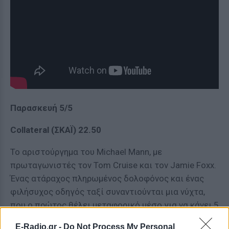
Παρασκευή 5/5
Collateral (ΣΚΑΪ) 22.50
Το αριστούργημα του Michael Mann, με
πρωταγωνιστές τον Tom Cruise και τον Jamie Foxx.
Ένας ατάραχος πληρωμένος δολοφόνος και ένας
φιλήσυχος οδηγός ταξί συναντιούνται μια νύχτα,
που ο πρώτος θέλει μεταφορικό μέσο για να κάνει 5
στάσεις και 5 εκτελέσεις. Μια επεισοδιακή νύχτα
E-Radio.gr -
Do Not Process My Personal