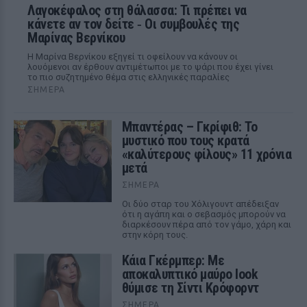
Λαγοκέφαλος στη θάλασσα: Τι πρέπει να
κάνετε αν τον δείτε ‑ Οι συμβουλές της
Μαρίνας Βερνίκου
Η Μαρίνα Βερνίκου εξηγεί τι οφείλουν να κάνουν οι
λουόμενοι αν έρθουν αντιμέτωποι με το ψάρι που έχει γίνει
το πιο συζητημένο θέμα στις ελληνικές παραλίες
ΣΉΜΕΡΑ
Μπαντέρας – Γκρίφιθ: Το
μυστικό που τους κρατά
«καλύτερους φίλους» 11 χρόνια
μετά
ΣΉΜΕΡΑ
Οι δύο σταρ του Χόλιγουντ απέδειξαν
ότι η αγάπη και ο σεβασμός μπορούν να
διαρκέσουν πέρα από τον γάμο, χάρη και
στην κόρη τους.
Κάια Γκέρμπερ: Με
αποκαλυπτικό μαύρο look
θύμισε τη Σίντι Κρόφορντ
ΣΉΜΕΡΑ