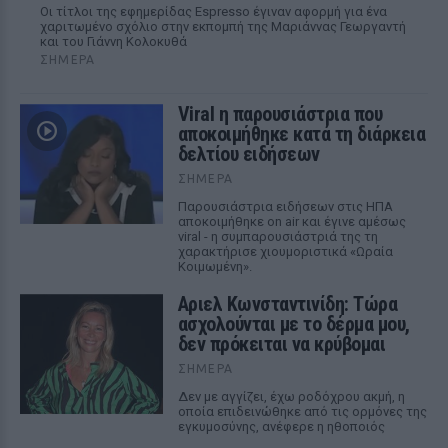
Οι τίτλοι της εφημερίδας Espresso έγιναν αφορμή για ένα
χαριτωμένο σχόλιο στην εκπομπή της Μαριάννας Γεωργαντή
και του Γιάννη Κολοκυθά
ΣΉΜΕΡΑ
Viral η παρουσιάστρια που
αποκοιμήθηκε κατά τη διάρκεια
δελτίου ειδήσεων
ΣΉΜΕΡΑ
Παρουσιάστρια ειδήσεων στις ΗΠΑ
αποκοιμήθηκε on air και έγινε αμέσως
viral - η συμπαρουσιάστριά της τη
χαρακτήρισε χιουμοριστικά «Ωραία
Κοιμωμένη».
Αριελ Κωνσταντινίδη: Τώρα
ασχολούνται με το δέρμα μου,
δεν πρόκειται να κρύβομαι
ΣΉΜΕΡΑ
Δεν με αγγίζει, έχω ροδόχρου ακμή, η
οποία επιδεινώθηκε από τις ορμόνες της
εγκυμοσύνης, ανέφερε η ηθοποιός