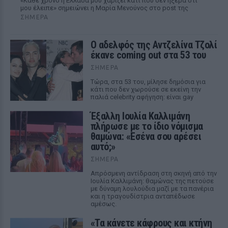
«Κάθε χρόνο η Ελλάδα μου χαρίζει κάτι που δεν ήξερα ότι
μου έλειπε» σημειώνει η Μαρία Μενούνος στο post της
ΣΉΜΕΡΑ
Ο αδελφός της Αντζελίνα Τζολί
έκανε coming out στα 53 του
ΣΉΜΕΡΑ
Τώρα, στα 53 του, μίλησε δημόσια για
κάτι που δεν χωρούσε σε εκείνη την
παλιά celebrity αφήγηση: είναι gay
Έξαλλη Ιουλία Καλλιμάνη
πλήρωσε με το ίδιο νόμισμα
θαμώνα: «Εσένα σου αρέσει
αυτό;»
ΣΉΜΕΡΑ
Απρόσμενη αντίδραση στη σκηνή από την
Ιουλία Καλλιμάνη: θαμώνας της πετούσε
με δύναμη λουλούδια μαζί με τα πανέρια
και η τραγουδίστρια ανταπέδωσε
αμέσως.
«Τα κάνετε κάφρους και κτήνη