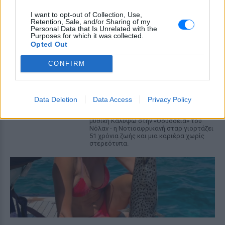
ΣΉΜΕΡΑ
I want to opt-out of Collection, Use,
Η ηθοποιός μοιράστηκε στιγμές από την
Retention, Sale, and/or Sharing of my
παραλία μέσα από Instagram stories,
Personal Data that Is Unrelated with the
ποζάροντας μέσα στο νερό με τα αγόρια
Purposes for which it was collected.
της
Opted Out
Charlize Theron: Η «Καλυψώ»
CONFIRM
κλείνει τα 51 ‑ H ζωή και ο
ρόλος που άλλαξε τα πάντα για
εκείνη
Data Deletion
Data Access
Privacy Policy
ΣΉΜΕΡΑ
Από το Όσκαρ για το Monster μέχρι τη
μυθική Καλυψώ στην «Οδύσσεια» του
Νόλαν - η Νοτιοαφρικανή σταρ γιορτάζει
51 χρόνια ζωής και μια καριέρα χωρίς
στερεότυπα.