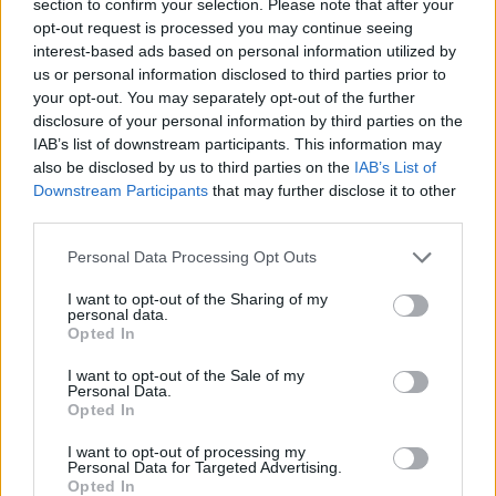
section to confirm your selection. Please note that after your
opt-out request is processed you may continue seeing
interest-based ads based on personal information utilized by
us or personal information disclosed to third parties prior to
ΔΕΙΤΕ ΕΠΙΣΗΣ
your opt-out. You may separately opt-out of the further
disclosure of your personal information by third parties on the
IAB’s list of downstream participants. This information may
ΣΤΗΝ ΙΔΙΑ ΚΑΤΗΓΟΡΙΑ
also be disclosed by us to third parties on the
IAB’s List of
Downstream Participants
that may further disclose it to other
Η Τατιάνα Στεφανίδου φόρεσε
third parties.
μπικίνι και εντυπωσίασε με το
κορμί της στα καταγάλανα νερά
Personal Data Processing Opt Outs
του Ιονίου
I want to opt-out of the Sharing of my
ΣΉΜΕΡΑ
personal data.
Οι φωτογραφίες που ανέβασε η
Opted In
παρουσιάστρια από τις διακοπές της με
τον Νίκο Ευαγγελάτο στα Επτάνησα
I want to opt-out of the Sale of my
Personal Data.
Κατερίνα Παπουτσάκη: Ποζάρει
Opted In
χαμογελαστή με μπικίνι στη
θάλασσα σε καλοκαιρινή
I want to opt-out of processing my
Personal Data for Targeted Advertising.
διάθεση
Opted In