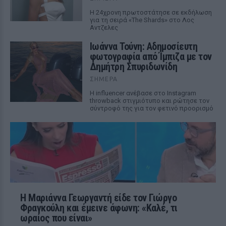
Η 24χρονη πρωτοστάτησε σε εκδήλωση
για τη σειρά «The Shards» στο Λος
Αντζελες
Ιωάννα Τούνη: Αδημοσίευτη
φωτογραφία από Ίμπιζα με τον
Δημήτρη Σπυριδωνίδη
ΣΉΜΕΡΑ
Η influencer ανέβασε στο Instagram
throwback στιγμιότυπο και ρώτησε τον
σύντροφό της για τον φετινό προορισμό
Η Μαριάννα Γεωργαντή είδε τον Γιώργο
Φραγκούλη και έμεινε άφωνη: «Καλέ, τι
ωραίος που είναι»