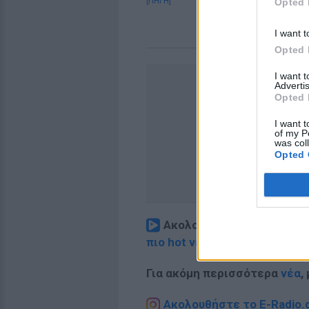
[ΠΗΓΗ]
Opted 
I want t
Opted 
I want 
Advertis
Opted 
I want t
of my P
was col
Opted 
Ακολουθήστε το E-Radio.
πιο hot νέα
.
Για ακόμη περισσότερα
νέα
,
Ακολουθήστε το E-Radio.g