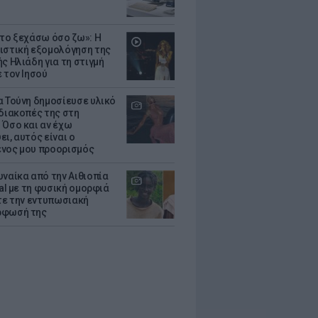
 το ξεχάσω όσο ζω»: Η
ιστική εξομολόγηση της
ς Ηλιάδη για τη στιγμή
 τον Ιησού
α Τούνη δημοσίευσε υλικό
 διακοπές της στη
 Όσο και αν έχω
ι, αυτός είναι ο
νος μου προορισμός
υναίκα από την Αιθιοπία
ral με τη φυσική ομορφιά
ίτε την εντυπωσιακή
ρφωσή της