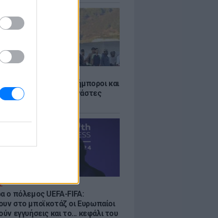
Σ
 «Οι κάτοικοι είναι ανήμποροι και
ι αγωνία» - 5.000 μετανάστες
νουν στην περιοχή
Σ
ρα ο πόλεμος UEFA-FIFA:
ουν στο μποϊκοτάζ οι Ευρωπαίοι
ούν εγγυήσεις και το... κεφάλι του