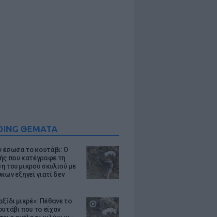
DING ΘΕΜΑΤΑ
ν έσωσα το κουτάβι: Ο
ής που κατέγραφε τη
η του μικρού σκυλιού με
κων εξηγεί γιατί δεν
ξίδι μικρέ»: Πέθανε το
ουτάβι που το είχαν