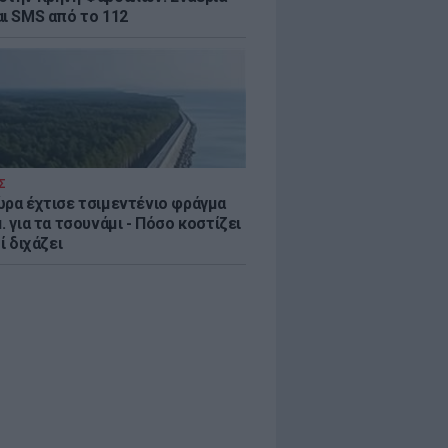
αι SMS από το 112
Σ
ώρα έχτισε τσιμεντένιο φράγμα
. για τα τσουνάμι - Πόσο κοστίζει
τί διχάζει