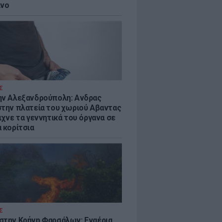
ίνο
Σ
ην Αλεξανδρούπολη: Ανδρας
στην πλατεία του χωριού Αβαντας
ιχνε τα γεννητικά του όργανα σε
 κορίτσια
Σ
στην Κρήνη Φαρσάλων: Εναέρια