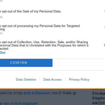
In
o opt-out of the Sale of my Personal Data.
ΔΙΑΦΗΜΙΣΗ
In
to opt-out of processing my Personal Data for Targeted
ing.
In
ΕΙΔΗΣΕΙ
Θέουτα:
o opt-out of Collection, Use, Retention, Sale, and/or Sharing
γεμάτο
ersonal Data that Is Unrelated with the Purposes for which it
lected.
παραμέ
Out
CONFIRM
gr στο
Google News
και μάθετε πρώτοι
τα
Data Deletion
Data Access
Privacy Policy
ΕΙΔΗΣΕΙ
 μπείτε στην
ροή ειδήσεων
του E-Daily.gr
Στα άκ
Επιμέν
και ζητ
r και στο Instagram