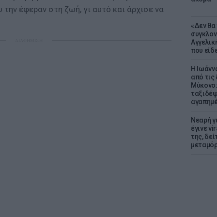
 την έφεραν στη ζωή, γι αυτό και άρχισε να
«Δεν θα
συγκλον
ΔΙΑΦΗΜΙΣΗ
Αγγελική
που είδε
Η Ιωάνν
από τις
Μύκονο:
ταξιδέψε
αγαπημέ
Νεαρή γ
έγινε vi
της, δε
μεταμό