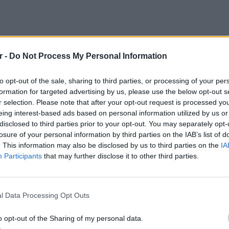
r -
Do Not Process My Personal Information
inggun» που αποκάλυψε τα σχετικά έγγραφα,
σω social media τον πατέρα της,
to opt-out of the sale, sharing to third parties, or processing of your per
άλιστα κανόνισαν να συναντηθούν στην Τάμπα
formation for targeted advertising by us, please use the below opt-out s
r selection. Please note that after your opt-out request is processed y
eing interest-based ads based on personal information utilized by us or
στη συνάντηση πέρασαν αρκετό χρόνο μαζί
disclosed to third parties prior to your opt-out. You may separately opt-
ι συνομιλώντας. Ο 53χρονος Ρόναλντ Άντινορ
losure of your personal information by third parties on the IAB’s list of
. This information may also be disclosed by us to third parties on the
IA
ι στο δωμάτιο ξενοδοχείου που έμενε, και
Participants
that may further disclose it to other third parties.
ρρωστο πρόσωπό του.
ην νάρκωσε ώστε να μη μπορεί να αντιδράσει
ΕΙΔΗΣΕΙ
 κρατείται, κατηγορούμενος για βιασμό και
l Data Processing Opt Outs
Συμφων
λάκισης 275.000 ευρώ.
Στην αμ
o opt-out of the Sharing of my personal data.
ευρώ