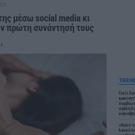
ΟΣ
ης μέσω social media κι 
ην πρώτη συνάντησή τους
ι
TREN
Γιατί δε
ερευνητ
συμβίωσ
αγέλη λύ
επενέβη
«Καλό τα
λευκό κ