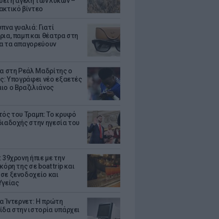
σει η αγέλη των λύκων –
ακτικό βίντεο
πνα γυαλιά: Γιατί
ρια, παμπ και θέατρα στη
α τα απαγορεύουν
τα στη Ρεάλ Μαδρίτης ο
υς: Υπογράφει νέο εξαετές
ιο ο Βραζιλιάνος
τός του Τραμπ: Το κρυφό
διαδοχής στην ηγεσία του
 39χρονη ήπιε με την
κόρη της σε boat trip και
σε ξενοδοχείο και
Υγείας
ια Ίντερνετ: Η πρώτη
ίδα στην ιστορία υπάρχει