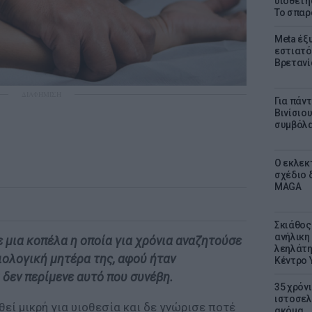
υιοθετή
Το σπαρ
Meta έξυ
εστιατό
Βρετανί
ΔΙΑΦΗΜΙΣΗ
Για πάν
Βινίσιο
συμβόλα
Ο εκλεκ
σχέδιο 
MAGA
Σκιάθος:
ανήλικη 
ε μια κοπέλα η οποία για χρόνια αναζητούσε
λεηλάτη
ιολογική μητέρα της, αφού ήταν
Κέντρο 
 δεν περίμενε αυτό που συνέβη.
35 χρόν
ιστοσελ
θεί μικρή για υιοθεσία και δε γνώρισε ποτέ
ακόμα