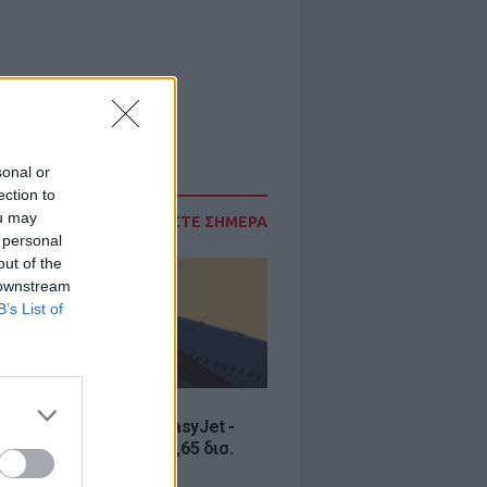
sonal or
ection to
ou may
ΔΙΑΒΑΣΤΕ ΣΗΜΕΡΑ
 personal
out of the
 downstream
B’s List of
Σ
ία εξαγοράς για την EasyJet -
ερικανική Appolo για 6,65 δισ.