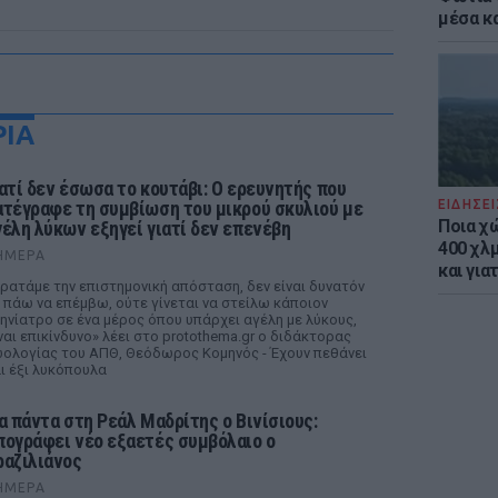
μέσα κ
ΡΙΑ
ιατί δεν έσωσα το κουτάβι: Ο ερευνητής που
ΕΙΔΗΣΕΙ
ατέγραφε τη συμβίωση του μικρού σκυλιού με
Ποια χ
γέλη λύκων εξηγεί γιατί δεν επενέβη
400 χλμ
ΉΜΕΡΑ
και για
ρατάμε την επιστημονική απόσταση, δεν είναι δυνατόν
 πάω να επέμβω, ούτε γίνεται να στείλω κάποιον
ηνίατρο σε ένα μέρος όπου υπάρχει αγέλη με λύκους,
ναι επικίνδυνο» λέει στο protothema.gr ο διδάκτορας
ολογίας του ΑΠΘ, Θεόδωρος Κομηνός - Έχουν πεθάνει
ι έξι λυκόπουλα
ια πάντα στη Ρεάλ Μαδρίτης ο Βινίσιους:
πογράφει νέο εξαετές συμβόλαιο ο
ραζιλιάνος
ΉΜΕΡΑ