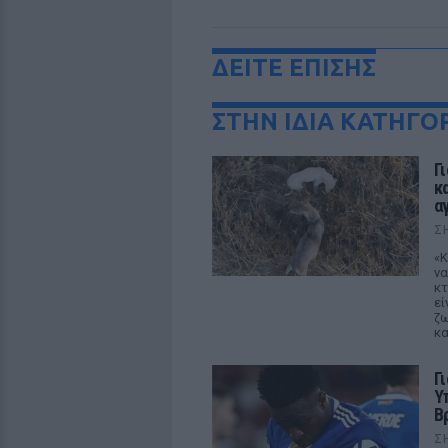
ΔΕΙΤΕ ΕΠΙΣΗΣ
ΣΤΗΝ ΙΔΙΑ ΚΑΤΗΓΟ
Γ
κ
α
Σ
«Κ
να
κτ
εί
ζω
κα
Γ
Υ
Β
Σ