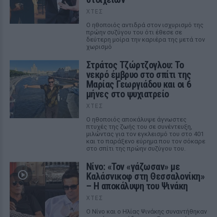
ΧΤΕΣ
Ο ηθοποιός αντιδρά στον ισχυρισμό της
πρώην συζύγου του ότι έθεσε σε
δεύτερη μοίρα την καριέρα της μετά τον
χωρισμό
Στράτος Τζώρτζογλου: Το
νεκρό έμβρυο στο σπίτι της
Μαρίας Γεωργιάδου και οι 6
μήνες στο ψυχιατρείο
ΧΤΕΣ
Ο ηθοποιός αποκάλυψε άγνωστες
πτυχές της ζωής του σε συνέντευξη,
μιλώντας για τον εγκλεισμό του στο 401
και το παράξενο εύρημα που τον σόκαρε
στο σπίτι της πρώην συζύγου του.
Νίνο: «Τον «γάζωσαν» με
Καλάσνικοφ στη Θεσσαλονίκη»
– Η αποκάλυψη του Ψινάκη
ΧΤΕΣ
Ο Νίνο και ο Ηλίας Ψινάκης συναντήθηκαν