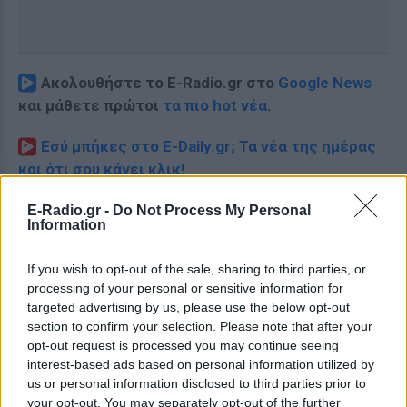
Ακολουθήστε το E-Radio.gr στο
Google News
και μάθετε πρώτοι
τα πιο hot νέα
.
Εσύ μπήκες στο E-Daily.gr; Τα νέα της ημέρας
και ότι σου κάνει κλικ!
Ακολουθήστε το E-Radio.gr και στο Instagram
E-Radio.gr -
Do Not Process My Personal
Information
ΔΙΑΦΗΜΙΣΗ
If you wish to opt-out of the sale, sharing to third parties, or
processing of your personal or sensitive information for
targeted advertising by us, please use the below opt-out
section to confirm your selection. Please note that after your
opt-out request is processed you may continue seeing
interest-based ads based on personal information utilized by
us or personal information disclosed to third parties prior to
your opt-out. You may separately opt-out of the further