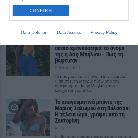
τις τιμές
CONFIRM
ΠΡΙΝ 6 ΏΡΕΣ
Οι fans δεν αντέχουν άλλες αυξήσεις: Τα
φθηνά εισιτήρια που εξαφανίζονται σε
λίγα λεπτά
Data Deletion
Data Access
Privacy Policy
Ο διάσημος κιθαρίστας απο τον
οποιο εμπνεύστηκε το όνομα
της η Αση Μπήλιου ‑ Πώς τη
βάφτισαν
ΠΡΙΝ 6 ΏΡΕΣ
Το πραγματικό της όνομα δεν είναι Αση:
Η απίστευτη ιστορία πίσω από την
απόφαση της Ασης Μπήλιου που
ελάχιστοι γνώριζαν
Το απογευματινό μπάνιο της
Μαρίας Σολωμού στη θάλασσα:
Η τέλεια ώρα, γράφει από τη
Σαντορίνη
ΧΤΕΣ
Η ηθοποιός μοιράστηκε μία φωτογραφία