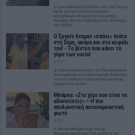
Ο πρωταθλητής Ελλάδος από την Πάτρα
έγινε viral με ένα εντυπωσιακό
κατόρθωμα ισορροπίας και μυϊκής
δύναμης στο πιο εμβληματικό τοπόσημο
της πόλης.
Ο Έργκιν Αταμαν «σπάει» πιάτα
στη Σύμη, ακόμα και στο κεφάλι
του! ‑ Tο βίντεο που κάνει το
γύρο των social
ΧΤΕΣ
Ο πρώην προπονητής του Παναθηναϊκού
απολαμβάνει τις καλοκαιρινές διακοπές
του στο ελληνικό νησί με έναν εντελώς
ξεχωριστό τρόπο.
Μπάρκα: «Στο χέρι σου είναι να
αδυνατίσεις» – Η πιο
απολαυστική αυτοσαρκαστική
φωτό
ΧΤΕΣ
Η Δανάη Μπάρκα έχει δείξει
επανειλημμένα πως δεν φοβάται να