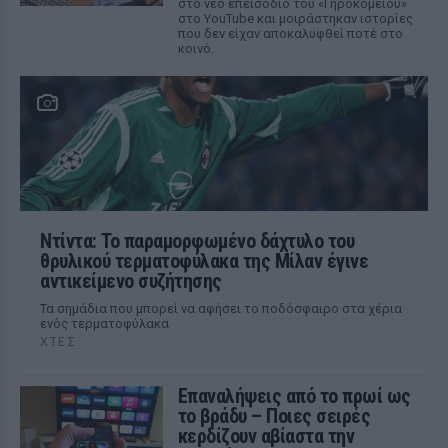
στο νέο επεισόδιο του «Γηροκομείου»
στο YouTube και μοιράστηκαν ιστορίες
που δεν είχαν αποκαλυφθεί ποτέ στο
κοινό.
Ντίντα: Το παραμορφωμένο δάχτυλο του
θρυλικού τερματοφύλακα της Μίλαν έγινε
αντικείμενο συζήτησης
Τα σημάδια που μπορεί να αφήσει το ποδόσφαιρο στα χέρια
ενός τερματοφύλακα
ΧΤΕΣ
Επαναλήψεις από το πρωί ως
το βράδυ – Ποιες σειρές
κερδίζουν αβίαστα την