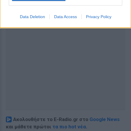
Data Deletion
Data Access
Privacy Policy
Ακολουθήστε το E-Radio.gr στο
Google News
και μάθετε πρώτοι
τα πιο hot νέα
.