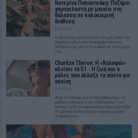
Κατερίνα Παπουτσάκη: Ποζάρει
χαμογελαστή με μπικίνι στη
θάλασσα σε καλοκαιρινή
διάθεση
ΣΉΜΕΡΑ
Η ηθοποιός μοιράστηκε στιγμές από την
παραλία μέσα από Instagram stories,
ποζάροντας μέσα στο νερό με τα αγόρια
της
Charlize Theron: Η «Καλυψώ»
κλείνει τα 51 ‑ H ζωή και ο
ρόλος που άλλαξε τα πάντα για
εκείνη
ΣΉΜΕΡΑ
Από το Όσκαρ για το Monster μέχρι τη
μυθική Καλυψώ στην «Οδύσσεια» του
Νόλαν - η Νοτιοαφρικανή σταρ γιορτάζει
51 χρόνια ζωής και μια καριέρα χωρίς
στερεότυπα.