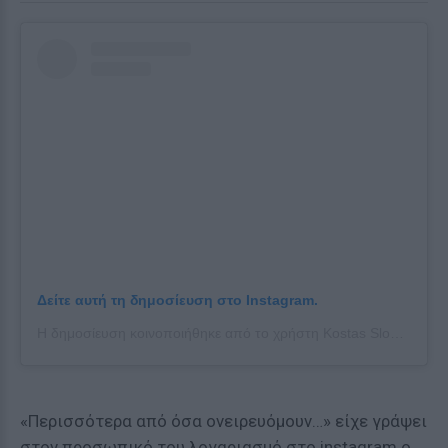
Δείτε αυτή τη δημοσίευση στο Instagram.
Η δημοσίευση κοινοποιήθηκε από το χρήστη Kostas Sloukas (@kos_slou)
«Περισσότερα από όσα ονειρευόμουν…» είχε γράψει
στον προσωπικό του λογαριασμό στο instagram ο