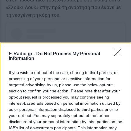
«Σλούκι Λουκ» στην πρώτη ανάρτηση που έκανε με
τη νεογέννητη κόρη του.
E-Radio.gr -
Do Not Process My Personal
Information
If you wish to opt-out of the sale, sharing to third parties, or
processing of your personal or sensitive information for
targeted advertising by us, please use the below opt-out
section to confirm your selection. Please note that after your
opt-out request is processed you may continue seeing
interest-based ads based on personal information utilized by
Δείτε αυτή τη δημοσίευση στο Instagram.
us or personal information disclosed to third parties prior to
Η δημοσίευση κοινοποιήθηκε από το χρήστη Darsy✨ (@maria_darsinou)
your opt-out. You may separately opt-out of the further
disclosure of your personal information by third parties on the
IAB’s list of downstream participants. This information may