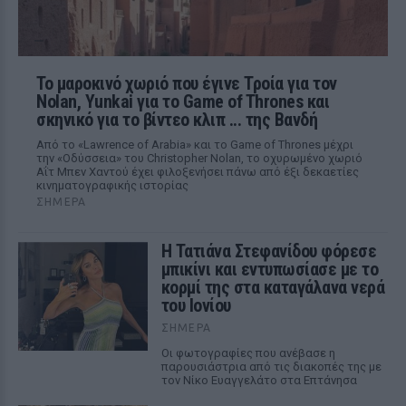
Το μαροκινό χωριό που έγινε Τροία για τον
Nolan, Yunkai για το Game of Thrones και
σκηνικό για το βίντεο κλιπ ... της Βανδή
Από το «Lawrence of Arabia» και το Game of Thrones μέχρι
την «Οδύσσεια» του Christopher Nolan, το οχυρωμένο χωριό
Αΐτ Μπεν Χαντού έχει φιλοξενήσει πάνω από έξι δεκαετίες
κινηματογραφικής ιστορίας
ΣΉΜΕΡΑ
Η Τατιάνα Στεφανίδου φόρεσε
μπικίνι και εντυπωσίασε με το
κορμί της στα καταγάλανα νερά
του Ιονίου
ΣΉΜΕΡΑ
Οι φωτογραφίες που ανέβασε η
παρουσιάστρια από τις διακοπές της με
τον Νίκο Ευαγγελάτο στα Επτάνησα