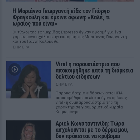
Η Μαριάννα Γεωργαντή είδε τον Γιώργο
Φραγκούλη και έμεινε άφωνη: «Καλέ, τι
ωραίος που είναι»
Οι τίτλοι της εφημερίδας Espresso έγιναν αφορμή για ένα
χαριτωμένο σχόλιο στην εκπομπή της Μαριάννας Γεωργαντή
και του Γιάννη Κολοκυθά
ΣΉΜΕΡΑ
Viral η παρουσιάστρια που
αποκοιμήθηκε κατά τη διάρκεια
δελτίου ειδήσεων
ΣΉΜΕΡΑ
Παρουσιάστρια ειδήσεων στις ΗΠΑ
αποκοιμήθηκε on air και έγινε αμέσως
viral - η συμπαρουσιάστριά της τη
χαρακτήρισε χιουμοριστικά «Ωραία
Κοιμωμένη».
Αριελ Κωνσταντινίδη: Τώρα
ασχολούνται με το δέρμα μου,
δεν πρόκειται να κρύβομαι