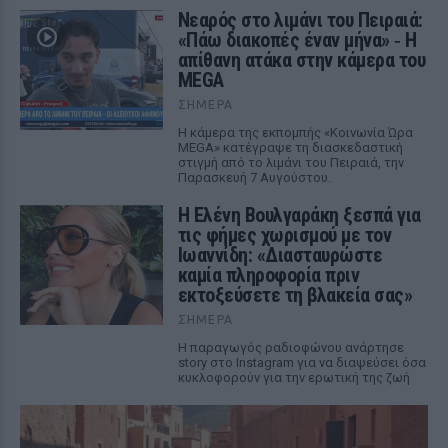
Νεαρός στο λιμάνι του Πειραιά:
«Πάω διακοπές έναν μήνα» ‑ Η
απίθανη ατάκα στην κάμερα του
MEGA
ΣΉΜΕΡΑ
Η κάμερα της εκπομπής «Κοινωνία Ώρα
MEGA» κατέγραψε τη διασκεδαστική
στιγμή από το λιμάνι του Πειραιά, την
Παρασκευή 7 Αυγούστου.
Η Ελένη Βουλγαράκη ξεσπά για
τις φήμες χωρισμού με τον
Ιωαννίδη: «Διασταυρώστε
καμία πληροφορία πριν
εκτοξεύσετε τη βλακεία σας»
ΣΉΜΕΡΑ
Η παραγωγός ραδιοφώνου ανάρτησε
story στο Instagram για να διαψεύσει όσα
κυκλοφορούν για την ερωτική της ζωή