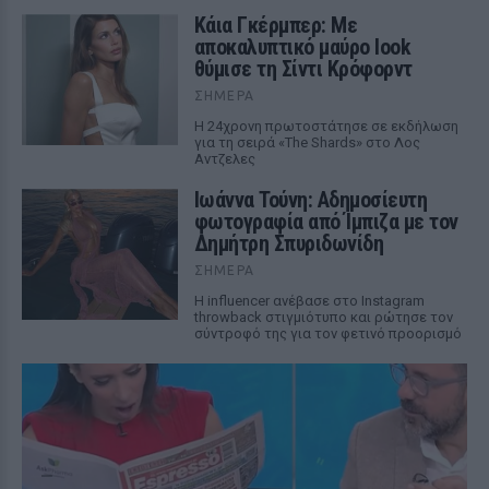
Κάια Γκέρμπερ: Με
αποκαλυπτικό μαύρο look
θύμισε τη Σίντι Κρόφορντ
ΣΉΜΕΡΑ
Η 24χρονη πρωτοστάτησε σε εκδήλωση
για τη σειρά «The Shards» στο Λος
Αντζελες
Ιωάννα Τούνη: Αδημοσίευτη
φωτογραφία από Ίμπιζα με τον
Δημήτρη Σπυριδωνίδη
ΣΉΜΕΡΑ
Η influencer ανέβασε στο Instagram
throwback στιγμιότυπο και ρώτησε τον
σύντροφό της για τον φετινό προορισμό