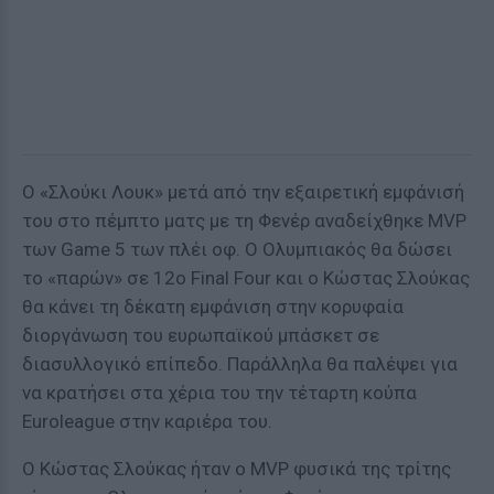
Ο «Σλούκι Λουκ» μετά από την εξαιρετική εμφάνισή
του στο πέμπτο ματς με τη Φενέρ αναδείχθηκε MVP
των Game 5 των πλέι οφ. Ο Ολυμπιακός θα δώσει
το «παρών» σε 12o Final Four και ο Κώστας Σλούκας
θα κάνει τη δέκατη εμφάνιση στην κορυφαία
διοργάνωση του ευρωπαϊκού μπάσκετ σε
διασυλλογικό επίπεδο. Παράλληλα θα παλέψει για
να κρατήσει στα χέρια του την τέταρτη κούπα
Euroleague στην καριέρα του.
Ο Κώστας Σλούκας ήταν ο MVP φυσικά της τρίτης