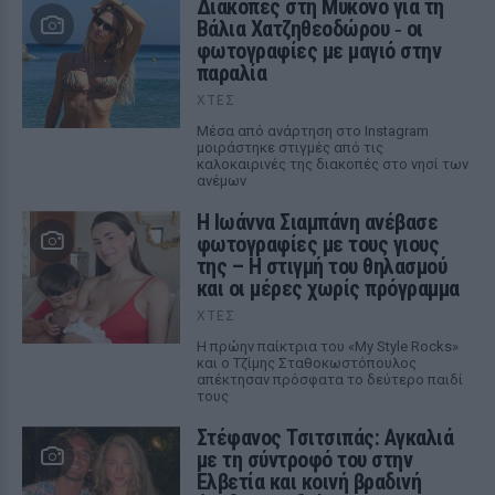
Διακοπές στη Μύκονο για τη
Βάλια Χατζηθεοδώρου ‑ οι
φωτογραφίες με μαγιό στην
παραλία
ΧΤΕΣ
Μέσα από ανάρτηση στο Instagram
μοιράστηκε στιγμές από τις
καλοκαιρινές της διακοπές στο νησί των
ανέμων
H Ιωάννα Σιαμπάνη ανέβασε
φωτογραφίες με τους γιους
της – Η στιγμή του θηλασμού
και οι μέρες χωρίς πρόγραμμα
ΧΤΕΣ
Η πρώην παίκτρια του «My Style Rocks»
και ο Τζίμης Σταθοκωστόπουλος
απέκτησαν πρόσφατα το δεύτερο παιδί
τους
Στέφανος Τσιτσιπάς: Αγκαλιά
με τη σύντροφό του στην
Ελβετία και κοινή βραδινή