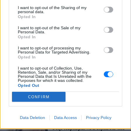
I want to opt-out of the Sharing of my
ΣΤΗΝ ΙΔΙΑ ΚΑΤΗΓΟΡΙΑ
personal data.
Opted In
Η Γαρυφαλλιά Καληφώνη στην
I want to opt-out of the Sale of my
Πάρο με μαύρο μπικίνι ‑ δείτε
Personal Data.
τις πόζες της
Opted In
ΣΉΜΕΡΑ
I want to opt-out of processing my
Το μοντέλο μοιράστηκε φωτογραφίες
Personal Data for Targeted Advertising.
από τις καλοκαιρινές της διακοπές στο
Opted In
νησί των Κυκλάδων
I want to opt-out of Collection, Use,
Ιωάννα Τούνη: «Έβγαλα όλο το
Retention, Sale, and/or Sharing of my
βράδυ στο νοσοκομείο με ορούς
Personal Data that Is Unrelated with the
Purposes for which it was collected.
και αντιβιώσεις»
Opted Out
ΣΉΜΕΡΑ
CONFIRM
Η επιχειρηματίας έπαθε τροφική
δηλητηρίαση και μοιράστηκε με τους
followers της στο Instagram τις δύσκολες
ώρες που πέρασε.
Data Deletion
Data Access
Privacy Policy
Ατύχημα για τον Ιβάν Σβιτάιλο
στην Κέρκυρα: «Θα σηκωθώ πιο