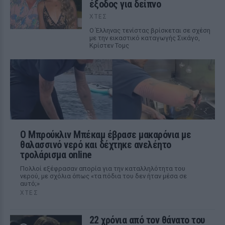
έξοδος για δείπνο
ΧΤΕΣ
Ο Έλληνας τενίστας βρίσκεται σε σχέση
με την εικαστικό καταγωγής Σικάγο,
Κρίστεν Τομς
Ο Μπρούκλιν Μπέκαμ έβρασε μακαρόνια με
θαλασσινό νερό και δέχτηκε ανελέητο
τρολάρισμα online
Πολλοί εξέφρασαν απορία για την καταλληλότητα του
νερού, με σχόλια όπως «τα πόδια του δεν ήταν μέσα σε
αυτό;»
ΧΤΕΣ
22 χρόνια από τον θάνατο του