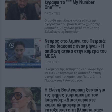
έγραψα το """"My Number
One""""»
ΠΡΟΧΤΈΣ
Ο συνθέτης μίλησε ανοιχτά για την
αχαριστία που βιώνει στον χώρο της
μουσικής, 22 χρόνια μετά τη νίκη της
Ελλάδας στη Eurovision.
Νεαρός στο λιμάνι του Πειραιά:
«Πάω διακοπές έναν μήνα» ‑ Η
απίθανη ατάκα στην κάμερα του
MEGA
ΠΡΟΧΤΈΣ
Η κάμερα της εκπομπής «Κοινωνία Ώρα
MEGA» κατέγραψε τη διασκεδαστική
στιγμή από το λιμάνι του Πειραιά, την
Παρασκευή 7 Αυγούστου.
Η Ελένη Βουλγαράκη ξεσπά για
τις φήμες χωρισμού με τον
Ιωαννίδη: «Διασταυρώστε
καμία πληροφορία πριν
εκτοξεύσετε τη βλακεία σας»