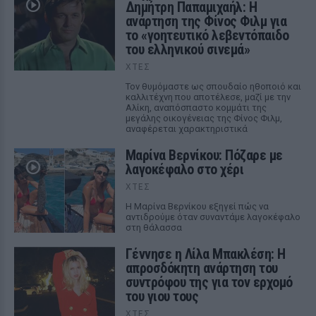
Δημήτρη Παπαμιχαήλ: Η
ανάρτηση της Φίνος Φιλμ για
το «γοητευτικό λεβεντόπαιδο
του ελληνικού σινεμά»
ΧΤΕΣ
Τον θυμόμαστε ως σπουδαίο ηθοποιό και
καλλιτέχνη που αποτέλεσε, μαζί με την
Αλίκη, αναπόσπαστο κομμάτι της
μεγάλης οικογένειας της Φίνος Φιλμ,
αναφέρεται χαρακτηριστικά
Μαρίνα Βερνίκου: Πόζαρε με
λαγοκέφαλο στο χέρι
ΧΤΕΣ
Η Μαρίνα Βερνίκου εξηγεί πώς να
αντιδρούμε όταν συναντάμε λαγοκέφαλο
στη θάλασσα
Γέννησε η Λίλα Μπακλέση: Η
απροσδόκητη ανάρτηση του
συντρόφου της για τον ερχομό
του γιου τους
ΧΤΕΣ