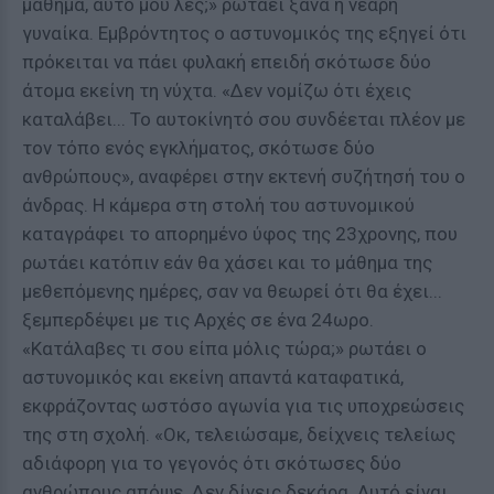
μάθημα, αυτό μου λες;» ρωτάει ξανά η νεαρή
γυναίκα. Εμβρόντητος ο αστυνομικός της εξηγεί ότι
πρόκειται να πάει φυλακή επειδή σκότωσε δύο
άτομα εκείνη τη νύχτα. «Δεν νομίζω ότι έχεις
καταλάβει... Το αυτοκίνητό σου συνδέεται πλέον με
τον τόπο ενός εγκλήματος, σκότωσε δύο
ανθρώπους», αναφέρει στην εκτενή συζήτησή του ο
άνδρας. Η κάμερα στη στολή του αστυνομικού
καταγράφει το απορημένο ύφος της 23χρονης, που
ρωτάει κατόπιν εάν θα χάσει και το μάθημα της
μεθεπόμενης ημέρες, σαν να θεωρεί ότι θα έχει...
ξεμπερδέψει με τις Αρχές σε ένα 24ωρο.
«Κατάλαβες τι σου είπα μόλις τώρα;» ρωτάει ο
αστυνομικός και εκείνη απαντά καταφατικά,
εκφράζοντας ωστόσο αγωνία για τις υποχρεώσεις
της στη σχολή. «Οκ, τελειώσαμε, δείχνεις τελείως
αδιάφορη για το γεγονός ότι σκότωσες δύο
ανθρώπους απόψε. Δεν δίνεις δεκάρα. Αυτό είναι