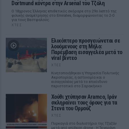
Dortmund κόντρα στην Arsenal του Τζόλη
Ο 18χρονος Έλληνας επιθετικός σκόραρε στο 29ο λεπτό της
φιλικής αναμέτρησης στο Emirates, διαμορφώνοντας το 2-0
για τους Βεστφαλούς.
ΧΤΕΣ
Ελικόπτερο προσγειώνεται σε
λουόμενους στη Μήλο:
Παρέμβαση εισαγγελέα μετά το
viral βίντεο
ΧΤΕΣ
Κινητοποιήθηκαν η Υπηρεσία Πολιτικής
Αεροπορίας, η αστυνομία και ο
εισαγγελέας μετά το επικίνδυνο
περιστατικό στο Σαρακήνικο
Χούθι χτύπησαν Aramco, Ιράν
σκληραίνει τους όρους για τα
Στενά του Ορμούζ
ΧΤΕΣ
Πυρκαγιά στο διυλιστήριο της Τζαζάν
μετά από επίθεση drone - Η Τεχεράνη