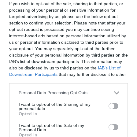
If you wish to opt-out of the sale, sharing to third parties, or
processing of your personal or sensitive information for
targeted advertising by us, please use the below opt-out
section to confirm your selection. Please note that after your
opt-out request is processed you may continue seeing
interest-based ads based on personal information utilized by
us or personal information disclosed to third parties prior to
Το βίντεο με την παράξενη συνομιλία έγινε viral στο
your opt-out. You may separately opt-out of the further
TikTok, με την πλειοψηφία των σχολιαστών να
disclosure of your personal information by third parties on the
εκφράζουν αγανάκτηση για τη στάση της νεαρής.
IAB’s list of downstream participants. This information may
Υπήρξαν πάντως και ορισμένοι που έσπευσαν να τη
also be disclosed by us to third parties on the
IAB’s List of
Downstream Participants
that may further disclose it to other
δικαιολογήσουν, εξηγώντας ότι βρισκόταν πιθανώς
third parties.
σε κατάσταση σοκ από το δυστύχημα.
Personal Data Processing Opt Outs
Η Στέφανι Μελγκόζα καταδικάστηκε πριν από λίγες
I want to opt-out of the Sharing of my
εβδομάδες σε φυλάκιση 14 ετών αφού δήλωσε
personal data.
ένοχη για την πρόκληση θανατηφόρου τροχαίου υπό
Opted In
την επήρεια μέθης. Κατά την ακροαματική
I want to opt-out of the Sale of my
διαδικασία για τον ορισμό της ποινής, εξέφρασε
Personal Data.
Opted In
μεταμέλεια με δάκρυα στα μάτια για τις πράξεις