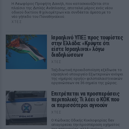
Η Λεωφόρος Προφήτη Δανιήλ, που κατασκευάζεται στο
πλαίσιο της Διπλής Ανάπλασης, αποτελεί μέρος ενός νέου
οδικού δικτύου 8 χιλιομέτρων και συνδέεται άμεσα με το
νέο γήπεδο του Παναθηναϊκού.
ΧΤΕΣ
Ισραηλινό ΥΠΕΞ προς τουρίστες
στην Ελλάδα: «Κρύψτε ότι
είστε Ισραηλινοί» λόγω
διαδηλώσεων
ΧΤΕΣ
Ταξιδιωτική προειδοποίηση εξέδωσε το
ισραηλινό υπουργείο Εξωτερικών ενόψει
της «ημέρας οργής» φιλοπαλαιστινιακών
οργανώσεων σε 36 σημεία της χώρας.
Επιτρέπεται να προσπεράσεις
περιπολικό; Τι λέει ο ΚΟΚ που
οι περισσότεροι αγνοούν
ΧΤΕΣ
Ο Κώδικας Οδικής Κυκλοφορίας δεν
απαγορεύει την προσπέραση οχήματος
της αστυνομίας, αλλά ισχύουν