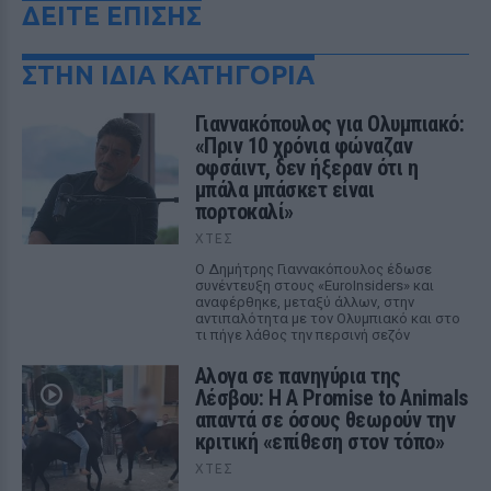
ΔΕΙΤΕ ΕΠΙΣΗΣ
ΣΤΗΝ ΙΔΙΑ ΚΑΤΗΓΟΡΙΑ
Γιαννακόπουλος για Ολυμπιακό:
«Πριν 10 χρόνια φώναζαν
οφσάιντ, δεν ήξεραν ότι η
μπάλα μπάσκετ είναι
πορτοκαλί»
ΧΤΕΣ
Ο Δημήτρης Γιαννακόπουλος έδωσε
συνέντευξη στους «EuroInsiders» και
αναφέρθηκε, μεταξύ άλλων, στην
αντιπαλότητα με τον Ολυμπιακό και στο
τι πήγε λάθος την περσινή σεζόν
Αλογα σε πανηγύρια της
Λέσβου: Η A Promise to Animals
απαντά σε όσους θεωρούν την
κριτική «επίθεση στον τόπο»
ΧΤΕΣ