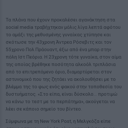
Τα πλάνα που έχουν προκαλέσει αγανάκτηση στα
social media τραβήχτηκαν μόλις λίγα λεπτά αφότου
το αμάξι της μεθυσμένης γυναίκας χτύπησε και
σκότωσε την 43χρονη Άντρεα Ρόσεβιτς και τον
55χρονο Πολ Πράουαντ, έξω από ένα μπαρ στην
πόλη Ιστ Πεόρια. Η 23χρονη τότε γυναίκα, στον αίμα
της οποίας βρέθηκε ποσότητα αλκοόλ τριπλάσια
από το επιτρεπόμενο όριο, διαμαρτύρεται στον
αστυνομικό που της ζητάει να ακολουθήσει με το
βλέμμα της το φως ενός φακού στην τοποθεσία του
δυστυήματος. «Στο είπα, είναι δύσκολο... προτιμώ
να κάνω το τεστ με το περπάτημα», ακούγεται να
λέει σε κάποιο σημείο του βίντεο.
Σύμφωνα με τη New York Post, η Μελγκόζα είπε