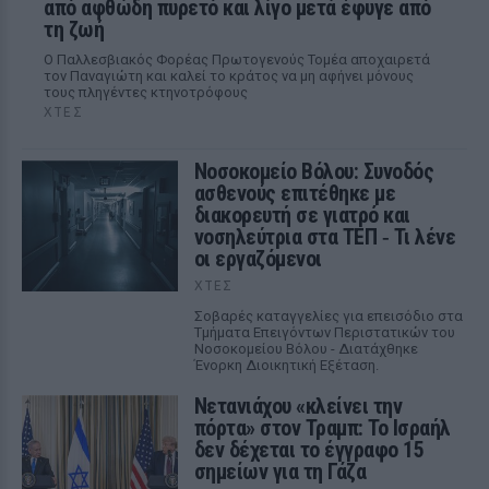
από αφθώδη πυρετό και λίγο μετά έφυγε από
τη ζωή
Ο Παλλεσβιακός Φορέας Πρωτογενούς Τομέα αποχαιρετά
τον Παναγιώτη και καλεί το κράτος να μη αφήνει μόνους
τους πληγέντες κτηνοτρόφους
ΧΤΕΣ
Νοσοκομείο Βόλου: Συνοδός
ασθενούς επιτέθηκε με
διακορευτή σε γιατρό και
νοσηλεύτρια στα ΤΕΠ ‑ Τι λένε
οι εργαζόμενοι
ΧΤΕΣ
Σοβαρές καταγγελίες για επεισόδιο στα
Τμήματα Επειγόντων Περιστατικών του
Νοσοκομείου Βόλου - Διατάχθηκε
Ένορκη Διοικητική Εξέταση.
Νετανιάχου «κλείνει την
πόρτα» στον Τραμπ: Το Ισραήλ
δεν δέχεται το έγγραφο 15
σημείων για τη Γάζα