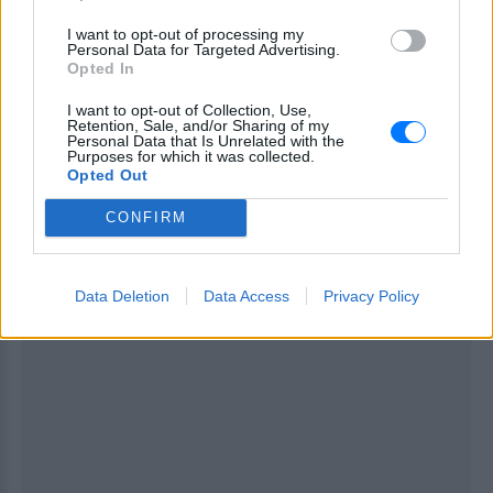
της και υποσχέθηκε να μην ξαναπιεί ποτέ. Η αδελφή
I want to opt-out of processing my
Personal Data for Targeted Advertising.
της 43χρονης Αντρέα Ρόσεβιτς ζήτησε από τον
Opted In
δικαστή να επιβληθεί στην κοπέλα η μέγιστη
I want to opt-out of Collection, Use,
προβλεπόμενη ποινή κάθειρξης 28 ετών, ωστόσο
Retention, Sale, and/or Sharing of my
το αίτημά της δεν εισακούστηκε.
Personal Data that Is Unrelated with the
Purposes for which it was collected.
Opted Out
[ΠΗΓΗ]
CONFIRM
ΔΙΑΦΗΜΙΣΗ
Data Deletion
Data Access
Privacy Policy