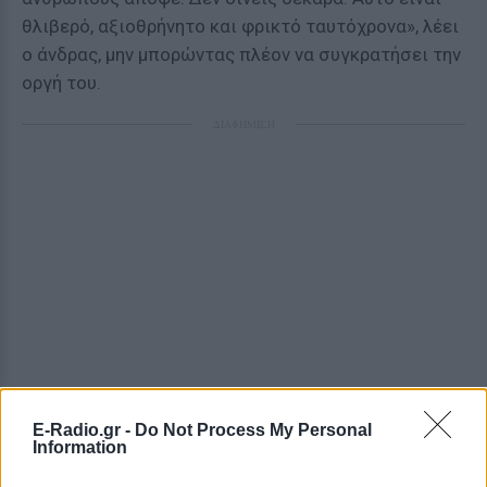
θλιβερό, αξιοθρήνητο και φρικτό ταυτόχρονα», λέει
ο άνδρας, μην μπορώντας πλέον να συγκρατήσει την
οργή του.
ΔΙΑΦΗΜΙΣΗ
E-Radio.gr -
Do Not Process My Personal
Information