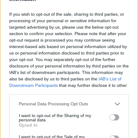
Ακολουθήστε το E-Radio.gr στο
Google News
και μάθετε πρώτοι
τα πιο hot νέα
.
If you wish to opt-out of the sale, sharing to third parties, or
processing of your personal or sensitive information for
Εσύ μπήκες στο E-Daily.gr; Τα νέα της ημέρας
targeted advertising by us, please use the below opt-out
και ότι σου κάνει κλικ!
section to confirm your selection. Please note that after your
opt-out request is processed you may continue seeing
Ακολουθήστε το E-Radio.gr και στο Instagram
interest-based ads based on personal information utilized by
us or personal information disclosed to third parties prior to
ΔΙΑΦΗΜΙΣΗ
your opt-out. You may separately opt-out of the further
disclosure of your personal information by third parties on the
IAB’s list of downstream participants. This information may
also be disclosed by us to third parties on the
IAB’s List of
Downstream Participants
that may further disclose it to other
third parties.
Personal Data Processing Opt Outs
I want to opt-out of the Sharing of my
personal data.
Opted In
I want to opt-out of the Sale of my