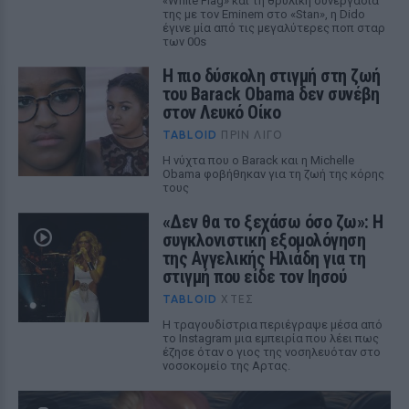
«White Flag» και τη θρυλική συνεργασία
της με τον Eminem στο «Stan», η Dido
έγινε μία από τις μεγαλύτερες ποπ σταρ
των 00s
Η πιο δύσκολη στιγμή στη ζωή
του Barack Obama δεν συνέβη
στον Λευκό Οίκο
TABLOID
ΠΡΙΝ ΛΊΓΟ
Η νύχτα που ο Barack και η Michelle
Obama φοβήθηκαν για τη ζωή της κόρης
τους
«Δεν θα το ξεχάσω όσο ζω»: Η
συγκλονιστική εξομολόγηση
της Αγγελικής Ηλιάδη για τη
στιγμή που είδε τον Ιησού
TABLOID
ΧΤΕΣ
Η τραγουδίστρια περιέγραψε μέσα από
το Instagram μια εμπειρία που λέει πως
έζησε όταν ο γιος της νοσηλευόταν στο
νοσοκομείο της Αρτας.