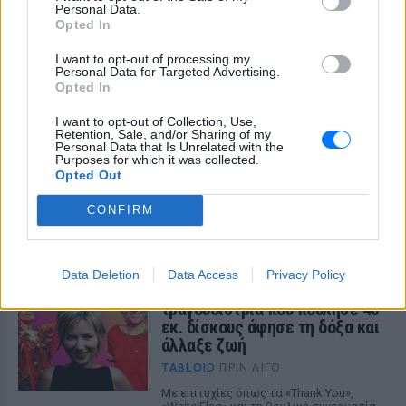
Personal Data.
Opted In
I want to opt-out of processing my
Personal Data for Targeted Advertising.
Opted In
I want to opt-out of Collection, Use,
Retention, Sale, and/or Sharing of my
Personal Data that Is Unrelated with the
Purposes for which it was collected.
Opted Out
ΔΕΙΤΕ ΕΠΙΣΗΣ
CONFIRM
ΣΤΗΝ ΙΔΙΑ ΚΑΤΗΓΟΡΙΑ
Data Deletion
Data Access
Privacy Policy
Πού εξαφανίστηκε η Dido; Η
τραγουδίστρια που πούλησε 40
εκ. δίσκους άφησε τη δόξα και
άλλαξε ζωή
TABLOID
ΠΡΙΝ ΛΊΓΟ
Με επιτυχίες όπως τα «Thank You»,