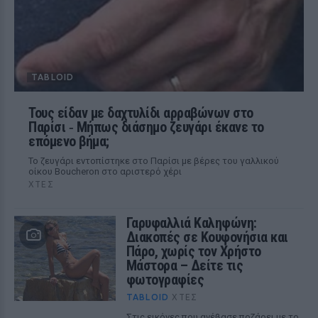
TABLOID
Τους είδαν με δαχτυλίδι αρραβώνων στο
Παρίσι ‑ Μήπως διάσημο ζευγάρι έκανε το
επόμενο βήμα;
Το ζευγάρι εντοπίστηκε στο Παρίσι με βέρες του γαλλικού
οίκου Boucheron στο αριστερό χέρι
ΧΤΕΣ
Γαρυφαλλιά Καληφώνη:
Διακοπές σε Κουφονήσια και
Πάρο, χωρίς τον Χρήστο
Μάστορα – Δείτε τις
φωτογραφίες
TABLOID
ΧΤΕΣ
Στις εικόνες που ανέβασε ποζάρει με το