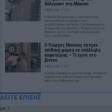
Χόλιγουντ στη Μύκονο
TABLOID
ΧΤΕΣ
Η Νικόλ Κίντμαν και η Ζόε Σαλντάνα
ακολούθησαν τα χνάρια των
μεγαλύτερων αστέρων του παγκόσμιου
σινεμά και της showbiz, διαλέγοντας τη
Μύκονο για τις φετινές καλοκαιρινές
τους αποδράσεις.
Ο Γιώργος Μανίκας έστησε
απίθανη φάρσα σε υπάλληλο
καφετέριας – Τι έγινε στο
βίντεο
TABLOID
ΧΤΕΣ
Συνεχή παράπονα για τον καφέ, στημένος
καβγάς και ενθουσιώδεις αντιδράσεις
από τους followers του
ΔΕΙΤΕ ΕΠΙΣΗΣ
par: 7