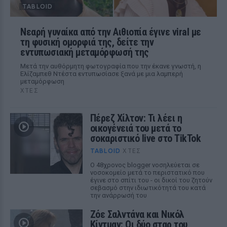
TABLOID
Νεαρή γυναίκα από την Αιθιοπία έγινε viral με
τη φυσική ομορφιά της, δείτε την
εντυπωσιακή μεταμόρφωσή της
Μετά την αυθόρμητη φωτογραφία που την έκανε γνωστή, η
Ελίζαμπεθ Ντέστα εντυπωσίασε ξανά με μια λαμπερή
μεταμόρφωση
ΧΤΕΣ
Πέρεζ Χίλτον: Τι λέει η
οικογένειά του μετά το
σοκαριστικό live στο TikTok
TABLOID
ΧΤΕΣ
Ο 48χρονος blogger νοσηλεύεται σε
νοσοκομείο μετά το περιστατικό που
έγινε στο σπίτι του - οι δικοί του ζητούν
σεβασμό στην ιδιωτικότητά του κατά
την ανάρρωσή του
Ζόε Σαλντάνα και Νικόλ
Κίντμαν: Οι δύο σταρ του