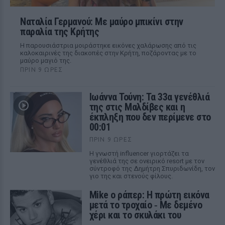
Ναταλία Γερμανού: Με μαύρο μπικίνι στην
παραλία της Κρήτης
Η παρουσιάστρια μοιράστηκε εικόνες χαλάρωσης από τις
καλοκαιρινές της διακοπές στην Κρήτη, ποζάροντας με το
μαύρο μαγιό της.
ΠΡΙΝ 9 ΏΡΕΣ
Ιωάννα Τούνη: Τα 33α γενέθλιά
της στις Μαλδίβες και η
έκπληξη που δεν περίμενε στο
00:01
ΠΡΙΝ 9 ΏΡΕΣ
Η γνωστή influencer γιορτάζει τα
γενέθλιά της σε ονειρικό resort με τον
σύντροφό της Δημήτρη Σπυριδωνίδη, τον
γιο της και στενούς φίλους.
Mike ο ράπερ: Η πρώτη εικόνα
μετά το τροχαίο ‑ Με δεμένο
χέρι και το σκυλάκι του