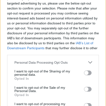
targeted advertising by us, please use the below opt-out
ευχηθεί για τα 30 χρόνια του ιταλικού Elle και
section to confirm your selection. Please note that after your
προκάλεσε πανικό στους πάνω από 1 εκατομμύριο
opt-out request is processed you may continue seeing
fans της στο Instagram.
interest-based ads based on personal information utilized by
us or personal information disclosed to third parties prior to
Η Μόνικα που αγαπά να επικοινωνεί με τους
your opt-out. You may separately opt-out of the further
disclosure of your personal information by third parties on the
διαδικτυακούς της φίλους φαίνεται πως έκανε για
IAB’s list of downstream participants. This information may
μια ακόμη φορά την ανατροπή και συγκέντρωσε
also be disclosed by us to third parties on the
IAB’s List of
πλήθος από σχόλια.
Downstream Participants
that may further disclose it to other
third parties.
[ΠΗΓΗ]
Personal Data Processing Opt Outs
I want to opt-out of the Sharing of my
ΔΙΑΦΗΜΙΣΗ
personal data.
Opted In
I want to opt-out of the Sale of my
Personal Data.
Opted In
I want to opt-out of processing my