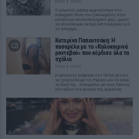
ΠΡΙΝ 9 ΏΡΕΣ
Ο γνωστός ράπερ εμφανίστηκε στο
Instagram Story του ξαπλωμένος στον
καναπέ με ακινητοποιημένο χέρι, χωρίς
να αποκαλύψει ακόμη λεπτομέρειες για
το ατύχημα.
Κατερίνα Παπουτσάκη: Η
πασαρέλα με το «Καλοκαιρινά
ραντεβού» που κέρδισε όλα τα
σχόλια
ΠΡΙΝ 9 ΏΡΕΣ
Η ηθοποιός ανέβασε στο TikTok βίντεο
να τραγουδά με τον Papazo και να κάνει
τη δική της... πασαρέλα, με τους fans να
εστιάζουν στη φυσική της εμφάνιση.