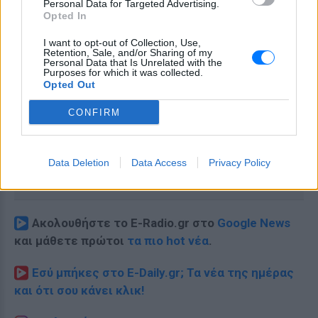
Personal Data for Targeted Advertising.
Opted In
I want to opt-out of Collection, Use,
Retention, Sale, and/or Sharing of my
Personal Data that Is Unrelated with the
Purposes for which it was collected.
Opted Out
CONFIRM
Data Deletion
Data Access
Privacy Policy
Ακολουθήστε το E-Radio.gr στο
Google News
και μάθετε πρώτοι
τα πιο hot νέα
.
Εσύ μπήκες στο E-Daily.gr; Τα νέα της ημέρας
και ότι σου κάνει κλικ!