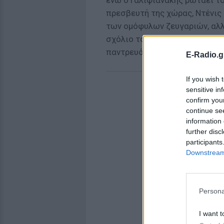
ενώ ο Γαλιφιανάκης ρωτάει τ
πρεσβευτή της χώρας, Ντένις Ρ
των ομόφυλων ζευγαριών, αλλά 
σχόλιο του Ομπάμα: «Νομίζεις
παντρευόταν ένα φυτό;».
E-Radio.g
If you wish 
sensitive in
confirm you
continue se
information 
further disc
participants
Downstream 
Persona
I want t