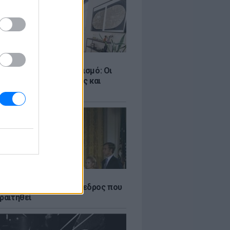
Σ
ροταξικό για τον τουρισμό: Οι
 σε Airbnb, επενδύσεις και
η
Α
δικός Αμερικανός πρόεδρος που
ραιτηθεί