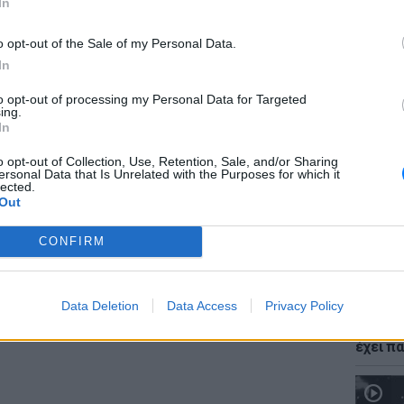
In
o opt-out of the Sale of my Personal Data.
In
to opt-out of processing my Personal Data for Targeted
ΕΙΔΗΣΕΙ
ing.
Νέο χω
In
αλλαγές
 δεν είχε άλλο σκοπό από την προβολή του
δόμησ
o opt-out of Collection, Use, Retention, Sale, and/or Sharing
ersonal Data that Is Unrelated with the Purposes for which it
μα, «Affordable Care Act».
lected.
Out
πτης συνομιλίας τους, αποκαλύφθηκε και ένα
 Ζακ Γαλιφιανάκης, για το σημείο όπου
CONFIRM
ατα της εκπομπής του.
Data Deletion
Data Access
Privacy Policy
ΘΕΜΑΤ
Ο μονα
έχει πα