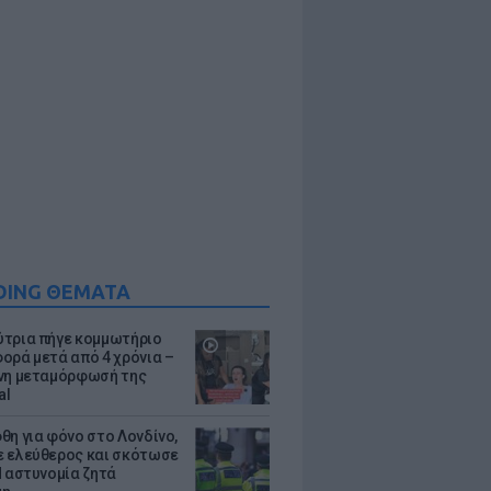
DING ΘΕΜΑΤΑ
τρια πήγε κομμωτήριο
ορά μετά από 4 χρόνια –
νη μεταμόρφωσή της
al
θη για φόνο στο Λονδίνο,
 ελεύθερος και σκότωσε
Η αστυνομία ζητά