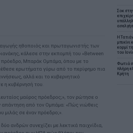
Σοκ στη
επιχείρ
υπάλληλ
ασελγήσ
Η Τατιά
μπικίνι
αταγωγής ηθοποιός και πρωταγωνιστής των
κορμί τ
του Ιονί
φιανάκης, κάλεσε στην εκπομπή του «Between
ό πρόεδρο, Μπαράκ Ομπάμα, όπου με το
Φωτιά σ
 έθεσε ερωτήματα γύρω από το περίφημο πια
πλήρη ε
Κρήτη
ννήσεως, αλλά και το κυβερνητικό
ε η κυβέρνησή του.
λευταίος μαύρος πρόεδρος;», τον ρώτησε ο
ην απάντηση από τον Ομπάμα: «Πώς νιώθεις
υ μιλάς σε έναν πρόεδρο;».
δύο ανδρών συνεχίζει με λεκτικά παιχνίδια,