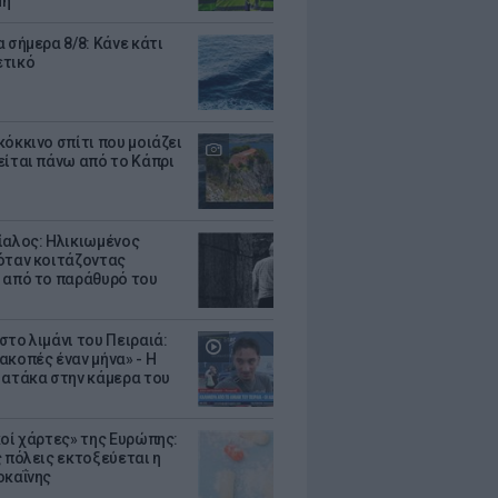
μη
 σήμερα 8/8: Κάνε κάτι
ετικό
κόκκινο σπίτι που μοιάζει
είται πάνω από το Κάπρι
ίαλος: Ηλικιωμένος
όταν κοιτάζοντας
 από το παράθυρό του
στο λιμάνι του Πειραιά:
ακοπές έναν μήνα» - Η
 ατάκα στην κάμερα του
κοί χάρτες» της Ευρώπης:
ς πόλεις εκτοξεύεται η
οκαΐνης