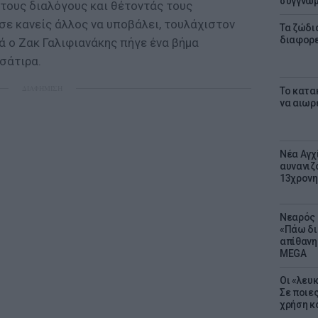
συγγνώ
τους διαλόγους και θέτοντάς τους
σε κανείς άλλος να υποβάλει, τουλάχιστον
Τα ζώδια
διαφορ
ά ο Ζακ Γαλιφιανάκης πήγε ένα βήμα
σάτιρα.
ΔΙΑΦΗΜΙΣΗ
Το κατα
να αιωρ
Νέα Αγχ
αυνανιζ
13χρονη
Νεαρός 
«Πάω δι
απίθανη
MEGA
Οι «λευ
Σε ποιε
χρήση κ