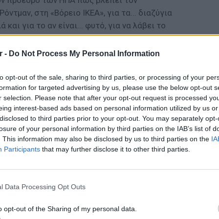
ον πρόεδρο των ΗΠΑ πώς βλέπει τον
όντμαν, στη «Βόρειο ΙΚΕΑ», για τα... διαζύγια
και για το αν είναι... φυτό, για να λάβει το
 ότι μία γυναίκα όπως η Μισέλ θα
r -
Do Not Process My Personal Information
ΔΙΑΦΗΜΙΣΗ
to opt-out of the sale, sharing to third parties, or processing of your per
formation for targeted advertising by us, please use the below opt-out s
r selection. Please note that after your opt-out request is processed y
eing interest-based ads based on personal information utilized by us or
disclosed to third parties prior to your opt-out. You may separately opt-
losure of your personal information by third parties on the IAB’s list of
. This information may also be disclosed by us to third parties on the
IA
Participants
that may further disclose it to other third parties.
ΕΙΔΗΣΕΙ
Σούπερ
σε πάν
l Data Processing Opt Outs
ξεκινο
o opt-out of the Sharing of my personal data.