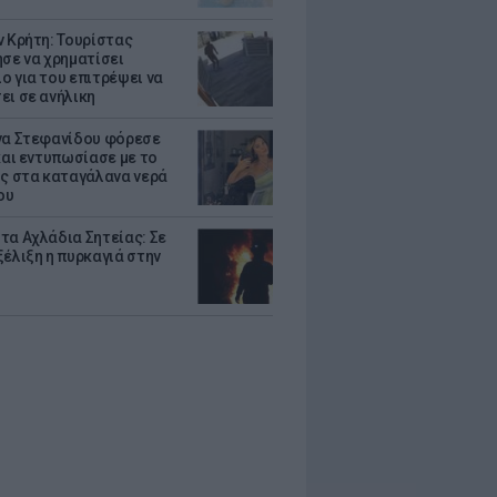
ν Κρήτη: Τουρίστας
ησε να χρηματίσει
ο για του επιτρέψει να
ει σε ανήλικη
να Στεφανίδου φόρεσε
 και εντυπωσίασε με το
ης στα καταγάλανα νερά
ου
τα Αχλάδια Σητείας: Σε
ξέλιξη η πυρκαγιά στην