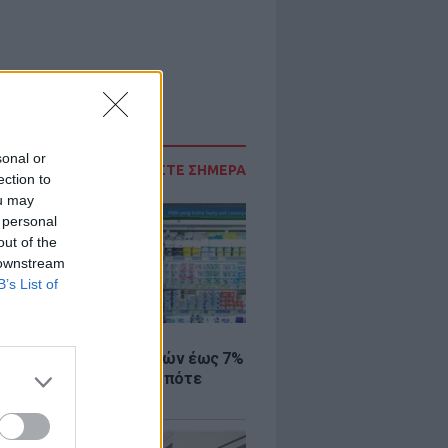
sonal or
ΔΙΑΒΑΣΤΕ ΣΗΜΕΡΑ
ection to
ou may
 personal
out of the
 downstream
B’s List of
Σ
 μάρκετ: Μειώσεις τιμών έως 7%
ω από 1.000 προϊόντα, πότε
ύν