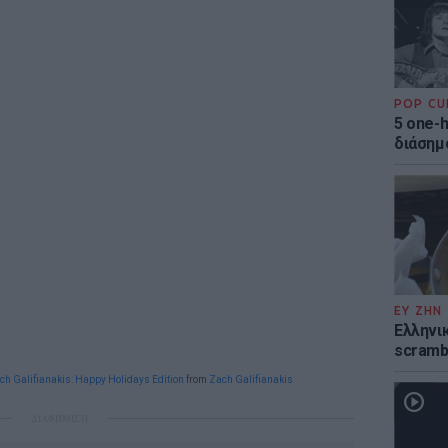
POP CU
5 one-h
διάσημ
ΕΥ ΖΗΝ
Ελληνικ
scramb
ch Galifianakis: Happy Holidays Edition
from
Zach Galifianakis
ΔΙΑΦΗΜΙΣΗ