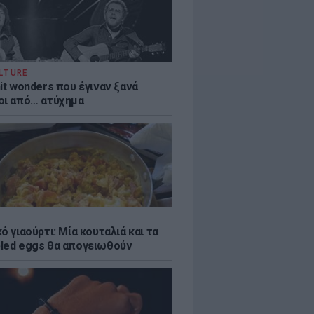
LTURE
it wonders που έγιναν ξανά
οι από… ατύχημα
ό γιαούρτι: Μία κουταλιά και τα
led eggs θα απογειωθούν