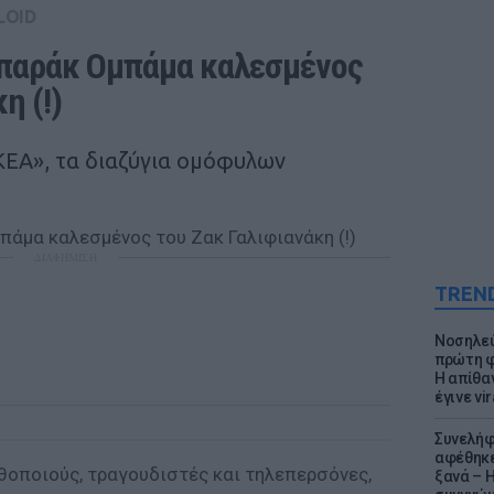
LOID
παράκ Ομπάμα καλεσμένος 
 (!) 
ΙΚΕΑ», τα διαζύγια ομόφυλων
ΔΙΑΦΗΜΙΣΗ
TREN
Νοσηλεύ
πρώτη φ
Η απίθα
έγινε vir
Συνελήφ
αφέθηκε
θοποιούς, τραγουδιστές και τηλεπερσόνες,
ξανά – 