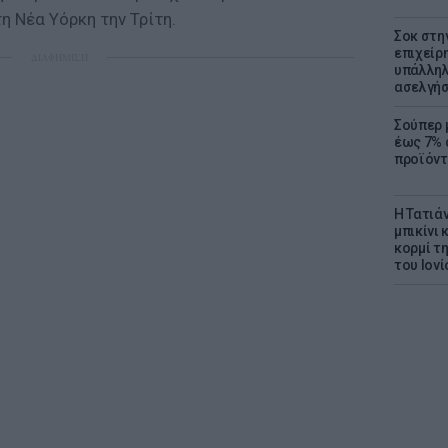
 Νέα Υόρκη την Τρίτη.
Σοκ στη
επιχείρ
ΔΙΑΦΗΜΙΣΗ
υπάλληλ
ασελγήσ
Σούπερ 
έως 7% 
προϊόντ
Η Τατιά
μπικίνι
κορμί τ
του Ιονί