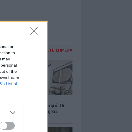
sonal or
ΔΙΑΒΑΣΤΕ ΣΗΜΕΡΑ
ection to
ou may
 personal
out of the
 downstream
B’s List of
Σ
ροταξικό για τον τουρισμό: Οι
 σε Airbnb, επενδύσεις και
η