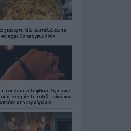
ό γιαούρτι: Μία κουταλιά και τα
led eggs θα απογειωθούν
Α
πο τους αποκαλύφθηκε λίγο πριν
από το νησί - Το ταξίδι τελείωσε
ροπέδες στο αεροδρόμιο