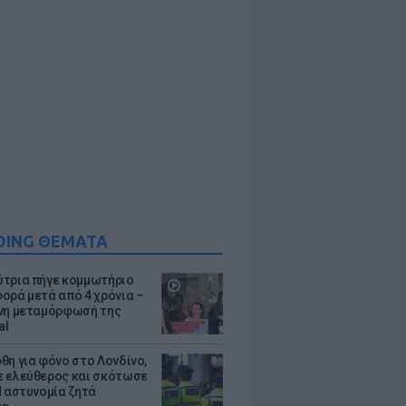
DING ΘΕΜΑΤΑ
τρια πήγε κομμωτήριο
ορά μετά από 4 χρόνια –
νη μεταμόρφωσή της
al
θη για φόνο στο Λονδίνο,
 ελεύθερος και σκότωσε
Η αστυνομία ζητά