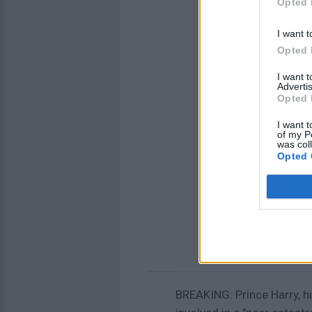
Opted 
I want t
Opted 
I want 
Advertis
Opted 
I want t
of my P
was col
Opted 
BREAKING: Prince Harry, 