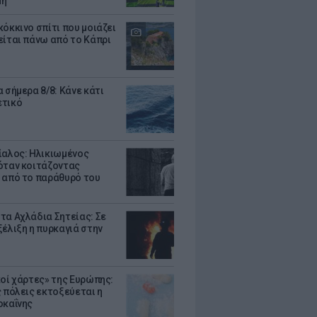
μη
κόκκινο σπίτι που μοιάζει
είται πάνω από το Κάπρι
 σήμερα 8/8: Κάνε κάτι
ετικό
ίαλος: Ηλικιωμένος
όταν κοιτάζοντας
 από το παράθυρό του
τα Αχλάδια Σητείας: Σε
ξέλιξη η πυρκαγιά στην
κοί χάρτες» της Ευρώπης:
ς πόλεις εκτοξεύεται η
οκαΐνης