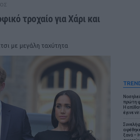
ΟΣ
ικό τροχαίο για Χάρι και 
τσι με μεγάλη ταχύτητα
TREN
Νοσηλεύ
πρώτη φ
Η απίθα
έγινε vir
Συνελήφ
αφέθηκε
ξανά – 