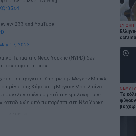
rophic" car chase involving
HXQr05s4
reeview 233 and YouTube
ΕΥ ΖΗΝ
Ελληνικ
rD
scramb
May 17, 2023
ομικό Τμήμα της Νέας Υόρκης (NYPD) δεν
η του περιστατικού.
χαίο του πρίγκιπα Χάρι με την Μέγκαν Μαρκλ
ο πρίγκιπας Χάρι και η Μέγκαν Μαρκλ είναι
ΘΕΜΑΤ
Το κόλ
αι συγκλονισμένοι» μετά την εμπλοκή τους
φύγουν 
» καταδίωξη από παπαράτσι στη Νέα Υόρκη.
με χει
ΔΙΑΦΗΜΙΣΗ