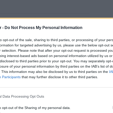
 που διήρκεσε πάνω από δύο ώρες, είχε ως
r -
Do Not Process My Personal Information
λίγον συγκρούσεις με άλλους οδηγούς στην
τυνομικούς του NYPD (New York Police
to opt-out of the sale, sharing to third parties, or processing of your per
πρόσωπος, σύμφωνα με το Sky News.
formation for targeted advertising by us, please use the below opt-out s
r selection. Please note that after your opt-out request is processed y
όσωπο συνοδεύεται από ένα επίπεδο
eing interest-based ads based on personal information utilized by us or
αυτό δεν θα πρέπει ποτέ να γίνεται εις βάρος
disclosed to third parties prior to your opt-out. You may separately opt-
λωσε ο εκπρόσωπος.
losure of your personal information by third parties on the IAB’s list of
. This information may also be disclosed by us to third parties on the
IA
ν, δεδομένων των τρόπων με τους οποίους
Participants
that may further disclose it to other third parties.
 άκρως παρεμβατική πρακτική που είναι
ΕΙΔΗΣΕΙ
πλεκόμενους».
Νέο χω
αλλαγές
l Data Processing Opt Outs
ΔΙΑΦΗΜΙΣΗ
δόμησ
o opt-out of the Sharing of my personal data.