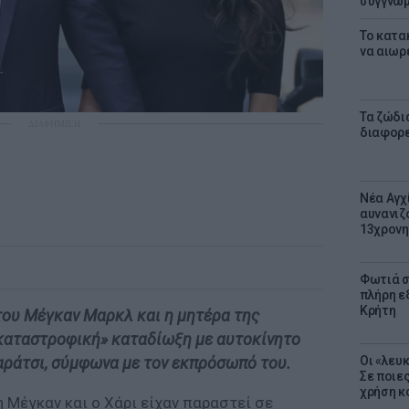
συγγνώ
Το κατα
να αιωρ
Τα ζώδια
ΔΙΑΦΗΜΙΣΗ
διαφορ
Νέα Αγχ
αυνανιζ
13χρονη
Φωτιά σ
πλήρη ε
Κρήτη
 του Μέγκαν Μαρκλ και η μητέρα της
 καταστροφική» καταδίωξη με αυτοκίνητο
Οι «λευ
ράτσι, σύμφωνα με τον εκπρόσωπό του.
Σε ποιε
χρήση κ
 Μέγκαν και ο Χάρι είχαν παραστεί σε