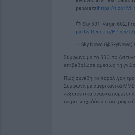
involved in a "near catast
paparazzi
https://t.co/IV
📺 Sky 501, Virgin 602, F
pic.twitter.com/HPeiccTZ
— Sky News (@SkyNews)
Σύμφωνα με το BBC, το Αστυν
επιβεβαίωσε αμέσως τη γνώσ
Πώς συνέβη το παρολίγον τρο
Σύμφωνα με αμερικανικά ΜΜΕ, 
«εξαιρετικά αναστατωμένοι κ
σε μια «σχεδόν καταστροφική