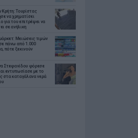
ν Κρήτη: Τουρίστας
ησε να χρηματίσει
ο για του επιτρέψει να
ει σε ανήλικη
μάρκετ: Μειώσεις τιμών
σε πάνω από 1.000
α, πότε ξεκινούν
να Στεφανίδου φόρεσε
 και εντυπωσίασε με το
ης στα καταγάλανα νερά
ου