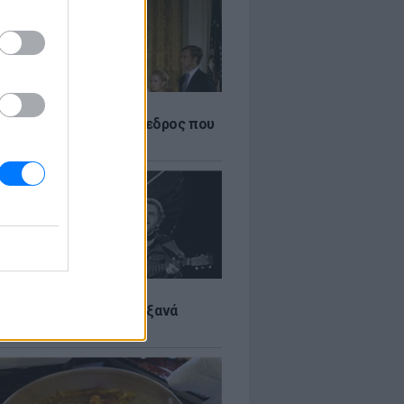
Α
δικός Αμερικανός πρόεδρος που
ραιτηθεί
LTURE
it wonders που έγιναν ξανά
οι από… ατύχημα