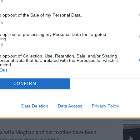
In
o opt-out of the Sale of my Personal Data.
In
to opt-out of processing my Personal Data for Targeted
ΘΕΜΑΤ
ing.
Ο μονα
In
έχει πα
o opt-out of Collection, Use, Retention, Sale, and/or Sharing
ersonal Data that Is Unrelated with the Purposes for which it
lected.
Out
CONFIRM
POP CU
Data Deletion
Data Access
Privacy Policy
5 one-h
διάσημ
his wife Meghan and her mother have been