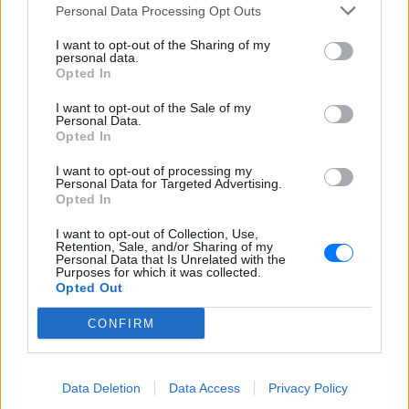
Personal Data Processing Opt Outs
I want to opt-out of the Sharing of my
personal data.
Opted In
I want to opt-out of the Sale of my
Personal Data.
Opted In
I want to opt-out of processing my
Personal Data for Targeted Advertising.
Opted In
I want to opt-out of Collection, Use,
Retention, Sale, and/or Sharing of my
Personal Data that Is Unrelated with the
Purposes for which it was collected.
Opted Out
Ακολουθήστε το E-Radio.gr στο
Google News
και μάθετε πρώτοι
τα πιο hot νέα
.
CONFIRM
Διαβάστε περισσότερα θέματα για
Μόδα
,
Ομορφιά
,
Σχέσεις
και φυσικά
Celebrities
στο νέο
Data Deletion
Data Access
Privacy Policy