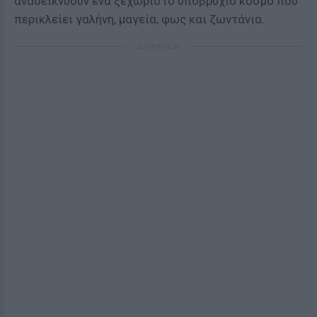
αναδεικνύουν ένα ξεχωριστό υποβρύχιο κόσμο που
περικλείει γαλήνη, μαγεία, φως και ζωντάνια.
ΔΙΑΦΗΜΙΣΗ