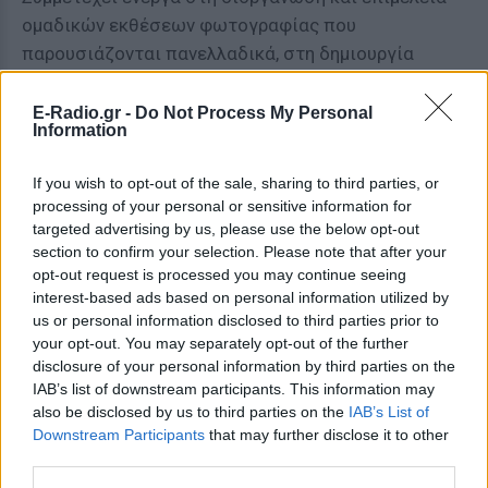
ομαδικών εκθέσεων φωτογραφίας που
παρουσιάζονται πανελλαδικά, στη δημιουργία
ξεχωριστών φωτογραφικών εμπειριών όπως
σεμινάρια φωτογραφίας, ταξιδιωτικά
E-Radio.gr -
Do Not Process My Personal
Information
φωτογραφικά projects, φωτογραφικά λευκώματα,
ενώ έχει συνεργαστεί με δήμους και σημαντικούς
If you wish to opt-out of the sale, sharing to third parties, or
φορείς του πολιτισμού όπως μουσεία, θέατρα και
processing of your personal or sensitive information for
καλλιτεχνικά φεστιβάλ, προσφέροντας δυναμικά
targeted advertising by us, please use the below opt-out
τις υπηρεσίες της στο χώρο της τέχνης. Η έκθεση
section to confirm your selection. Please note that after your
opt-out request is processed you may continue seeing
“PIRAEUS AQUATIC” είναι η δεύτερη ατομική της
interest-based ads based on personal information utilized by
έκθεση.
us or personal information disclosed to third parties prior to
your opt-out. You may separately opt-out of the further
ΔΙΑΦΗΜΙΣΗ
disclosure of your personal information by third parties on the
IAB’s list of downstream participants. This information may
also be disclosed by us to third parties on the
IAB’s List of
Downstream Participants
that may further disclose it to other
third parties.