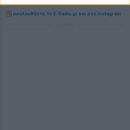
Pink.gr
!
Ακολουθήστε το E-Radio.gr και στο Instagram
ΔΙΑΦΗΜΙΣΗ