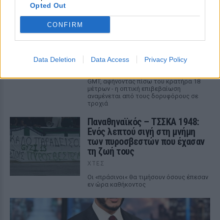
παράνομοι μετανάστες διέφυγαν πίσω
Opted Out
Πύραυλος προσέκρουσε στη
CONFIRM
Σελήνη: Τι κρύβει η «σιγή
ιχθύος» από NASA και SpaceX;
ΧΤΕΣ
Data Deletion
Data Access
Privacy Policy
Ο δεύτερος βαθμός του πυραύλου Falcon
9 προσέκρουσε στη Σελήνη στις 6:35
GMT, αφήνοντας πίσω του κρατήρα 18
μέτρων - η οπτική επιβεβαίωση
αναμένεται από τους δορυφόρους σε
τροχιά
Παναθηναϊκός – ΤΣΣΚΑ 1948:
Ενός λεπτού σιγή στη μνήμη
των πυροσβεστών που έχασαν
τη ζωή τους
ΧΤΕΣ
Οι «πράσινοι« θα τιμήσουν όσους έπεσαν
εν ώρα καθήκοντος