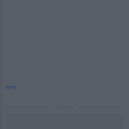
[ΠΗΓΗ]
ΔΙΑΦΗΜΙΣΗ