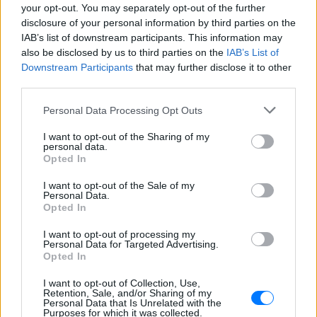
your opt-out. You may separately opt-out of the further
disclosure of your personal information by third parties on the
IAB’s list of downstream participants. This information may
also be disclosed by us to third parties on the
IAB’s List of
Downstream Participants
that may further disclose it to other
third parties.
ΔΕΙΤΕ ΕΠΙΣΗΣ
Personal Data Processing Opt Outs
I want to opt-out of the Sharing of my
ΣΤΗΝ ΙΔΙΑ ΚΑΤΗΓΟΡΙΑ
personal data.
Opted In
Εντοπίστηκε σήραγγα 40
I want to opt-out of the Sale of my
μέτρων στη Λιθουανία για τη
Personal Data.
διέλευση παράνομων
Opted In
μεταναστών από τη
Λευκορωσία
I want to opt-out of processing my
Personal Data for Targeted Advertising.
ΧΤΕΣ
Opted In
Λιθουανοί συνοριοφύλακες δέχθηκαν
επίθεση σε μία περίπτωση από ομάδα
I want to opt-out of Collection, Use,
μεταναστών που αντιστέκονταν στη
Retention, Sale, and/or Sharing of my
σύλληψή τους, οι αξιωματικοί
Personal Data that Is Unrelated with the
αναγκάστηκαν να υποχωρήσουν και οι
Purposes for which it was collected.