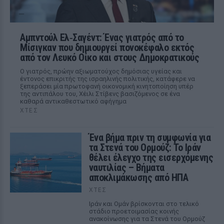
Αμπντούλ Ελ‑Σαγέντ: Ένας γιατρός από το
Μίσιγκαν που δημιουργεί πονοκέφαλο εκτός
από τον Λευκό Οίκο και στους Δημοκρατικούς
Ο γιατρός, πρώην αξιωματούχος δημόσιας υγείας και
έντονος επικριτής της ισραηλινής πολιτικής, κατάφερε να
ξεπεράσει μία πρωτοφανή οικονομική κινητοποίηση υπέρ
της αντιπάλου του, Χέιλι Στίβενς βασιζόμενος σε ένα
καθαρά αντικαθεστωτικό αφήγημα
ΧΤΕΣ
Ένα βήμα πριν τη συμφωνία για
τα Στενά του Ορμούζ: Το Ιράν
θέλει έλεγχο της εισερχόμενης
ναυτιλίας – Βήματα
αποκλιμάκωσης από ΗΠΑ
ΧΤΕΣ
Ιράν και Ομάν βρίσκονται στο τελικό
στάδιο προετοιμασίας κοινής
ανακοίνωσης για τα Στενά του Ορμούζ