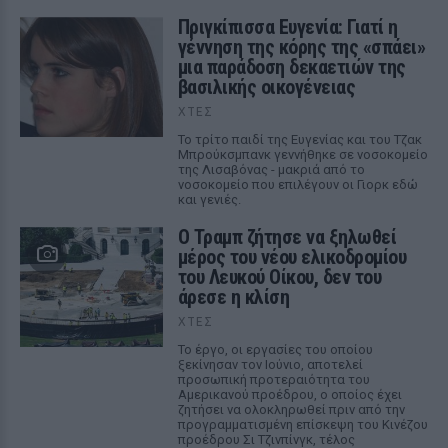
Πριγκίπισσα Ευγενία: Γιατί η
γέννηση της κόρης της «σπάει»
μια παράδοση δεκαετιών της
βασιλικής οικογένειας
ΧΤΕΣ
Το τρίτο παιδί της Ευγενίας και του Τζακ
Μπρούκσμπανκ γεννήθηκε σε νοσοκομείο
της Λισαβόνας - μακριά από το
νοσοκομείο που επιλέγουν οι Γιορκ εδώ
και γενιές.
Ο Τραμπ ζήτησε να ξηλωθεί
μέρος του νέου ελικοδρομίου
του Λευκού Οίκου, δεν του
άρεσε η κλίση
ΧΤΕΣ
Το έργο, οι εργασίες του οποίου
ξεκίνησαν τον Ιούνιο, αποτελεί
προσωπική προτεραιότητα του
Αμερικανού προέδρου, ο οποίος έχει
ζητήσει να ολοκληρωθεί πριν από την
προγραμματισμένη επίσκεψη του Κινέζου
προέδρου Σι Τζινπίνγκ, τέλος