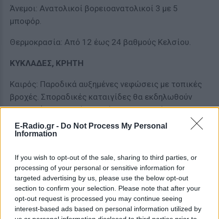
Άνεμοι: Ανατολικοί βορειοανατολικοί 3 με 5
μποφόρ.
Θερμοκρασία: Από 12 έως 24 βαθμούς Κελσίου.
ΚΥΚΛΑΔΕΣ, ΚΡΗΤΗ
Καιρός: Παροδικά αυξημένες νεφώσεις με τοπικές
βροχές. Σποραδικές καταιγίδες θα εκδηλωθούν
στην Κρήτη και από το απόγευμα πιθανώς
μεμονωμένες και στις Κυκλάδες.
E-Radio.gr -
Do Not Process My Personal
Information
Άνεμοι: Από βόρειες και βαθμιαία από ανατολικές
διευθύνσεις 3 με 5 μποφόρ.
If you wish to opt-out of the sale, sharing to third parties, or
processing of your personal or sensitive information for
Θερμοκρασία: Από 14 έως 24 βαθμούς Κελσίου.
targeted advertising by us, please use the below opt-out
section to confirm your selection. Please note that after your
ΝΗΣΙΑ ΑΝΑΤΟΛΙΚΟΥ ΑΙΓΑΙΟΥ – ΔΩΔΕΚΑΝΗΣΑ
opt-out request is processed you may continue seeing
interest-based ads based on personal information utilized by
us or personal information disclosed to third parties prior to