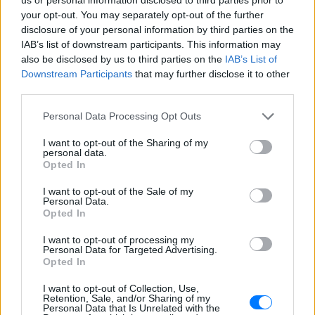
Καιρός: Παροδικές νεφώσεις με τοπικές βροχές
your opt-out. You may separately opt-out of the further
κυρίως στα Δωδεκάνησα όπου πιθανώς να
disclosure of your personal information by third parties on the
εκδηλωθούν και μεμονωμένες καταιγίδες από το
IAB’s list of downstream participants. This information may
απόγευμα.
also be disclosed by us to third parties on the
IAB’s List of
Downstream Participants
that may further disclose it to other
Άνεμοι: Στα βόρεια από βόρειες διευθύνσεις 3 με 5
third parties.
μποφόρ και στα νότια αρχικά από δυτικές και
Personal Data Processing Opt Outs
βαθμιαία από ανατολικές διευθύνσεις με την ίδια
ένταση.
I want to opt-out of the Sharing of my
personal data.
Opted In
Θερμοκρασία: Από 14 έως 24 βαθμούς Κελσίου.
I want to opt-out of the Sale of my
ΕΥΒΟΙΑ
Personal Data.
Opted In
Καιρός: Παροδικά αυξημένες νεφώσεις με τοπικές
I want to opt-out of processing my
βροχές.
Personal Data for Targeted Advertising.
Opted In
Άνεμοι: Βόρειοι βορειοανατολικοί 3 με 4 και στα
I want to opt-out of Collection, Use,
νότια πρόσκαιρα τοπικά 5 μποφόρ.
Retention, Sale, and/or Sharing of my
Personal Data that Is Unrelated with the