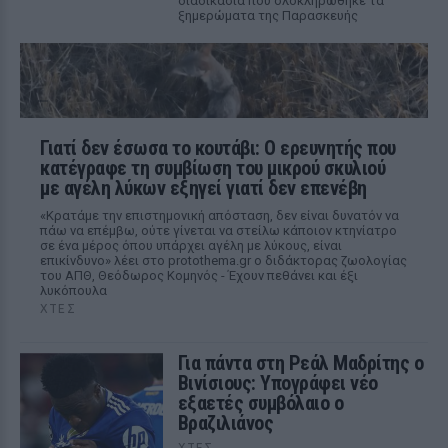
διαδικασία που ολοκληρώθηκε τα
ξημερώματα της Παρασκευής
Γιατί δεν έσωσα το κουτάβι: Ο ερευνητής που
κατέγραφε τη συμβίωση του μικρού σκυλιού
με αγέλη λύκων εξηγεί γιατί δεν επενέβη
«Κρατάμε την επιστημονική απόσταση, δεν είναι δυνατόν να
πάω να επέμβω, ούτε γίνεται να στείλω κάποιον κτηνίατρο
σε ένα μέρος όπου υπάρχει αγέλη με λύκους, είναι
επικίνδυνο» λέει στο protothema.gr ο διδάκτορας ζωολογίας
του ΑΠΘ, Θεόδωρος Κομηνός - Έχουν πεθάνει και έξι
λυκόπουλα
ΧΤΕΣ
Για πάντα στη Ρεάλ Μαδρίτης ο
Βινίσιους: Υπογράφει νέο
εξαετές συμβόλαιο ο
Βραζιλιάνος
ΧΤΕΣ