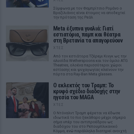
Σύμφωνα με τον Φαμπρίτσιο Ρομάνο ο
Βραζιλιάνος είναι έτοιμος να αποδεχτεί
την πρόταση της Ρεάλ
Meta έξυπνα γυαλιά: Γιατί
εστιατόρια, παμπ και θέατρα
στη Βρετανία τα απαγορεύουν
ΧΤΕΣ
Από τον εστιάτορα Τζέρεμι Κινγκ ως την
αλυσίδα Wetherspoons και τον όμιλο ATG
Theatres, ολοένα περισσότεροι χώροι
εστίασης και ψυχαγωγίας κλείνουν την
πόρτα στα Ray-Ban Meta glasses.
Ο εκλεκτός του Τραμπ: Το
κρυφό σχέδιο διαδοχής στην
ηγεσία του MAGA
ΧΤΕΣ
Ο Ντόναλντ Τραμπ φέρεται να έδωσε
ιδιωτικά το πιο ξεκάθαρο μέχρι σήμερα
σήμα υπέρ του αντιπροέδρου ως
διαδόχου του στο Ρεπουμπλικανικό
Κόμμα, ενώ παράλληλα διατηρεί ανοιχτή