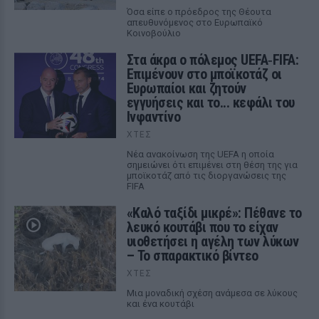
Όσα είπε ο πρόεδρος της Θέουτα
απευθυνόμενος στο Ευρωπαϊκό
Κοινοβούλιο
Στα άκρα ο πόλεμος UEFA‑FIFA:
Επιμένουν στο μποϊκοτάζ οι
Ευρωπαίοι και ζητούν
εγγυήσεις και το... κεφάλι του
Ινφαντίνο
ΧΤΕΣ
Νέα ανακοίνωση της UEFA η οποία
σημειώνει ότι επιμένει στη θέση της για
μποϊκοτάζ από τις διοργανώσεις της
FIFA
«Καλό ταξίδι μικρέ»: Πέθανε το
λευκό κουτάβι που το είχαν
υιοθετήσει η αγέλη των λύκων
– Το σπαρακτικό βίντεο
ΧΤΕΣ
Μια μοναδική σχέση ανάμεσα σε λύκους
και ένα κουτάβι