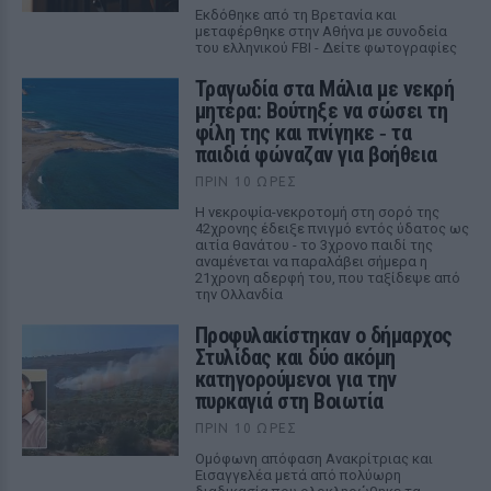
Εκδόθηκε από τη Βρετανία και
μεταφέρθηκε στην Αθήνα με συνοδεία
του ελληνικού FBI - Δείτε φωτογραφίες
Τραγωδία στα Μάλια με νεκρή
μητέρα: Βούτηξε να σώσει τη
φίλη της και πνίγηκε ‑ τα
παιδιά φώναζαν για βοήθεια
ΠΡΙΝ 10 ΏΡΕΣ
Η νεκροψία-νεκροτομή στη σορό της
42χρονης έδειξε πνιγμό εντός ύδατος ως
αιτία θανάτου - το 3χρονο παιδί της
αναμένεται να παραλάβει σήμερα η
21χρονη αδερφή του, που ταξίδεψε από
την Ολλανδία
Προφυλακίστηκαν ο δήμαρχος
Στυλίδας και δύο ακόμη
κατηγορούμενοι για την
πυρκαγιά στη Βοιωτία
ΠΡΙΝ 10 ΏΡΕΣ
Ομόφωνη απόφαση Ανακρίτριας και
Εισαγγελέα μετά από πολύωρη