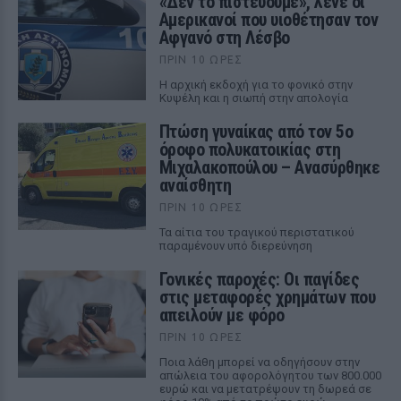
«Δεν το πιστεύουμε», λένε οι
Αμερικανοί που υιοθέτησαν τον
Αφγανό στη Λέσβο
ΠΡΙΝ 10 ΏΡΕΣ
Η αρχική εκδοχή για το φονικό στην
Κυψέλη και η σιωπή στην απολογία
Πτώση γυναίκας από τον 5ο
όροφο πολυκατοικίας στη
Μιχαλακοπούλου – Ανασύρθηκε
αναίσθητη
ΠΡΙΝ 10 ΏΡΕΣ
Τα αίτια του τραγικού περιστατικού
παραμένουν υπό διερεύνηση
Γονικές παροχές: Οι παγίδες
στις μεταφορές χρημάτων που
απειλούν με φόρο
ΠΡΙΝ 10 ΏΡΕΣ
Ποια λάθη μπορεί να οδηγήσουν στην
απώλεια του αφορολόγητου των 800.000
ευρώ και να μετατρέψουν τη δωρεά σε