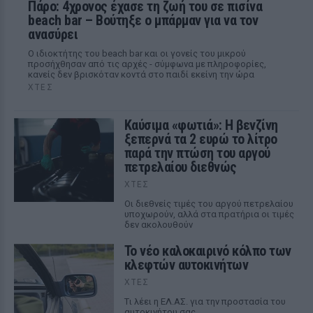
Πάρο: 4χρονος έχασε τη ζωή του σε πισίνα
beach bar – Βούτηξε ο μπάρμαν για να τον
ανασύρει
Ο ιδιοκτήτης του beach bar και οι γονείς του μικρού
προσήχθησαν από τις αρχές - σύμφωνα με πληροφορίες,
κανείς δεν βρισκόταν κοντά στο παιδί εκείνη την ώρα
ΧΤΕΣ
Καύσιμα «φωτιά»: Η βενζίνη
ξεπερνά τα 2 ευρώ το λίτρο
παρά την πτώση του αργού
πετρελαίου διεθνώς
ΧΤΕΣ
Οι διεθνείς τιμές του αργού πετρελαίου
υποχωρούν, αλλά στα πρατήρια οι τιμές
δεν ακολουθούν
Το νέο καλοκαιρινό κόλπο των
κλεφτών αυτοκινήτων
ΧΤΕΣ
Tι λέει η ΕΛ.ΑΣ. για την προστασία του
αυτοκινήτου σας