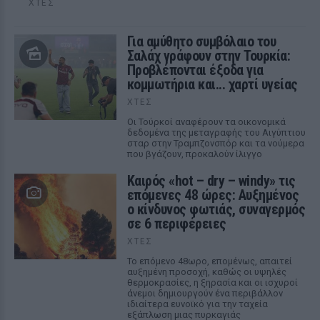
ΧΤΕΣ
Για αμύθητο συμβόλαιο του
Σαλάχ γράφουν στην Τουρκία:
Προβλέπονται έξοδα για
κομμωτήρια και... χαρτί υγείας
ΧΤΕΣ
Οι Τούρκοί αναφέρουν τα οικονομικά
δεδομένα της μεταγραφής του Αιγύπτιου
σταρ στην Τραμπζονσπόρ και τα νούμερα
που βγάζουν, προκαλούν ίλιγγο
Καιρός «hot – dry – windy» τις
επόμενες 48 ώρες: Αυξημένος
ο κίνδυνος φωτιάς, συναγερμός
σε 6 περιφέρειες
ΧΤΕΣ
Το επόμενο 48ωρο, επομένως, απαιτεί
αυξημένη προσοχή, καθώς οι υψηλές
θερμοκρασίες, η ξηρασία και οι ισχυροί
άνεμοι δημιουργούν ένα περιβάλλον
ιδιαίτερα ευνοϊκό για την ταχεία
εξάπλωση μιας πυρκαγιάς