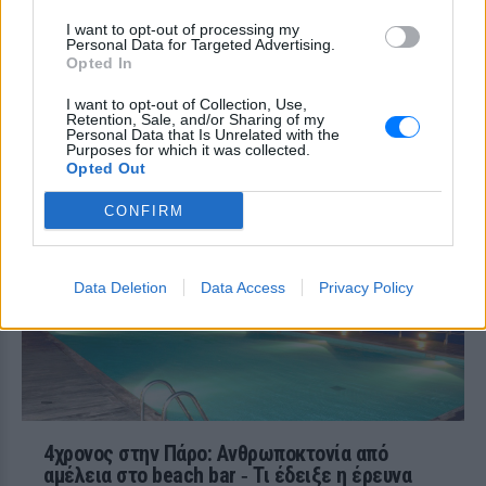
πιλοτήριο - 199 επιβάτες εγκατέλειψαν
το Boeing 757 στον τροχόδρομο.
I want to opt-out of processing my
Personal Data for Targeted Advertising.
Τουρισμός για Όλους
Opted In
2026‑2027: Ποια ΑΦΜ
υποβάλλουν αιτήσεις σήμερα
I want to opt-out of Collection, Use,
Retention, Sale, and/or Sharing of my
(9/8) – Όλα όσα πρέπει να
Personal Data that Is Unrelated with the
ξέρετε
Purposes for which it was collected.
Opted Out
ΠΡΙΝ 10 ΏΡΕΣ
Η προθεσμία υποβολής αιτήσεων λήγει
CONFIRM
στις 21 Αυγούστου 2026, με επιδότηση
έως 600 ευρώ ανάλογα με την κατηγορία
δικαιούχου και την περίοδο διαμονής.
Data Deletion
Data Access
Privacy Policy
4χρονος στην Πάρο: Ανθρωποκτονία από
αμέλεια στο beach bar ‑ Τι έδειξε η έρευνα