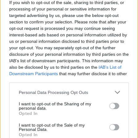
If you wish to opt-out of the sale, sharing to third parties, or
processing of your personal or sensitive information for
ΣΤΗΝ ΙΔΙΑ ΚΑΤΗΓΟΡΙΑ
targeted advertising by us, please use the below opt-out
section to confirm your selection. Please note that after your
Πάρος: Κλειστό το beach bar
opt-out request is processed you may continue seeing
όπου πνίγηκε ο 4χρονος –
interest-based ads based on personal information utilized by
Δικογραφία για ανθρωποκτονία
us or personal information disclosed to third parties prior to
από αμέλεια
your opt-out. You may separately opt-out of the further
ΠΡΙΝ 10 ΏΡΕΣ
disclosure of your personal information by third parties on the
IAB’s list of downstream participants. This information may
Ο ιδιοκτήτης της επιχείρησης κρατείται
και αναμένεται να οδηγηθεί στον
also be disclosed by us to third parties on the
IAB’s List of
εισαγγελέα, ενώ οι γονείς του παιδιού
Downstream Participants
that may further disclose it to other
αφέθηκαν ελεύθεροι μετά τη
σχηματισθείσα δικογραφία.
third parties.
Πανικός στο αεροδρόμιο της
Personal Data Processing Opt Outs
Ατλάντα: Εκκενώθηκε
αεροσκάφος με τσουλήθρες
I want to opt-out of the Sharing of my
personal data.
έκτακτης ανάγκης
Opted In
ΠΡΙΝ 10 ΏΡΕΣ
I want to opt-out of the Sale of my
Πτήση με προορισμό το Ορλάντο
Personal Data.
επέστρεψε εκτάκτως στην Ατλάντα
Opted In
μετά από αναφορές για καπνό στο