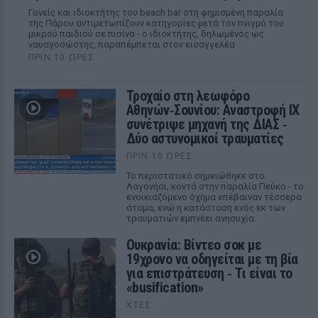
Γονείς και ιδιοκτήτης του beach bar στη φημισμένη παραλία
της Πάρου αντιμετωπίζουν κατηγορίες μετά τον πνιγμό του
μικρού παιδιού σε πισίνα - ο ιδιοκτήτης, δηλωμένος ως
ναυαγοσώστης, παραπέμπεται στον εισαγγελέα
ΠΡΙΝ 10 ΏΡΕΣ
Τροχαίο στη λεωφόρο
Αθηνών‑Σουνίου: Αναστροφή ΙΧ
συνέτριψε μηχανή της ΔΙΑΣ ‑
Δύο αστυνομικοί τραυματίες
ΠΡΙΝ 10 ΏΡΕΣ
Το περιστατικό σημειώθηκε στο
Λαγονήσι, κοντά στην παραλία Πεύκο - το
ενοικιαζόμενο όχημα επέβαιναν τέσσερα
άτομα, ενώ η κατάσταση ενός εκ των
τραυματιών εμπνέει ανησυχία.
Ουκρανία: Βίντεο σοκ με
19χρονο να οδηγείται με τη βία
για επιστράτευση ‑ Τι είναι το
«busification»
ΧΤΕΣ