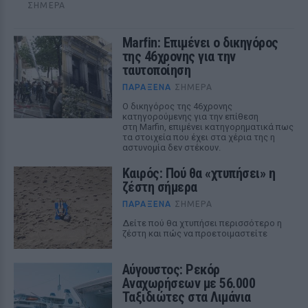
ΣΉΜΕΡΑ
Marfin: Επιμένει ο δικηγόρος
της 46χρονης για την
ταυτοποίηση
ΠΑΡΆΞΕΝΑ
ΣΉΜΕΡΑ
Ο δικηγόρος της 46χρονης
κατηγορούμενης για την επίθεση
στη Marfin, επιμένει κατηγορηματικά πως
τα στοιχεία που έχει στα χέρια της η
αστυνομία δεν στέκουν.
Καιρός: Πού θα «χτυπήσει» η
ζέστη σήμερα
ΠΑΡΆΞΕΝΑ
ΣΉΜΕΡΑ
Δείτε πού θα χτυπήσει περισσότερο η
ζέστη και πώς να προετοιμαστείτε
Αύγουστος: Ρεκόρ
Αναχωρήσεων με 56.000
Ταξιδιώτες στα Λιμάνια