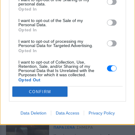
personal data.
Opted In
ΔΕΙΤΕ ΕΠΙΣΗΣ
I want to opt-out of the Sale of my
Personal Data.
Opted In
ΣΤΗΝ ΙΔΙΑ ΚΑΤΗΓΟΡΙΑ
I want to opt-out of processing my
Personal Data for Targeted Advertising.
Πάνω από 45.000 διελεύσεις
Opted In
ημερησίως στους Ευζώνους:
Μαζική άφιξη τουριστών από
I want to opt-out of Collection, Use,
τα Βαλκάνια
Retention, Sale, and/or Sharing of my
Personal Data that Is Unrelated with the
ΠΑΡΆΞΕΝΑ
ΣΉΜΕΡΑ
Purposes for which it was collected.
Opted Out
Προσωρινή αναστολή των βιομετρικών
ελέγχων για να επισπευστεί η διέλευση
των ταξιδιωτών
CONFIRM
Μύκονος: Ιταλοί τουρίστες
έκαναν «κλαμπ» βανάκι transfer
‑ Αντιδράσεις για το ξέφρενο
Data Deletion
Data Access
Privacy Policy
πάρτι
ΠΑΡΆΞΕΝΑ
ΣΉΜΕΡΑ