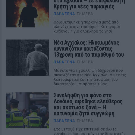
στα Αχλάδια – Σε επιφυλακή η
Κρήτη για νέες πυρκαγιές
ΠΑΡΆΞΕΝΑ
ΣΉΜΕΡΑ
Οριοθετήθηκε η πυρκαγιά μετά από
ολονύχτια κινητοποίηση - Κατηγορία
κινδύνου 4 για ολόκληρο το νησί
Νέα Αγχίαλος: Ηλικιωμένος
αυνανιζόταν κοιτάζοντας
13χρονη από το παράθυρό του
ΠΑΡΆΞΕΝΑ
ΣΉΜΕΡΑ
Μάθετε για τη σύλληψη 66χρονου που
αυνανιζόταν στη Νέα Αγχίαλο. Δείτε τις
λεπτομέρειες και την απόφαση του
δικαστηρίου. Διαβάστε τώρα!
Συνελήφθη για φόνο στο
Λονδίνο, αφέθηκε ελεύθερος
και σκότωσε ξανά – Η
αστυνομία ζητά συγγνώμη
ΠΑΡΆΞΕΝΑ
ΣΉΜΕΡΑ
Στο μεταξύ είχε επιτεθεί σε άλλες
γυναίκες μέσα σε τρένα της βρετανικής