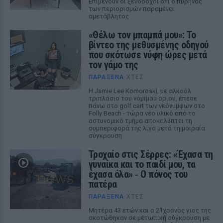
Επιμένουν οι ξενοδόχοι ότι ο πυρήνας
των περιορισμών παραμένει
αμετάβλητος
«Θέλω τον μπαμπά μου»: Το
βίντεο της μεθυσμένης οδηγού
που σκότωσε νύφη ώρες μετά
τον γάμο της
ΠΑΡΆΞΕΝΑ
ΧΤΕΣ
Η Jamie Lee Komoroski, με αλκοόλ
τριπλάσιο του νόμιμου ορίου, έπεσε
πάνω στο golf cart των νεόνυμφων στο
Folly Beach - τώρα νέο υλικό από το
αστυνομικό τμήμα αποκαλύπτει τη
συμπεριφορά της λίγο μετά τη μοιραία
σύγκρουση
Τροχαίο στις Σέρρες: «Έχασα τη
γυναίκα και το παιδί μου, τα
έχασα όλα» ‑ Ο πόνος του
πατέρα
ΠΑΡΆΞΕΝΑ
ΧΤΕΣ
Μητέρα 43 ετών και ο 21χρονος γιος της
σκοτώθηκαν σε μετωπική σύγκρουση με