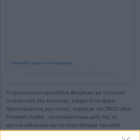
View this post on Instagram
A post shared by Eleni Foureira (@foureira)
Η πρωταγωνίστρια, Ελένη Φουρέιρα, με τις iconic
στιλιστικές της επιλογές, γνέφει στον φακό
προσκαλώντας μας όλους -παρέα με τη CÎROC Ultra-
Premium Vodka - να απολαύσουμε μαζί της το
φετινό καλοκαίρι και να γιορτάσουμε την κάθε
στιγμή!