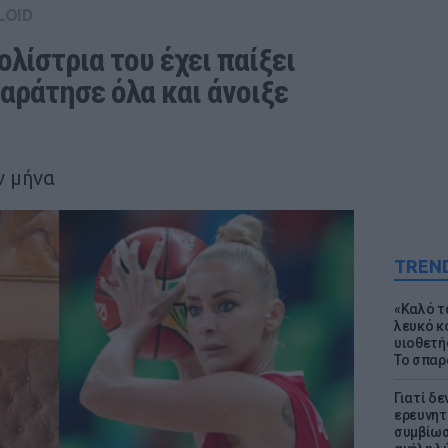
LOID
ίστρια του έχει παίξει 
αράτησε όλα και άνοιξε 
ν μήνα
TREN
«Καλό τα
λευκό κ
υιοθετή
Το σπαρ
Γιατί δε
ερευνητ
συμβίωσ