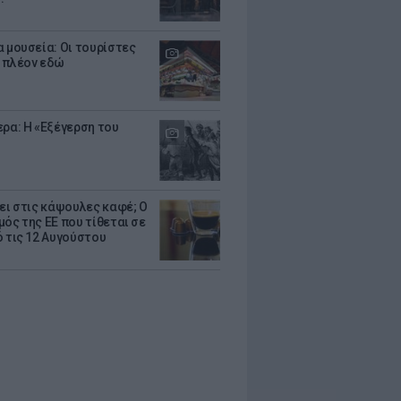
α μουσεία: Οι τουρίστες
 πλέον εδώ
ερα: Η «Εξέγερση του
ζει στις κάψουλες καφέ; Ο
μός της ΕΕ που τίθεται σε
ό τις 12 Αυγούστου