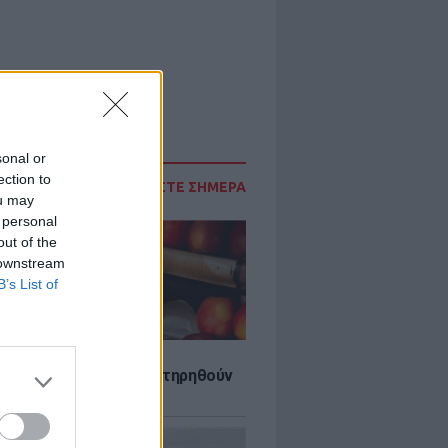
sonal or
ection to
ΔΙΑΒΑΣΤΕ ΣΗΜΕΡΑ
ou may
 personal
out of the
 downstream
B’s List of
τα που μπορουν να διατηρηθούν
ψυγείου το καλοκαίρι