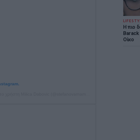
LIFESTY
Η πιο 
Barack
Οίκο
nstagram.
Η δημοσίευση κοινοποιήθηκε από το χρήστη Milica Dabovic (@stefanovamama13)