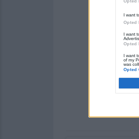
Opted 
I want t
Opted 
I want 
Advertis
Opted 
I want t
of my P
was col
Opted 