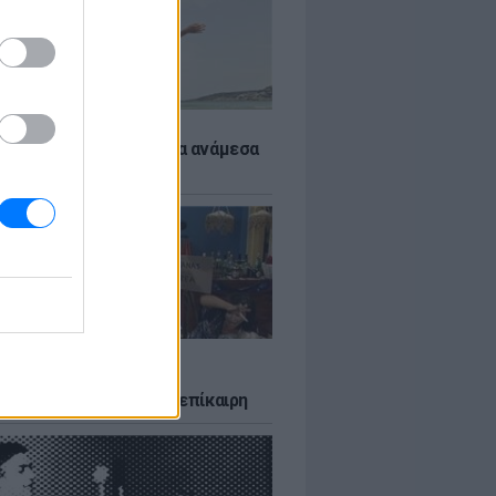
 αποφύγεις το σύγκαμα ανάμεσα
μηρούς
LTURE
δία που σατίρισε τον
υτισμό και παραμένει επίκαιρη