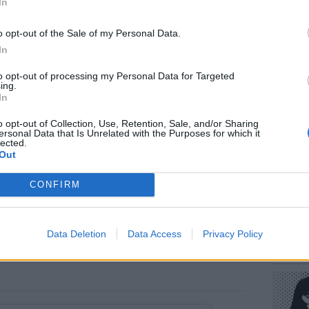
In
o opt-out of the Sale of my Personal Data.
In
to opt-out of processing my Personal Data for Targeted
ΕΥ ΖΗΝ
ing.
Πώς να
In
στους 
o opt-out of Collection, Use, Retention, Sale, and/or Sharing
ersonal Data that Is Unrelated with the Purposes for which it
lected.
Out
CONFIRM
POP CU
Data Deletion
Data Access
Privacy Policy
Η κωμω
νεοπλο