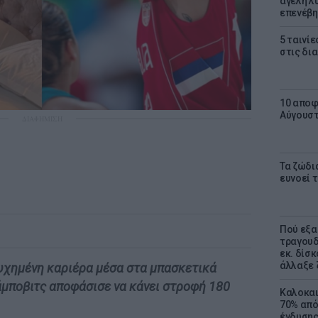
αγέλη λύ
επενέβη
5 ταινίε
στις δι
10 αποφ
Αύγουσ
ΔΙΑΦΗΜΙΣΗ
Τα ζώδια
ευνοεί 
Πού εξα
τραγουδ
εκ. δίσ
άλλαξε 
τυχημένη καριέρα μέσα στα μπασκετικά
άμποβιτς αποφάσισε να κάνει στροφή 180
Καλοκαι
70% από
ένδυσης