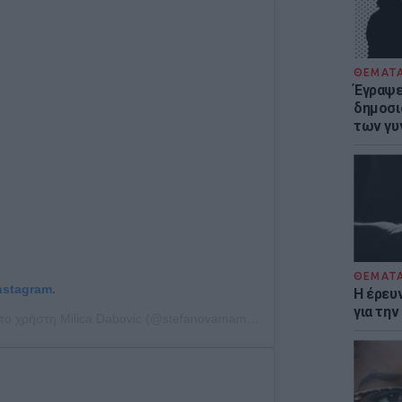
ΘΕΜΑΤ
Έγραψε 
δημοσι
των γυ
ΘΕΜΑΤ
nstagram.
Η έρευ
για τη
Η δημοσίευση κοινοποιήθηκε από το χρήστη Milica Dabovic (@stefanovamama13)