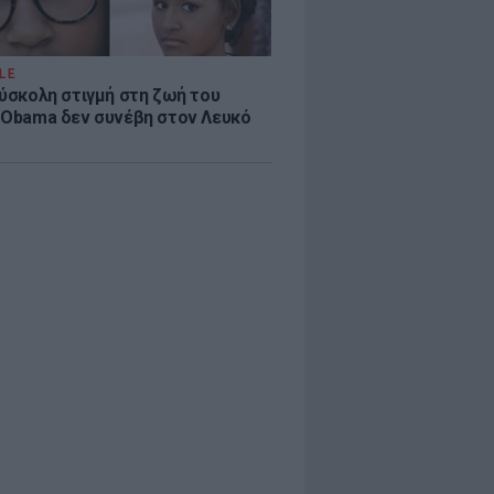
LE
δύσκολη στιγμή στη ζωή του
 Obama δεν συνέβη στον Λευκό