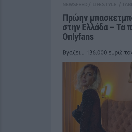
NEWSFEED
/
LIFESTYLE
/
TAB
Πρώην μπασκετμπολ
στην Ελλάδα – Τα π
Onlyfans
Βγάζει... 136.000 ευρώ το