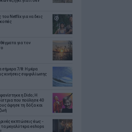
κων εξηγεί γιατί δεν
ς του Netflix για να δεις
ακοπές
θέγματα για τον
το
 σήμερα 7/8: Η μέρα
τις κινήσεις συμφιλίωσης
φανίστηκε η Dido; Η
ίστρια που πούλησε 40
κους άφησε τη δόξα και
ζωή
ρινές εκπτώσεις έως -
 τα μεγαλύτερα eshops
!