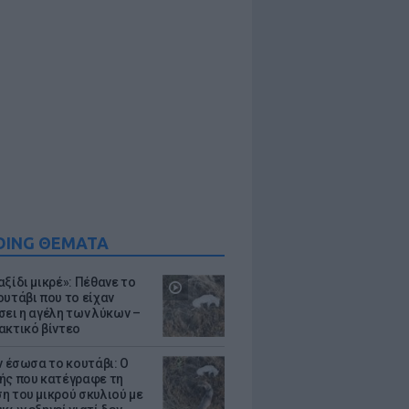
DING ΘΕΜΑΤΑ
ξίδι μικρέ»: Πέθανε το
ουτάβι που το είχαν
σει η αγέλη των λύκων –
ακτικό βίντεο
ν έσωσα το κουτάβι: Ο
ής που κατέγραφε τη
η του μικρού σκυλιού με