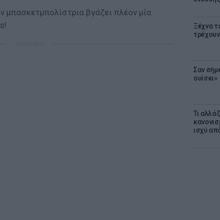
ην μπασκετμπολίστρια βγάζει πλέον μία
s!
Ξέχνα τ
τρέχουν
ΔΙΑΦΗΜΙΣΗ
Σαν σήμ
ουίσκι»
Τι αλλά
κανονισ
ισχύ απ