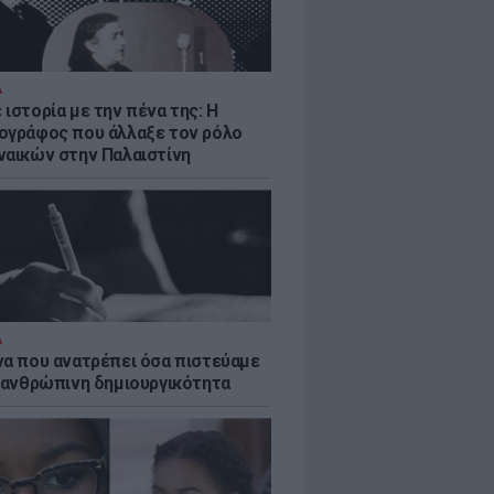
Α
ιστορία με την πένα της: Η
ογράφος που άλλαξε τον ρόλο
ναικών στην Παλαιστίνη
Α
να που ανατρέπει όσα πιστεύαμε
ν ανθρώπινη δημιουργικότητα