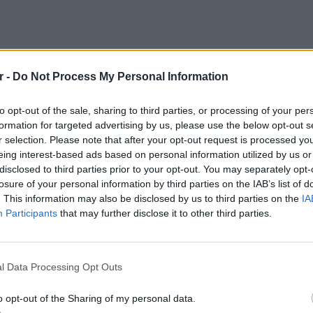
r -
Do Not Process My Personal Information
ωνιστεί και στη χώρα μας με τη φανέλα του
έχει στο παλμαρέ της ένα χρυσό μετάλλιο σε
to opt-out of the sale, sharing to third parties, or processing of your per
λκινο μετάλλιο σε Ολυμπιακούς Αγώνες
formation for targeted advertising by us, please use the below opt-out s
τα προς το ζην από τον λογαριασμό που έχει
r selection. Please note that after your opt-out request is processed y
eing interest-based ads based on personal information utilized by us or
fans.
disclosed to third parties prior to your opt-out. You may separately opt-
losure of your personal information by third parties on the IAB’s list of
ενά της, αποκομίζει μέχρι και… 136.000
. This information may also be disclosed by us to third parties on the
IA
Participants
that may further disclose it to other third parties.
υς 9.000+ ακολούθους της, οι οποίοι
ΕΥ ΖΗΝ
ύψους 15 ευρώ για να έχουν πρόσβαση στο
6 φρού
l Data Processing Opt Outs
υ αναρτά η Ντάμποβιτς.
εκτός 
ΔΙΑΦΗΜΙΣΗ
o opt-out of the Sharing of my personal data.