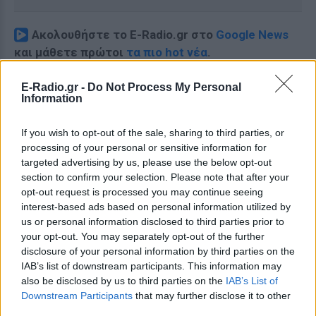
Ακολουθήστε το E-Radio.gr στο
Google News
και μάθετε πρώτοι
τα πιο hot νέα
.
Εσύ μπήκες στο E-Daily.gr; Τα νέα της ημέρας
E-Radio.gr -
Do Not Process My Personal
Information
και ότι σου κάνει κλικ!
Ακολουθήστε το E-Radio.gr και στο Instagram
If you wish to opt-out of the sale, sharing to third parties, or
processing of your personal or sensitive information for
ΔΙΑΦΗΜΙΣΗ
targeted advertising by us, please use the below opt-out
section to confirm your selection. Please note that after your
opt-out request is processed you may continue seeing
interest-based ads based on personal information utilized by
us or personal information disclosed to third parties prior to
your opt-out. You may separately opt-out of the further
disclosure of your personal information by third parties on the
IAB’s list of downstream participants. This information may
also be disclosed by us to third parties on the
IAB’s List of
Downstream Participants
that may further disclose it to other
third parties.