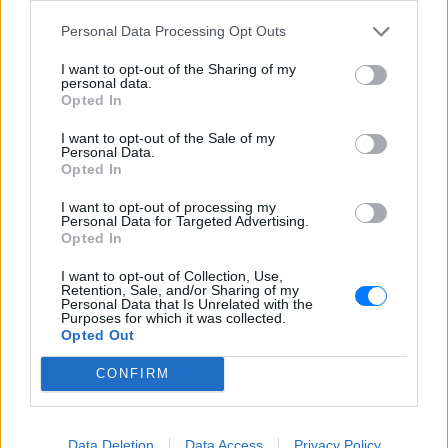
Personal Data Processing Opt Outs
I want to opt-out of the Sharing of my
personal data.
Opted In
I want to opt-out of the Sale of my
Personal Data.
Opted In
I want to opt-out of processing my
Personal Data for Targeted Advertising.
Opted In
ΔΕΙΤΕ ΕΠΙΣΗΣ
I want to opt-out of Collection, Use,
Retention, Sale, and/or Sharing of my
Personal Data that Is Unrelated with the
ΣΤΗΝ ΙΔΙΑ ΚΑΤΗΓΟΡΙΑ
Purposes for which it was collected.
Opted Out
Το ελληνικό comfort TV έχει
CONFIRM
όνομα: Η σειρά που
εξακολουθεί να σαρώνει στις
επαναλήψεις
Data Deletion
Data Access
Privacy Policy
ΠΡΙΝ 2 ΏΡΕΣ