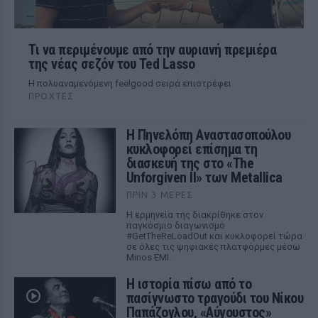
Τι να περιμένουμε από την αυριανή πρεμιέρα
της νέας σεζόν του Ted Lasso
Η πολυαναμενόμενη feelgood σειρά επιστρέφει
ΠΡΟΧΤΈΣ
Η Πηνελόπη Αναστασοπούλου
κυκλοφορεί επίσημα τη
διασκευή της στο «The
Unforgiven II» των Metallica
ΠΡΙΝ 3 ΜΈΡΕΣ
Η ερμηνεία της διακρίθηκε στον
παγκόσμιο διαγωνισμό
#GetTheReLoadOut και κυκλοφορεί τώρα
σε όλες τις ψηφιακές πλατφόρμες μέσω
Minos EMI.
Η ιστορία πίσω από το
πασίγνωστο τραγούδι του Νίκου
Παπάζογλου, «Αύγουστος»