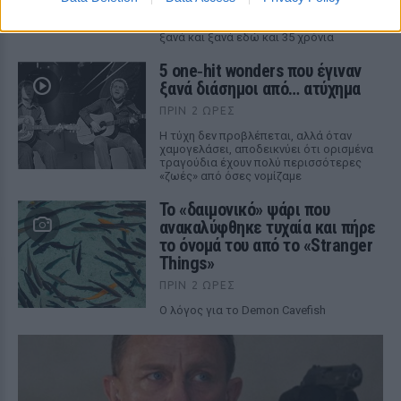
Το τηλεοπτικό φαινόμενο που βλέπουμε
ξανά και ξανά εδώ και 35 χρόνια
5 one‑hit wonders που έγιναν
ξανά διάσημοι από… ατύχημα
ΠΡΙΝ 2 ΏΡΕΣ
Η τύχη δεν προβλέπεται, αλλά όταν
χαμογελάσει, αποδεικνύει ότι ορισμένα
τραγούδια έχουν πολύ περισσότερες
«ζωές» από όσες νομίζαμε
Το «δαιμονικό» ψάρι που
ανακαλύφθηκε τυχαία και πήρε
το όνομά του από το «Stranger
Things»
ΠΡΙΝ 2 ΏΡΕΣ
Ο λόγος για το Demon Cavefish