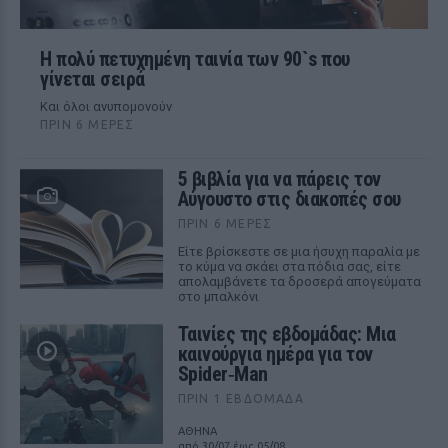
Η πολύ πετυχημένη ταινία των 90`s που
γίνεται σειρά
Και όλοι ανυπομονούν
ΠΡΙΝ 6 ΜΈΡΕΣ
5 βιβλία για να πάρεις τον
Αύγουστο στις διακοπές σου
ΠΡΙΝ 6 ΜΈΡΕΣ
Είτε βρίσκεστε σε μια ήσυχη παραλία με
το κύμα να σκάει στα πόδια σας, είτε
απολαμβάνετε τα δροσερά απογεύματα
στο μπαλκόνι
Ταινίες της εβδομάδας: Μια
καινούργια ημέρα για τον
Spider‑Man
ΠΡΙΝ 1 ΕΒΔΟΜΆΔΑ
ΑΘΗΝΑ
από 30/07 έως 05/08