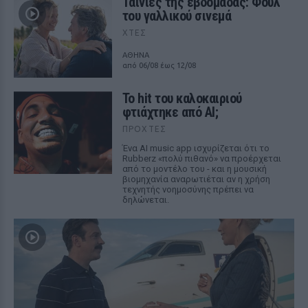
Ταινίες της εβδομάδας: Φουλ
του γαλλικού σινεμά
ΧΤΕΣ
ΑΘΗΝΑ
από 06/08 έως 12/08
Το hit του καλοκαιριού
φτιάχτηκε από AI;
ΠΡΟΧΤΈΣ
Ένα AI music app ισχυρίζεται ότι το
Rubberz «πολύ πιθανό» να προέρχεται
από το μοντέλο του - και η μουσική
βιομηχανία αναρωτιέται αν η χρήση
τεχνητής νοημοσύνης πρέπει να
δηλώνεται.