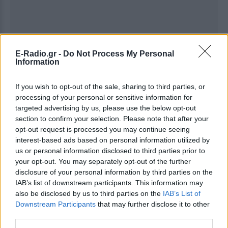
E-Radio.gr -
Do Not Process My Personal
Information
If you wish to opt-out of the sale, sharing to third parties, or
processing of your personal or sensitive information for
targeted advertising by us, please use the below opt-out
section to confirm your selection. Please note that after your
opt-out request is processed you may continue seeing
interest-based ads based on personal information utilized by
us or personal information disclosed to third parties prior to
Ακολουθήστε το E-Radio.gr στο
Google News
your opt-out. You may separately opt-out of the further
και μάθετε πρώτοι
τα πιο hot νέα
.
disclosure of your personal information by third parties on the
IAB’s list of downstream participants. This information may
Εσύ μπήκες στο E-Daily.gr; Τα νέα της ημέρας
also be disclosed by us to third parties on the
IAB’s List of
και ότι σου κάνει κλικ!
Downstream Participants
that may further disclose it to other
third parties.
Ακολουθήστε το E-Radio.gr και στο Instagram