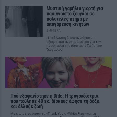
Μυστική γαμήλια γιορτή για
πασίγνωστο ζευγάρι σε
πολυτελές κτήμα με
απαγόρευση κινητών
ΣΉΜΕΡΑ
Η εκδήλωση διοργανώθηκε με
εξαιρετικά αυστηρά μέτρα για την
προστασία της ιδιωτικής ζωής του
ζευγαριού
Πού εξαφανίστηκε η Dido; Η τραγουδίστρια
που πούλησε 40 εκ. δίσκους άφησε τη δόξα
και άλλαξε ζωή
Με επιτυχίες όπως τα «Thank You», «White Flag» και τη