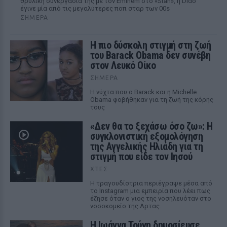
θρυλική συνεργασία της με τον Eminem στο «Stan», η Dido
έγινε μία από τις μεγαλύτερες ποπ σταρ των 00s
ΣΉΜΕΡΑ
Η πιο δύσκολη στιγμή στη ζωή
του Barack Obama δεν συνέβη
στον Λευκό Οίκο
ΣΉΜΕΡΑ
Η νύχτα που ο Barack και η Michelle
Obama φοβήθηκαν για τη ζωή της κόρης
τους
«Δεν θα το ξεχάσω όσο ζω»: Η
συγκλονιστική εξομολόγηση
της Αγγελικής Ηλιάδη για τη
στιγμή που είδε τον Ιησού
ΧΤΕΣ
Η τραγουδίστρια περιέγραψε μέσα από
το Instagram μια εμπειρία που λέει πως
έζησε όταν ο γιος της νοσηλευόταν στο
νοσοκομείο της Αρτας.
Η Ιωάννα Τούνη δημοσίευσε