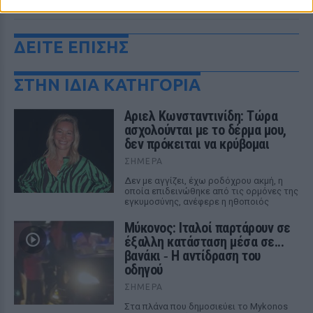
ΔΕΙΤΕ ΕΠΙΣΗΣ
ΣΤΗΝ ΙΔΙΑ ΚΑΤΗΓΟΡΙΑ
Αριελ Κωνσταντινίδη: Τώρα
ασχολούνται με το δέρμα μου,
δεν πρόκειται να κρύβομαι
ΣΉΜΕΡΑ
Δεν με αγγίζει, έχω ροδόχρου ακμή, η
οποία επιδεινώθηκε από τις ορμόνες της
εγκυμοσύνης, ανέφερε η ηθοποιός
Μύκονος: Ιταλοί παρτάρουν σε
έξαλλη κατάσταση μέσα σε...
βανάκι ‑ Η αντίδραση του
οδηγού
ΣΉΜΕΡΑ
Στα πλάνα που δημοσιεύει το Mykonos