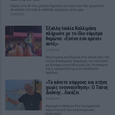
Τώρα, στα 53 του, μίλησε δημόσια για κάτι που δεν χωρούσε
σε εκείνη την παλιά celebrity αφήγηση: είναι gay
ΣΉΜΕΡΑ
Έξαλλη Ιουλία Καλλιμάνη
πλήρωσε με το ίδιο νόμισμα
θαμώνα: «Εσένα σου αρέσει
αυτό;»
ΣΉΜΕΡΑ
Απρόσμενη αντίδραση στη σκηνή από την
Ιουλία Καλλιμάνη: θαμώνας της πετούσε
με δύναμη λουλούδια μαζί με τα πανέρια
και η τραγουδίστρια ανταπέδωσε
αμέσως.
«Τα κάνετε κάφρους και κτήνη
χωρίς ενσυναίσθηση»: Ο Τάσος
Δούσης...δικάζει
ΣΉΜΕΡΑ
Αφορμή στάθηκαν δύο πραγματικά
περιστατικά των καλοκαιρινών
διακοπών