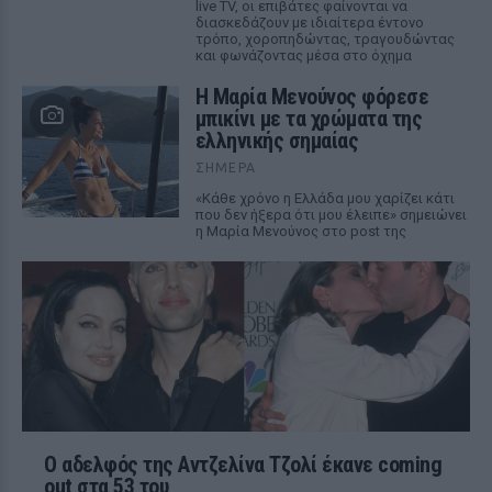
live TV, οι επιβάτες φαίνονται να
διασκεδάζουν με ιδιαίτερα έντονο
τρόπο, χοροπηδώντας, τραγουδώντας
και φωνάζοντας μέσα στο όχημα
Η Μαρία Μενούνος φόρεσε
μπικίνι με τα χρώματα της
ελληνικής σημαίας
ΣΉΜΕΡΑ
«Κάθε χρόνο η Ελλάδα μου χαρίζει κάτι
που δεν ήξερα ότι μου έλειπε» σημειώνει
η Μαρία Μενούνος στο post της
Ο αδελφός της Αντζελίνα Τζολί έκανε coming
out στα 53 του