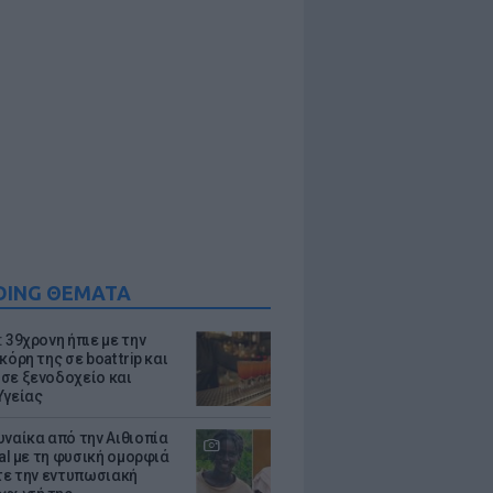
DING ΘΕΜΑΤΑ
 39χρονη ήπιε με την
κόρη της σε boat trip και
σε ξενοδοχείο και
Υγείας
υναίκα από την Αιθιοπία
ral με τη φυσική ομορφιά
ίτε την εντυπωσιακή