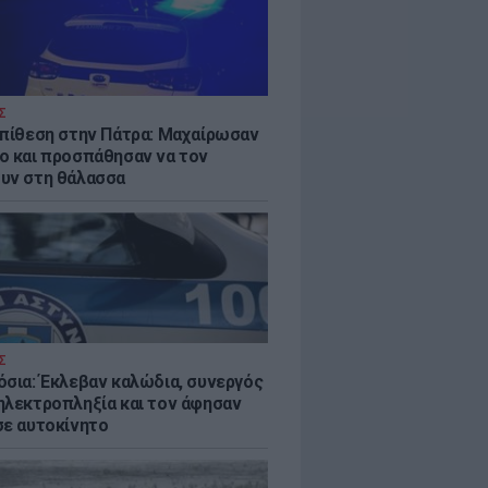
Σ
επίθεση στην Πάτρα: Μαχαίρωσαν
ο και προσπάθησαν να τον
υν στη θάλασσα
Σ
όσια: Έκλεβαν καλώδια, συνεργός
ηλεκτροπληξία και τον άφησαν
σε αυτοκίνητο