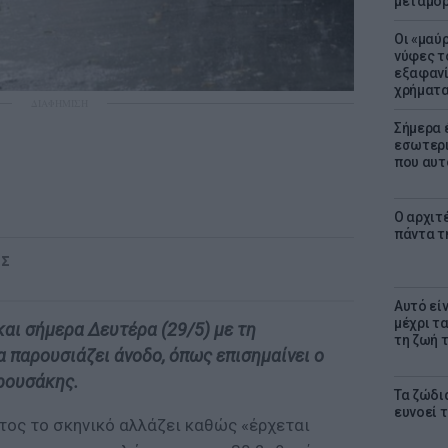
μεταμό
Οι «μαύ
νύφες τ
εξαφανί
χρήματ
ΔΙΑΦΗΜΙΣΗ
Σήμερα 
εσωτερι
που αυτ
Ο αρχιτ
πάντα τ
ΟΣ
Αυτό εί
μέχρι τ
και σήμερα Δευτέρα (29/5) με τη
τη ζωή 
α παρουσιάζει άνοδο, όπως επισημαίνει ο
ρουσάκης.
Τα ζώδια
ευνοεί 
τος το σκηνικό αλλάζει καθώς «έρχεται