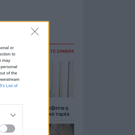
sonal or
ΔΙΑΒΑΣΤΕ ΣΗΜΕΡΑ
ection to
ou may
 personal
out of the
 downstream
B’s List of
Σ
νταύγουστος: Πώς αμείβεται η
 την αργία στον ιδιωτικό τομέα