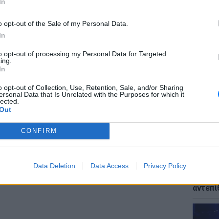
In
o opt-out of the Sale of my Personal Data.
In
ΕΙΔΗΣΕΙ
to opt-out of processing my Personal Data for Targeted
Μυστρά
ing.
παθολο
In
του ηλ
o opt-out of Collection, Use, Retention, Sale, and/or Sharing
ersonal Data that Is Unrelated with the Purposes for which it
lected.
Out
CONFIRM
ΕΙΔΗΣΕΙ
Data Deletion
Data Access
Privacy Policy
Παναγί
μετά τ
αντεπί