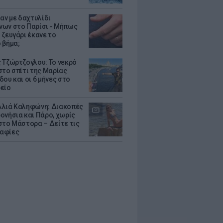
δαν με δαχτυλίδι
ων στο Παρίσι - Μήπως
 ζευγάρι έκανε το
 βήμα;
 Τζώρτζογλου: Το νεκρό
στο σπίτι της Μαρίας
ου και οι 6 μήνες στο
είο
λιά Καληφώνη: Διακοπές
ονήσια και Πάρο, χωρίς
στο Μάστορα – Δείτε τις
αφίες