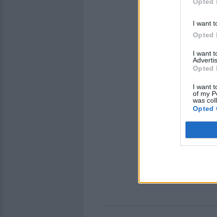
Opted 
I want t
Opted 
I want 
Advertis
Opted 
I want t
of my P
was col
Opted 