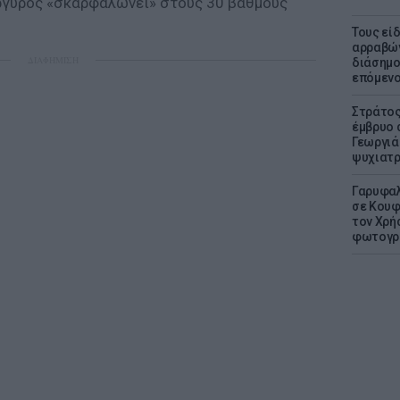
άργυρος «σκαρφαλώνει» στους 30 βαθμούς
Τους εί
αρραβών
ΔΙΑΦΗΜΙΣΗ
διάσημο
επόμενο
Στράτος
έμβρυο 
Γεωργιάδ
ψυχιατρ
Γαρυφαλ
σε Κουφ
τον Χρή
φωτογρ