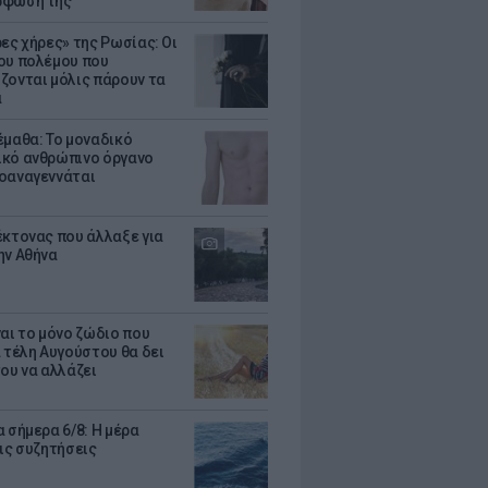
ρφωσή της
ρες χήρες» της Ρωσίας: Οι
ου πολέμου που
ζονται μόλις πάρουν τα
α
έμαθα: Το μοναδικό
κό ανθρώπινο όργανο
οαναγεννάται
έκτονας που άλλαξε για
ην Αθήνα
ναι το μόνο ζώδιο που
α τέλη Αυγούστου θα δει
του να αλλάζει
 σήμερα 6/8: Η μέρα
τις συζητήσεις