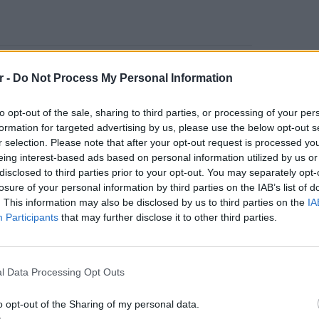
ον μετεωρολόγο του Open από σήμερα,
r -
Do Not Process My Personal Information
ι μπόρες στα νησιά του νότιου και
όσο προχωράει η μέρα, ιδιαίτερα από τις
to opt-out of the sale, sharing to third parties, or processing of your per
α σημειωθούν μπόρες και καταιγίδες και
formation for targeted advertising by us, please use the below opt-out s
ώρας.
r selection. Please note that after your opt-out request is processed y
eing interest-based ads based on personal information utilized by us or
disclosed to third parties prior to your opt-out. You may separately opt-
γεί ο Κλέαρχος Μαρουσάκης θα έχουν μικρή
losure of your personal information by third parties on the IAB’s list of
ο όγκο νερού, χαλαζοπτώσεις και πολλούς
. This information may also be disclosed by us to third parties on the
IA
είται προσοχή.
Participants
that may further disclose it to other third parties.
ε ήπιες καιρικές συνθήκες αλλά το μεσημέρι
ΕΙΔΗΣΕΙ
Δεκαπε
ι ίσως σημειωθούν μερικές τοπικές
εργασία
l Data Processing Opt Outs
 νομού.
o opt-out of the Sharing of my personal data.
ΔΙΑΦΗΜΙΣΗ