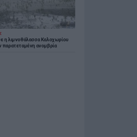
Σ
ε η λιμνοθάλασσα Καλοχωρίου
ν παρατεταμένη ανομβρία