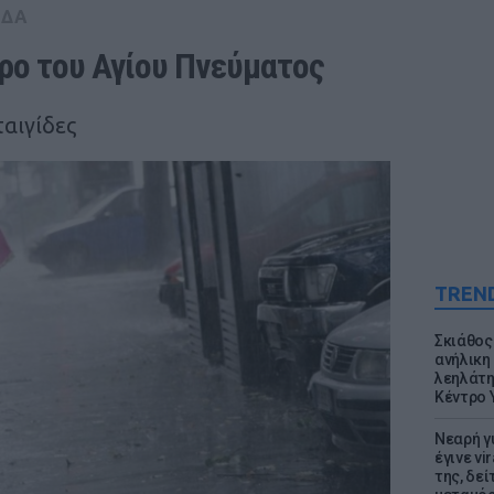
ΑΔΑ
ερο του Αγίου Πνεύματος
ταιγίδες
TREN
Σκιάθος:
ανήλικη 
λεηλάτη
Κέντρο 
Νεαρή γ
έγινε vi
της, δε