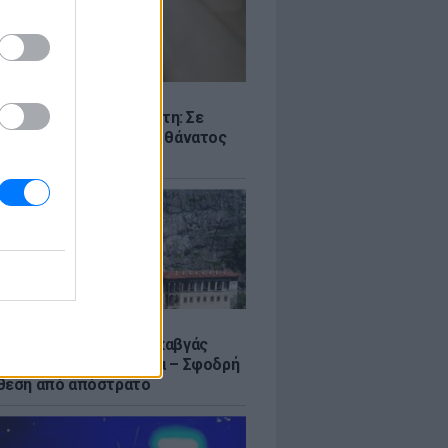
Σ
ς -πτώμα σε καταψύκτη: Σε
γικά αίτια οφείλεται ο θάνατος
ικιωμένου
Σ
α Σουμελά: Τουρκικός καβγάς
η σύγκριση με τη Μέκκα – Σφοδρή
θεση από απόστρατο