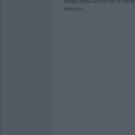
θερμή αέρια μάζα» και ο υδρ
Κελσίου.