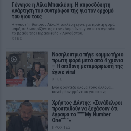
Γέννησε η Λίλα Μπακλέση: Η απροσδόκητη
ανάρτηση του συντρόφου της για τον ερχομό
του γιου τους
Η γνωστή ηθοποιός Λίλα Μπακλέση έγινε για πρώτη φορά
μαμά, καλωσορίζοντας στον κόσμο ένα υγιέστατο αγοράκι
το βράδυ της Παρασκευής 7 Αυγούστου.
ΧΤΕΣ
Νοσηλεύτρια πήγε κομμωτήριο
πρώτη φορά μετά από 4 χρόνια
– Η απίθανη μεταμόρφωσή της
έγινε viral
ΧΤΕΣ
Ενώ φρόντιζε όλους τους άλλους...
κανείς δεν φρόντισε για εκείνη
Χρήστος Δάντης: «Συνάδελφοι
προσπαθούν να ξεχάσουν ότι
έγραψα το """"My Number
One""""»
ΠΡΟΧΤΈΣ