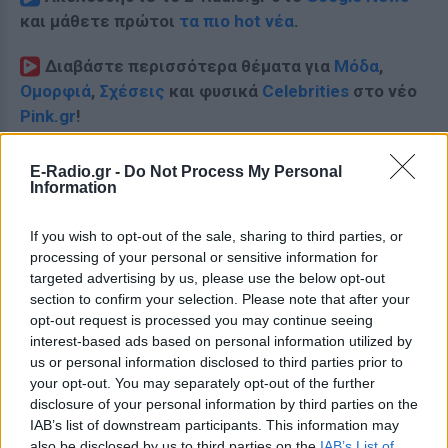
και μάθετε πρώτοι
τα πιο hot νέα
.
Διαβάστε περισσότερα θέματα για
Μόδα
,
Ομορφιά
,
Σχέσεις
και φυσικά
Celebrities
στο νέο
Pink.gr
!
Ακολουθήστε το E-Radio.gr και στο Instagram
E-Radio.gr -
Do Not Process My Personal
Information
ΔΙΑΦΗΜΙΣΗ
If you wish to opt-out of the sale, sharing to third parties, or
processing of your personal or sensitive information for
targeted advertising by us, please use the below opt-out
section to confirm your selection. Please note that after your
opt-out request is processed you may continue seeing
interest-based ads based on personal information utilized by
us or personal information disclosed to third parties prior to
your opt-out. You may separately opt-out of the further
disclosure of your personal information by third parties on the
IAB’s list of downstream participants. This information may
also be disclosed by us to third parties on the
IAB’s List of