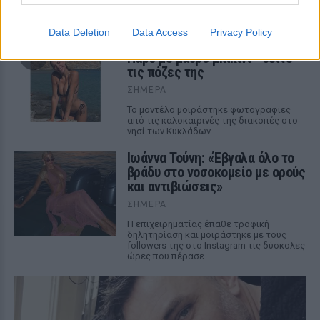
καλοκαιρινές της διακοπές στο «νησί
των ανέμων».
Data Deletion
Data Access
Privacy Policy
Η Γαρυφαλλιά Καληφώνη στην
Πάρο με μαύρο μπικίνι ‑ δείτε
τις πόζες της
ΣΉΜΕΡΑ
Το μοντέλο μοιράστηκε φωτογραφίες
από τις καλοκαιρινές της διακοπές στο
νησί των Κυκλάδων
Ιωάννα Τούνη: «Έβγαλα όλο το
βράδυ στο νοσοκομείο με ορούς
και αντιβιώσεις»
ΣΉΜΕΡΑ
Η επιχειρηματίας έπαθε τροφική
δηλητηρίαση και μοιράστηκε με τους
followers της στο Instagram τις δύσκολες
ώρες που πέρασε.