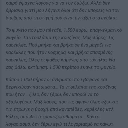
καιρό έψαχνα λόγους για να τον διώξω. Αλλά δεν
έβρισκα, γιατί μου λέγανε όλοι ότι δεν μπορείς να τον
διώξεις από τη στιγμή που είναι εντάξει στα ενοίκια.
Το ψυγείο που μου πέταξε, 1.500 ευρώ, επαγγελματικό
ψυγείο. Τα ντουλάπια της κουζίνας. Μαξιλάρες; Τις
καρέκλες; Πού μπήκα και βρήκα σε ένα μαγαζί τις
καρέκλες που ήταν κόσμημα, και βρήκα σπασμένες
καρέκλες; Όλες οι ψάθες καμένες από τον ήλιο; Να
σας βάλω εκτίμηση, 1.500 περίπου έκανε το ψυγείο.
Κάπου 1.000 πήραν οι άνθρωποι που βάψανε και
βερνικώσαν πατώματα… Τα ντουλάπια της κουζίνας
που ήταν… ξύλο, δεν ξέρω, δεν μπορώ να το
αξιολογήσω. Μαξιλάρες, που τις άφηνε όλες έξω και
τις έτρωγε η βροχή, από καναπέδες, καρέκλες κτλ.
Βάλτε, από 45 τα τραπεζοκαθίσματα… Κάντε
λογαριασμό, δεν ξέρω εγώ τι λογαριασμό να κάνω
».