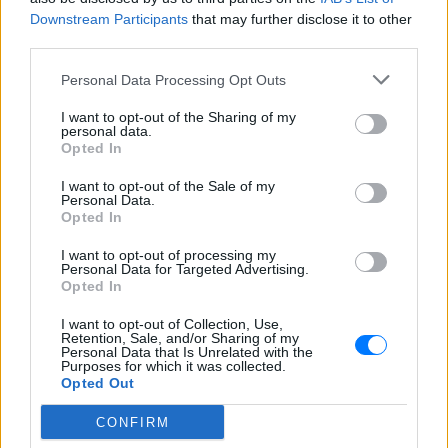
Downstream Participants
that may further disclose it to other
third parties.
Personal Data Processing Opt Outs
I want to opt-out of the Sharing of my
personal data.
Opted In
I want to opt-out of the Sale of my
Personal Data.
Opted In
ΔΕΙΤΕ ΕΠΙΣΗΣ
I want to opt-out of processing my
Personal Data for Targeted Advertising.
ΣΤΗΝ ΙΔΙΑ ΚΑΤΗΓΟΡΙΑ
Opted In
I want to opt-out of Collection, Use,
Βάλια Χατζηθεοδώρου: Μπικίνι
Retention, Sale, and/or Sharing of my
και βραδινές έξοδοι στη
Personal Data that Is Unrelated with the
Purposes for which it was collected.
Μύκονο – Οι φωτογραφίες της
Opted Out
ΣΉΜΕΡΑ
CONFIRM
Η παρουσιάστρια μοιράστηκε στο
Instagram σειρά στιγμιότυπων από τις