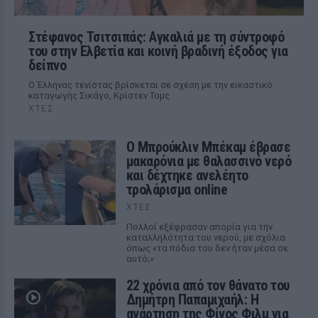
Στέφανος Τσιτσιπάς: Αγκαλιά με τη σύντροφό
του στην Ελβετία και κοινή βραδινή έξοδος για
δείπνο
Ο Έλληνας τενίστας βρίσκεται σε σχέση με την εικαστικό
καταγωγής Σικάγο, Κρίστεν Τομς
ΧΤΕΣ
Ο Μπρούκλιν Μπέκαμ έβρασε
μακαρόνια με θαλασσινό νερό
και δέχτηκε ανελέητο
τρολάρισμα online
ΧΤΕΣ
Πολλοί εξέφρασαν απορία για την
καταλληλότητα του νερού, με σχόλια
όπως «τα πόδια του δεν ήταν μέσα σε
αυτό;»
22 χρόνια από τον θάνατο του
Δημήτρη Παπαμιχαήλ: Η
ανάρτηση της Φίνος Φιλμ για