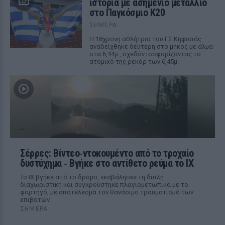
ιστορία με ασημένιο μετάλλιο
στο Παγκόσμιο Κ20
ΣΉΜΕΡΑ
Η 18χρονη αθλήτρια του ΓΣ Κηφισιάς
αναδείχθηκε δεύτερη στο μήκος με άλμα
στα 6,44μ., σχεδόν ισοφαρίζοντας το
ατομικό της ρεκόρ των 6,45μ.
Σέρρες: Βίντεο‑ντοκουμέντο από το τροχαίο
δυστύχημα ‑ Βγήκε στο αντίθετο ρεύμα το ΙΧ
Το ΙΧ βγήκε από το δρόμο, «καβάλησε» τη διπλή
διαχωριστική και συγκρούστηκε πλαγιομετωπικά με το
φορτηγό, με αποτέλεσμα τον θανάσιμο τραυματισμό των
επιβατών
ΣΉΜΕΡΑ