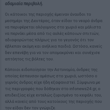
αδαμιαία περιβολή.
Οι κάτοικοι της περιοχής έμειναν άναυδοι το
μεσημέρι της Δευτέρας, όταν είδαν το νεαρό άνδρα
να περιφέρεται ολόγυμνος στο χωριό και μάλιστα
να περνάει μέσα από τις αυλές κάποιων σπιτιών,
αδιαφορώντας πλήρως για το γεγονός ότι τον
έβλεπαν ακόμη και ανήλικα παιδιά. Ωστόσο, κανείς
δεν επενέβη για να τον απομακρύνει και συνέχισε
απτόητος τις βόλτες του.
Κάποιοι ειδοποίησαν την Αστυνομία, άνδρες της
οποίας έσπευσαν αμέσως στο χωριό, ωστόσο ο
γυμνός άνδρας είχε ήδη εξαφανιστεί. Σύμφωνα με
τις περιγραφές που δόθηκαν στο infonews24.gr, ο
επιδειξίας είχε εντελώς ξυρισμένο το κεφάλι του,
αλλά κανείς από τους κατοίκους της περιοχής που
τον είδαν δεν τον γνώριζε.