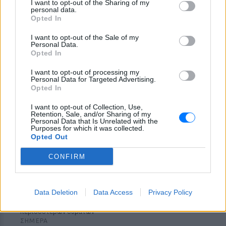
κατάθεση του οδηγού –
I want to opt-out of the Sharing of my
personal data.
«Κοίταξα να στρίψω αριστερά
Opted In
για να γλιτώσω, δεν πρόλαβα»
ΣΉΜΕΡΑ
I want to opt-out of the Sale of my
Personal Data.
Ο οδηγός του φορτηγού που ενεπλάκη
Opted In
στη σύγκρουση με το ΙΧ μητέρας και γιου
περιέγραψε πώς έγινε το μοιραίο
I want to opt-out of processing my
δυστύχημα.
Personal Data for Targeted Advertising.
Opted In
I want to opt-out of Collection, Use,
Retention, Sale, and/or Sharing of my
Personal Data that Is Unrelated with the
Purposes for which it was collected.
Opted Out
CONFIRM
ΗΠΑ: Δασκάλα χορού κατηγορείται για
σeξουαλική κακοποίηση δύο ανήλικων
μαθητών της
Data Deletion
Data Access
Privacy Policy
Οι αστυνομικές Αρχές δεν αποκλείουν την ύπαρξη
περισσότερων θυμάτων
ΣΉΜΕΡΑ