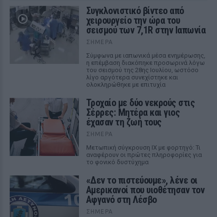
Συγκλονιστικό βίντεο από
χειρουργείο την ώρα του
σεισμού των 7,1R στην Ιαπωνία
ΣΉΜΕΡΑ
Σύμφωνα με ιαπωνικά μέσα ενημέρωσης,
η επέμβαση διακόπηκε προσωρινά λόγω
του σεισμού της 28ης Ιουλίου, ωστόσο
λίγο αργότερα συνεχίστηκε και
ολοκληρώθηκε με επιτυχία
Τροχαίο με δύο νεκρούς στις
Σέρρες: Μητέρα και γιος
έχασαν τη ζωή τους
ΣΉΜΕΡΑ
Μετωπική σύγκρουση ΙΧ με φορτηγό: Τι
αναφέρουν οι πρώτες πληροφορίες για
το φονικό δυστύχημα
«Δεν το πιστεύουμε», λένε οι
Αμερικανοί που υιοθέτησαν τον
Αφγανό στη Λέσβο
ΣΉΜΕΡΑ