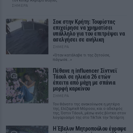
τον κίπερ Αλβαρο Βαγιές
ΣΉΜΕΡΑ
Σοκ στην Κρήτη: Τουρίστας
επιχείρησε να χρηματίσει
υπάλληλο για του επιτρέψει να
ασελγήσει σε ανήλικη
ΣΉΜΕΡΑ
«Όταν κατάλαβε τι της ζητούσε,
πάγωσε...»
Πέθανε η influencer Σίντνεϊ
Τάουλ σε ηλικία 26 ετών
έπειτα από μάχη με σπάνια
μορφή καρκίνου
ΣΉΜΕΡΑ
Τον θάνατο της ανακοίνωσε η μητέρα
της, Ελίζαμπεθ Μόροου, και ο αδελφός
της, Όστιν Τάουλ, μέσω ενός βίντεο στον
λογαριασμό της στο TikTok την Τετάρτη
Η Έβελυν Μητροπούλου έγραψε