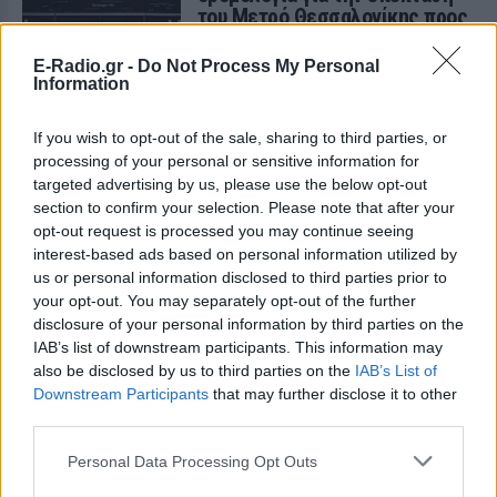
του Μετρό Θεσσαλονίκης προς
Καλαμαριά ‑ Τι προβλέπεται για
εισιτήρια
E-Radio.gr -
Do Not Process My Personal
Information
ΣΉΜΕΡΑ
Ο υφυπουργός Υποδομών Νίκος Ταχιάος
εξήγησε γιατί τα πρώτα δρομολόγια θα
If you wish to opt-out of the sale, sharing to third parties, or
γίνονται νυχτερινές ώρες χωρίς
processing of your personal or sensitive information for
επιβάτες, και τι προβλέπεται για
targeted advertising by us, please use the below opt-out
εισιτήρια και νέες επεκτάσεις.
section to confirm your selection. Please note that after your
ΗΠΑ: 15χρονος με στολή
opt-out request is processed you may continue seeing
κλόουν δολοφόνησε
interest-based ads based on personal information utilized by
ηλικιωμένο σε στάση
us or personal information disclosed to third parties prior to
λεωφορείου – Βίντεο του
your opt-out. You may separately opt-out of the further
δράστη γίνεται viral
disclosure of your personal information by third parties on the
ΣΉΜΕΡΑ
IAB’s list of downstream participants. This information may
also be disclosed by us to third parties on the
IAB’s List of
Ο έφηβος δράστης μαχαίρωσε
επανειλημμένα τον 78χρονο Τζον Γουέσλι
Downstream Participants
that may further disclose it to other
Αλεν σε στάση λεωφορείου, με
third parties.
αποτέλεσμα τον θάνατό του, σύμφωνα
με τις αρχές
Personal Data Processing Opt Outs
Σέρρες: Συγκλονίζει η