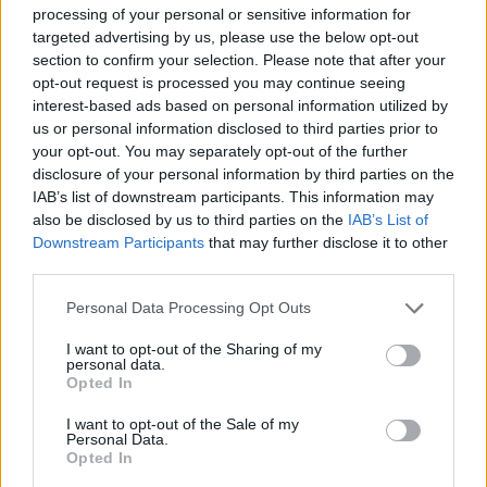
processing of your personal or sensitive information for
Ισραηλινό ΥΠΕΞ προς τουρίστες
targeted advertising by us, please use the below opt-out
στην Ελλάδα: «Κρύψτε ότι
section to confirm your selection. Please note that after your
είστε Ισραηλινοί» λόγω
opt-out request is processed you may continue seeing
διαδηλώσεων
interest-based ads based on personal information utilized by
ΣΉΜΕΡΑ
us or personal information disclosed to third parties prior to
your opt-out. You may separately opt-out of the further
Ταξιδιωτική προειδοποίηση εξέδωσε το
ισραηλινό υπουργείο Εξωτερικών ενόψει
disclosure of your personal information by third parties on the
της «ημέρας οργής» φιλοπαλαιστινιακών
IAB’s list of downstream participants. This information may
οργανώσεων σε 36 σημεία της χώρας.
also be disclosed by us to third parties on the
IAB’s List of
Επιτρέπεται να προσπεράσεις
Downstream Participants
that may further disclose it to other
περιπολικό; Τι λέει ο ΚΟΚ που
third parties.
οι περισσότεροι αγνοούν
Personal Data Processing Opt Outs
ΣΉΜΕΡΑ
Ο Κώδικας Οδικής Κυκλοφορίας δεν
I want to opt-out of the Sharing of my
απαγορεύει την προσπέραση οχήματος
personal data.
της αστυνομίας, αλλά ισχύουν
Opted In
συγκεκριμένοι κανόνες που κάθε οδηγός
πρέπει να γνωρίζει.
I want to opt-out of the Sale of my
Personal Data.
Επίθεση στον Ερυθρό Σταυρό:
Opted In
Ασθενής χτύπησε νοσηλεύτρια