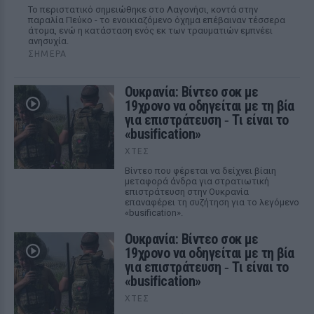
Το περιστατικό σημειώθηκε στο Λαγονήσι, κοντά στην
παραλία Πεύκο - το ενοικιαζόμενο όχημα επέβαιναν τέσσερα
άτομα, ενώ η κατάσταση ενός εκ των τραυματιών εμπνέει
ανησυχία.
ΣΉΜΕΡΑ
Ουκρανία: Βίντεο σοκ με
19χρονο να οδηγείται με τη βία
για επιστράτευση ‑ Τι είναι το
«busification»
ΧΤΕΣ
Βίντεο που φέρεται να δείχνει βίαιη
μεταφορά άνδρα για στρατιωτική
επιστράτευση στην Ουκρανία
επαναφέρει τη συζήτηση για το λεγόμενο
«busification».
Ουκρανία: Βίντεο σοκ με
19χρονο να οδηγείται με τη βία
για επιστράτευση ‑ Τι είναι το
«busification»
ΧΤΕΣ