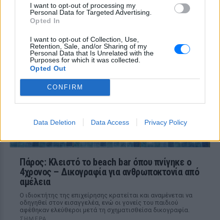
σε πόρτες ‑ Τι καταγγέλλει η
I want to opt-out of processing my
ΠΟΕΔΗΝ για τους φύλακες
Personal Data for Targeted Advertising.
Opted In
ΣΉΜΕΡΑ
Το περιστατικό βίας στα Επείγοντα
I want to opt-out of Collection, Use,
σημειώθηκε τα ξημερώματα του
Retention, Sale, and/or Sharing of my
Personal Data that Is Unrelated with the
Σαββάτου - ο πρόεδρος της ΠΟΕΔΗΝ
Purposes for which it was collected.
Μιχάλης Γιαννάκος ζητά ουσιαστικά
μέτρα προστασίας για το νοσηλευτικό
Opted Out
προσωπικό
CONFIRM
Data Deletion
Data Access
Privacy Policy
Πάρος: Κλειστό το beach bar όπου πνίγηκε ο
4χρονος – Δικογραφία για ανθρωποκτονία από
αμέλεια
Ο ιδιοκτήτης της επιχείρησης κρατείται και αναμένεται να
οδηγηθεί στον εισαγγελέα, ενώ οι γονείς του παιδιού
αφέθηκαν ελεύθεροι μετά τη σχηματισθείσα δικογραφία.
ΣΉΜΕΡΑ