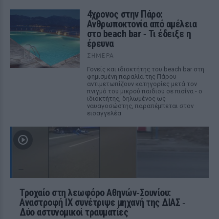
4χρονος στην Πάρο:
Ανθρωποκτονία από αμέλεια
στο beach bar ‑ Τι έδειξε η
έρευνα
ΣΉΜΕΡΑ
Γονείς και ιδιοκτήτης του beach bar στη
φημισμένη παραλία της Πάρου
αντιμετωπίζουν κατηγορίες μετά τον
πνιγμό του μικρού παιδιού σε πισίνα - ο
ιδιοκτήτης, δηλωμένος ως
ναυαγοσώστης, παραπέμπεται στον
εισαγγελέα
Τροχαίο στη λεωφόρο Αθηνών‑Σουνίου:
Αναστροφή ΙΧ συνέτριψε μηχανή της ΔΙΑΣ ‑
Δύο αστυνομικοί τραυματίες