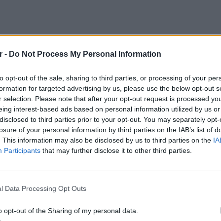
r -
Do Not Process My Personal Information
to opt-out of the sale, sharing to third parties, or processing of your per
 τους ακολούθους της στο Instagram,
formation for targeted advertising by us, please use the below opt-out s
ειρία της. Όπως λέει, βρισκόταν στην ώρα
r selection. Please note that after your opt-out request is processed y
ίγο πριν την επιβίβαση και πριν περιμένει
eing interest-based ads based on personal information utilized by us or
 τη τουαλέτα. Γυρνώντας αφού αντίκρισε ότι
disclosed to third parties prior to your opt-out. You may separately opt-
losure of your personal information by third parties on the IAB’s list of
ρωτήσει εργαζόμενες για το τι συνέβη. Όπως
. This information may also be disclosed by us to third parties on the
IA
σαν ότι οι επιβάτες έχουν μπει στο
Participants
that may further disclose it to other third parties.
σε 3 λεπτά.
LIFESTY
ντας στο protothema.gr, σημειώνουν ότι η
Οι συν
l Data Processing Opt Outs
αθημερινά οι άνθρωποι μας εφαρμόζουν με
εισιτήρ
τις τιμ
λες τις προβλεπόμενες διαδικασίες ώστε να
o opt-out of the Sharing of my personal data.
εδο εξυπηρέτησης και φροντίδας των