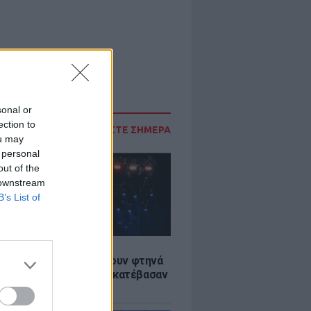
sonal or
ection to
ΔΙΑΒΑΣΤΕ ΣΗΜΕΡΑ
ou may
 personal
out of the
 downstream
B’s List of
LE
αυλίες επιτέλους βγάζουν φτηνά
ια - Ποιοι καλλιτέχνες κατέβασαν
ές