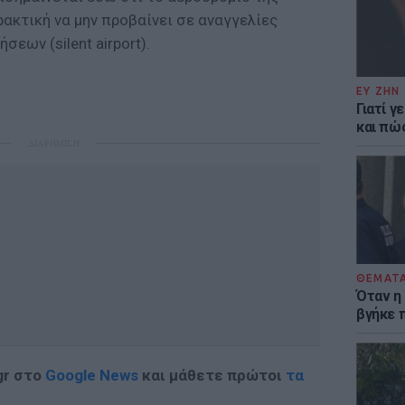
ρακτική να μην προβαίνει σε αναγγελίες
εων (silent airport).
ΕΥ ΖΗΝ
Γιατί γ
και πώ
ΔΙΑΦΗΜΙΣΗ
ΘΕΜΑΤ
Όταν η
βγήκε 
gr στο
Google News
και μάθετε πρώτοι
τα