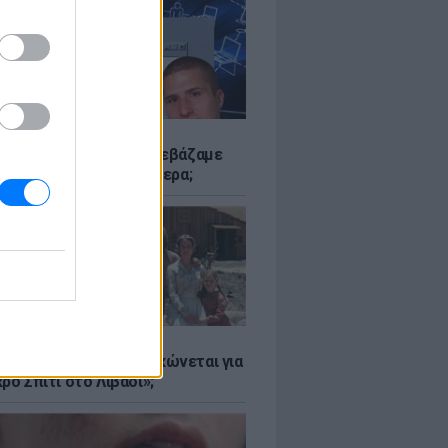
Α
αν το Napster που κατεβάζαμε
 - Πού βρίσκονται σήμερα;
Α
er: Γιατί η Αμερική τσακώνεται για
ρό Σπίτι στο Λιβάδι»;