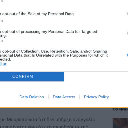
In
ς όσο και στην πτήση». Αυτή είναι η επίσημη
Y express σε συνέχεια της ανάρτησης της
o opt-out of the Sale of my Personal Data.
νικά δίκτυα.
In
to opt-out of processing my Personal Data for Targeted
ους ευρωπαϊκούς κανονισμούς, όπως
ing.
ΘΕΜΑΤ
ωταπαντήσεις από πλευράς της Ευρωπαϊκής
In
Έφτιαξ
πιβατών αεροπορικών μεταφορών ο επιβάτης
μουσική
o opt-out of Collection, Use, Retention, Sale, and/or Sharing
 με την απαίτηση να βρίσκεται στο σημείο
ersonal Data that Is Unrelated with the Purposes for which it
lected.
 του καθορισμένου χρόνου» εξ’ ού και δεν
Out
 αν δεν μπορέσει να επιβιβαστεί. Επιπλέον,
CONFIRM
 ασφαλείας του αεροδρομίου της Αθήνας,
Διεθνή Αερολιμένα αναφέρεται ότι «η
λη αναχώρησης μπορεί να οδηγήσει σε
Data Deletion
Data Access
Privacy Policy
ΘΕΜΑΤ
Explain
το «Μικ
ς κ. Μακρυπούλια ότι δεν υπήρξε αναγγελία
ισημαίνεται εδώ ότι το αεροδρόμιο της