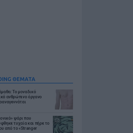
DING ΘΕΜΑΤΑ
έμαθα: Το μοναδικό
κό ανθρώπινο όργανο
οαναγεννάται
μονικό» ψάρι που
φθηκε τυχαία και πήρε το
ου από το «Stranger