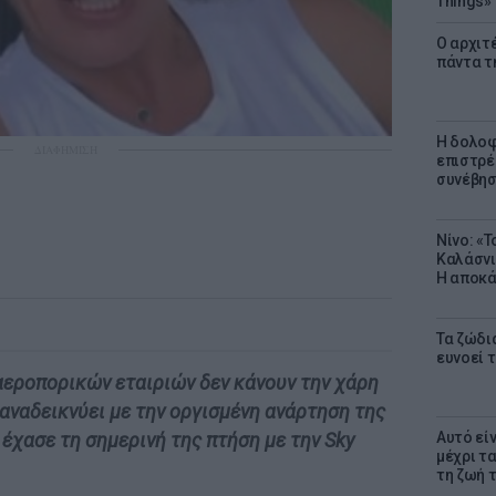
Things»
Ο αρχιτ
πάντα τ
Η δολοφ
ΔΙΑΦΗΜΙΣΗ
επιστρέ
συνέβησ
Νίνο: «
Καλάσνι
Η αποκά
Τα ζώδια
ευνοεί 
εροπορικών εταιριών δεν κάνουν την χάρη
 αναδεικνύει με την οργισμένη ανάρτηση της
Αυτό εί
έχασε τη σημερινή της πτήση με την Sky
μέχρι τ
τη ζωή 