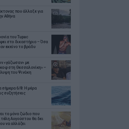
έκτονας που άλλαξε για
ην Αθήνα
ονία του Tupac
φει στο δικαστήριο – Όσα
αν εκείνο το βράδυ
Τον «γάζωσαν» με
κοφ στη Θεσσαλονίκη» –
λυψη του Ψινάκη
 σήμερα 6/8: Η μέρα
τις συζητήσεις
ναι το μόνο ζώδιο που
α τέλη Αυγούστου θα δει
του να αλλάζει