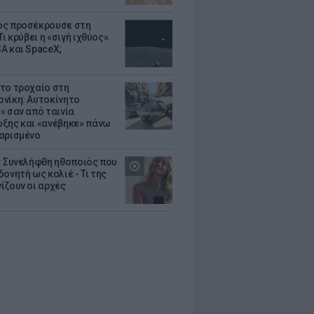
ς προσέκρουσε στη
Τι κρύβει η «σιγή ιχθύος»
A και SpaceX;
το τροχαίο στη
νίκη: Αυτοκίνητο
» σαν από ταινία
ξης και «ανέβηκε» πάνω
αρισμένο
: Συνελήφθη ηθοποιός που
oνητή ως κολιέ - Τι της
ίζουν οι αρχές