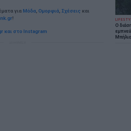
έματα για
Μόδα
,
Ομορφιά
,
Σχέσεις
και
ink.gr
!
LIFESTY
Ο διάσ
εμπνεύ
r και στο Instagram
Μπήλιο
ΔΙΑΦΗΜΙΣΗ