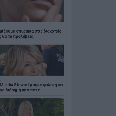
εμίζουμε σπυράκια στις διακοπές
ς θα τα προλάβεις
Α
 Martha Stewart μπήκε φυλακή και
πιο διάσημη από ποτέ