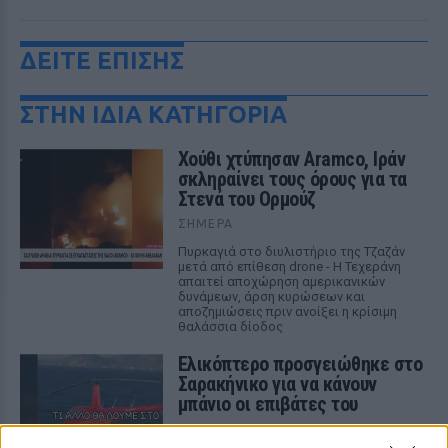
ΔΕΙΤΕ ΕΠΙΣΗΣ
ΣΤΗΝ ΙΔΙΑ ΚΑΤΗΓΟΡΙΑ
Χούθι χτύπησαν Aramco, Ιράν
σκληραίνει τους όρους για τα
Στενά του Ορμούζ
ΣΉΜΕΡΑ
Πυρκαγιά στο διυλιστήριο της Τζαζάν
μετά από επίθεση drone - Η Τεχεράνη
απαιτεί αποχώρηση αμερικανικών
δυνάμεων, άρση κυρώσεων και
αποζημιώσεις πριν ανοίξει η κρίσιμη
θαλάσσια δίοδος
Ελικόπτερο προσγειώθηκε στο
Σαρακήνικο για να κάνουν
μπάνιο οι επιβάτες του
ΣΉΜΕΡΑ