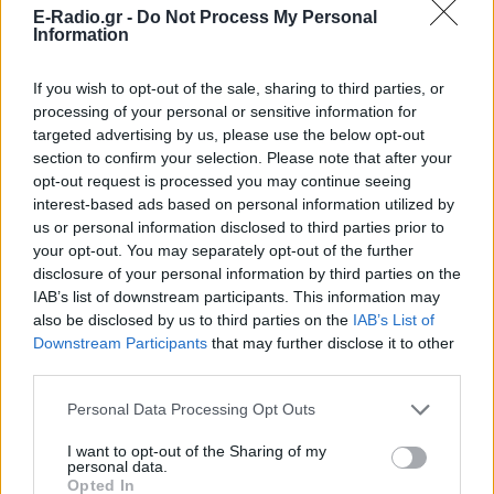
Ο επιχειρηματίας από τη Μήλο που
E-Radio.gr -
Do Not Process My Personal
κατέγραψε το περιστατικό μίλησε στον
Information
ΣΚΑΪ και περιέγραψε τι είδε στην
παραλία
If you wish to opt-out of the sale, sharing to third parties, or
Νέα λεωφόρος στον Βοτανικό:
processing of your personal or sensitive information for
Πόσες λωρίδες θα έχει και
targeted advertising by us, please use the below opt-out
πότε παραδίδεται
section to confirm your selection. Please note that after your
ΣΉΜΕΡΑ
opt-out request is processed you may continue seeing
Η Λεωφόρος Προφήτη Δανιήλ, που
interest-based ads based on personal information utilized by
κατασκευάζεται στο πλαίσιο της Διπλής
us or personal information disclosed to third parties prior to
Ανάπλασης, αποτελεί μέρος ενός νέου
your opt-out. You may separately opt-out of the further
οδικού δικτύου 8 χιλιομέτρων και
συνδέεται άμεσα με το νέο γήπεδο του
disclosure of your personal information by third parties on the
Παναθηναϊκού.
IAB’s list of downstream participants. This information may
also be disclosed by us to third parties on the
IAB’s List of
Downstream Participants
that may further disclose it to other
third parties.
Personal Data Processing Opt Outs
I want to opt-out of the Sharing of my
personal data.
Ισραηλινό ΥΠΕΞ προς τουρίστες στην Ελλάδα:
Opted In