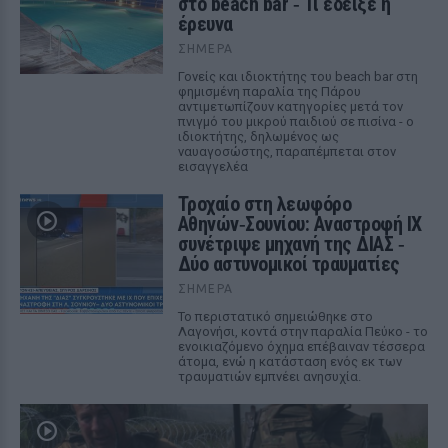
στο beach bar ‑ Τι έδειξε η
έρευνα
ΣΉΜΕΡΑ
Γονείς και ιδιοκτήτης του beach bar στη
φημισμένη παραλία της Πάρου
αντιμετωπίζουν κατηγορίες μετά τον
πνιγμό του μικρού παιδιού σε πισίνα - ο
ιδιοκτήτης, δηλωμένος ως
ναυαγοσώστης, παραπέμπεται στον
εισαγγελέα
Τροχαίο στη λεωφόρο
Αθηνών‑Σουνίου: Αναστροφή ΙΧ
συνέτριψε μηχανή της ΔΙΑΣ ‑
Δύο αστυνομικοί τραυματίες
ΣΉΜΕΡΑ
Το περιστατικό σημειώθηκε στο
Λαγονήσι, κοντά στην παραλία Πεύκο - το
ενοικιαζόμενο όχημα επέβαιναν τέσσερα
άτομα, ενώ η κατάσταση ενός εκ των
τραυματιών εμπνέει ανησυχία.