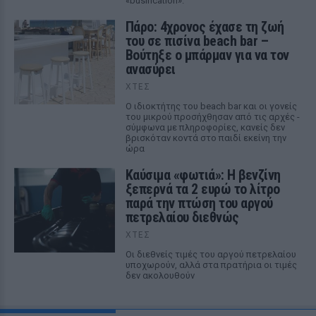
«busification».
Πάρο: 4χρονος έχασε τη ζωή
του σε πισίνα beach bar –
Βούτηξε ο μπάρμαν για να τον
ανασύρει
ΧΤΕΣ
Ο ιδιοκτήτης του beach bar και οι γονείς
του μικρού προσήχθησαν από τις αρχές -
σύμφωνα με πληροφορίες, κανείς δεν
βρισκόταν κοντά στο παιδί εκείνη την
ώρα
Καύσιμα «φωτιά»: Η βενζίνη
ξεπερνά τα 2 ευρώ το λίτρο
παρά την πτώση του αργού
πετρελαίου διεθνώς
ΧΤΕΣ
Οι διεθνείς τιμές του αργού πετρελαίου
υποχωρούν, αλλά στα πρατήρια οι τιμές
δεν ακολουθούν