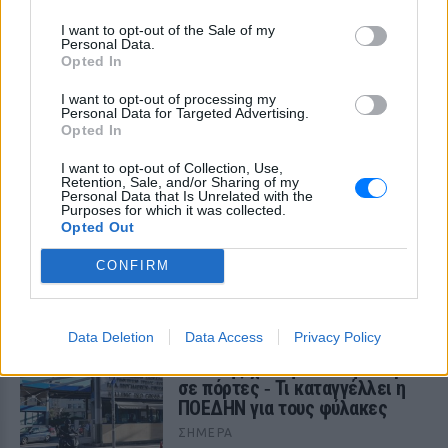
«Κρύψτε ότι είστε Ισραηλινοί» λόγω
διαδηλώσεων
I want to opt-out of the Sale of my
Personal Data.
Ταξιδιωτική προειδοποίηση εξέδωσε το ισραηλινό
Opted In
υπουργείο Εξωτερικών ενόψει της «ημέρας οργής»
φιλοπαλαιστινιακών οργανώσεων σε 36 σημεία της χώρας.
I want to opt-out of processing my
ΣΉΜΕΡΑ
Personal Data for Targeted Advertising.
Opted In
Επιτρέπεται να προσπεράσεις
I want to opt-out of Collection, Use,
περιπολικό; Τι λέει ο ΚΟΚ που
Retention, Sale, and/or Sharing of my
οι περισσότεροι αγνοούν
Personal Data that Is Unrelated with the
Purposes for which it was collected.
ΣΉΜΕΡΑ
Opted Out
Ο Κώδικας Οδικής Κυκλοφορίας δεν
CONFIRM
απαγορεύει την προσπέραση οχήματος
της αστυνομίας, αλλά ισχύουν
συγκεκριμένοι κανόνες που κάθε οδηγός
πρέπει να γνωρίζει.
Data Deletion
Data Access
Privacy Policy
Επίθεση στον Ερυθρό Σταυρό:
Ασθενής χτύπησε νοσηλεύτρια
σε πόρτες ‑ Τι καταγγέλλει η
ΠΟΕΔΗΝ για τους φύλακες
ΣΉΜΕΡΑ