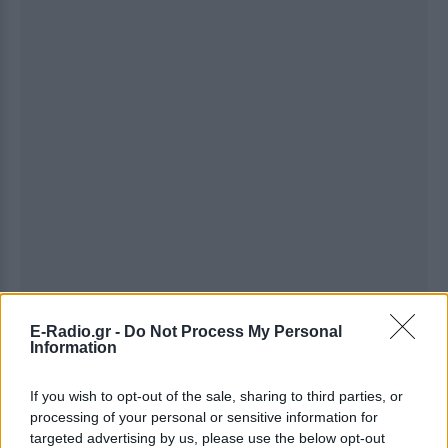
Ακολουθήστε το E-Radio.gr στο
Google News
E-Radio.gr -
Do Not Process My Personal
Information
και μάθετε πρώτοι
τα πιο hot νέα
.
Για ακόμη περισσότερα
νέα
, μπείτε στην
ροή
If you wish to opt-out of the sale, sharing to third parties, or
processing of your personal or sensitive information for
ειδήσεων
του E-Daily.gr
targeted advertising by us, please use the below opt-out