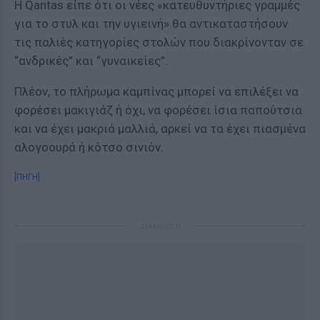
Η Qantas είπε ότι οι νέες «κατευθυντήριες γραμμές
για το στυλ και την υγιεινή» θα αντικαταστήσουν
τις παλιές κατηγορίες στολών που διακρίνονταν σε
“ανδρικές” και “γυναικείες”.
Πλέον, το πλήρωμα καμπίνας μπορεί να επιλέξει να
φορέσει μακιγιάζ ή όχι, να φορέσει ίσια παπούτσια
και να έχει μακριά μαλλιά, αρκεί να τα έχει πιασμένα
αλογοουρά ή κότσο σινιόν.
[ΠΗΓΗ]
ΔΙΑΦΗΜΙΣΗ