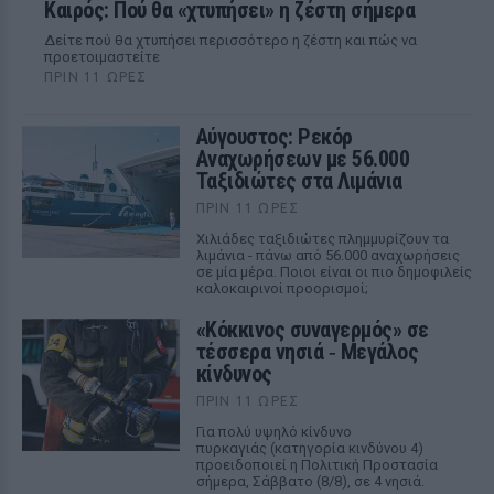
Καιρός: Πού θα «χτυπήσει» η ζέστη σήμερα
Δείτε πού θα χτυπήσει περισσότερο η ζέστη και πώς να
προετοιμαστείτε
ΠΡΙΝ 11 ΏΡΕΣ
Αύγουστος: Ρεκόρ
Αναχωρήσεων με 56.000
Ταξιδιώτες στα Λιμάνια
ΠΡΙΝ 11 ΏΡΕΣ
Χιλιάδες ταξιδιώτες πλημμυρίζουν τα
λιμάνια - πάνω από 56.000 αναχωρήσεις
σε μία μέρα. Ποιοι είναι οι πιο δημοφιλείς
καλοκαιρινοί προορισμοί;
«Κόκκινος συναγερμός» σε
τέσσερα νησιά ‑ Μεγάλος
κίνδυνος
ΠΡΙΝ 11 ΏΡΕΣ
Για πολύ υψηλό κίνδυνο
πυρκαγιάς (κατηγορία κινδύνου 4)
προειδοποιεί η Πολιτική Προστασία
σήμερα, Σάββατο (8/8), σε 4 νησιά.