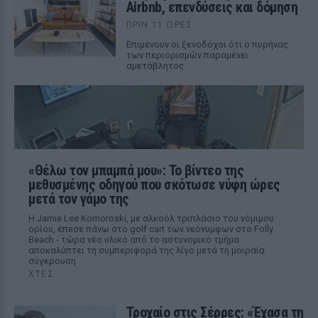
Airbnb, επενδύσεις και δόμηση
ΠΡΙΝ 11 ΏΡΕΣ
Επιμένουν οι ξενοδόχοι ότι ο πυρήνας
των περιορισμών παραμένει
αμετάβλητος
«Θέλω τον μπαμπά μου»: Το βίντεο της
μεθυσμένης οδηγού που σκότωσε νύφη ώρες
μετά τον γάμο της
Η Jamie Lee Komoroski, με αλκοόλ τριπλάσιο του νόμιμου
ορίου, έπεσε πάνω στο golf cart των νεόνυμφων στο Folly
Beach - τώρα νέο υλικό από το αστυνομικό τμήμα
αποκαλύπτει τη συμπεριφορά της λίγο μετά τη μοιραία
σύγκρουση
ΧΤΕΣ
Τροχαίο στις Σέρρες: «Έχασα τη