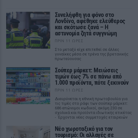
Συνελήφθη για φόνο στο
Λονδίνο, αφέθηκε ελεύθερος
και σκότωσε ξανά – Η
αστυνομία ζητά συγγνώμη
ΠΡΙΝ 11 ΏΡΕΣ
Στο μεταξύ είχε επιτεθεί σε άλλες
γυναίκες μέσα σε τρένα της βρετανικής
πρωτεύουσας
Σούπερ μάρκετ: Μειώσεις
τιμών έως 7% σε πάνω από
1.000 προϊόντα, πότε ξεκινούν
ΠΡΙΝ 11 ΏΡΕΣ
Διευρύνεται η εθνική πρωτοβουλία για
τις τιμές στο ράφι των σούπερ μάρκετ:
686 επώνυμοι κωδικοί, ακόμη 230 σε
σχολικά και προϊόντα ιδιωτικής ετικέτας
- Έρχονται νέες συμμετοχές εταιρειών
Νέο χωροταξικό για τον
τουρισμό: Οι αλλαγές σε