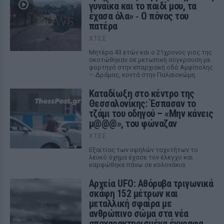
γυναίκα και το παιδί μου, τα
έχασα όλα» ‑ Ο πόνος του
πατέρα
ΧΤΕΣ
Μητέρα 43 ετών και ο 21χρονος γιος της
σκοτώθηκαν σε μετωπική σύγκρουση με
φορτηγό στην επαρχιακή οδό Αμφίπολης
– Δράμας, κοντά στην Παλαιοκώμη.
Καταδίωξη στο κέντρο της
Θεσσαλονίκης: Έσπασαν το
τζάμι του οδηγού – «Μην κάνεις
μ@@@», του φώναζαν
ΧΤΕΣ
Εξαιτίας των υψηλών ταχυτήτων το
λευκό όχημα έχασε τον έλεγχο και
καρφώθηκε πάνω σε κολονάκια.
Αρχεία UFO: Αθόρυβα τριγωνικά
σκάφη 152 μέτρων και
μεταλλική σφαίρα με
ανθρώπινο σώμα στα νέα
αποχαρακτηρισμένα έγγραφα