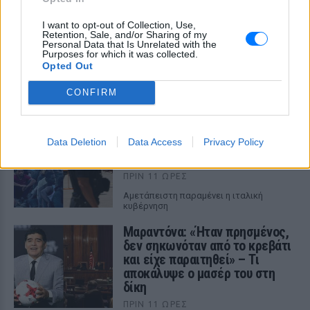
I want to opt-out of Collection, Use,
Retention, Sale, and/or Sharing of my
Personal Data that Is Unrelated with the
Purposes for which it was collected.
ΔΕΙΤΕ ΕΠΙΣΗΣ
Opted Out
CONFIRM
ΣΤΗΝ ΙΔΙΑ ΚΑΤΗΓΟΡΙΑ
«Δεν δεχόμαστε τελεσίγραφα»:
Data Deletion
Data Access
Privacy Policy
Η απάντηση της Ιταλίας στην
Ισπανία
ΠΡΙΝ 11 ΏΡΕΣ
Αμετάπειστη παραμένει η ιταλική
κυβέρνηση
Μαραντόνα: «Ήταν πρησμένος,
δεν σηκωνόταν από το κρεβάτι
και είχε παραιτηθεί» – Τι
αποκάλυψε ο μασέρ του στη
δίκη
ΠΡΙΝ 11 ΏΡΕΣ