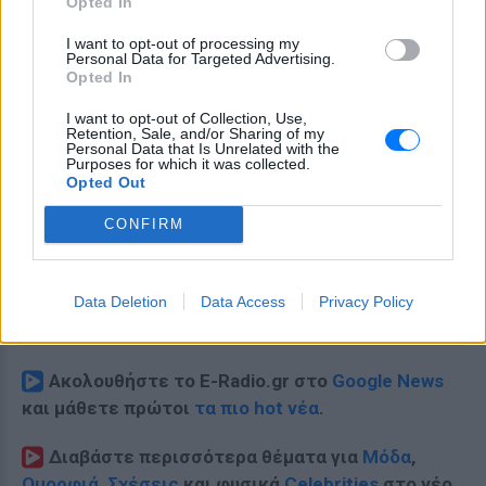
Opted In
I want to opt-out of processing my
Personal Data for Targeted Advertising.
Opted In
I want to opt-out of Collection, Use,
Retention, Sale, and/or Sharing of my
Personal Data that Is Unrelated with the
Purposes for which it was collected.
Opted Out
CONFIRM
Data Deletion
Data Access
Privacy Policy
Ακολουθήστε το E-Radio.gr στο
Google News
και μάθετε πρώτοι
τα πιο hot νέα
.
Διαβάστε περισσότερα θέματα για
Μόδα
,
Ομορφιά
,
Σχέσεις
και φυσικά
Celebrities
στο νέο