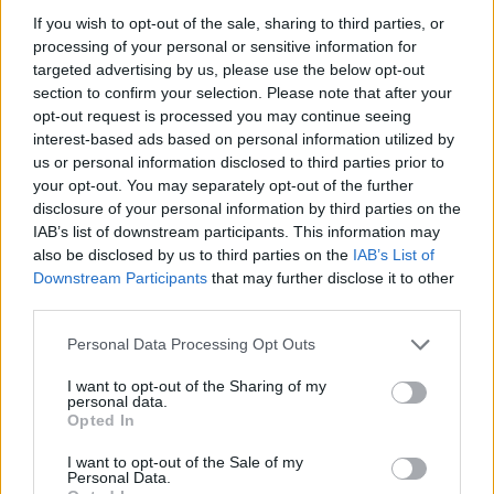
If you wish to opt-out of the sale, sharing to third parties, or
ακριβώς έκανε νυχτιάτικα με ένα όπλο και 2
processing of your personal or sensitive information for
γραμμάρια κoκαΐνης στην κατοχή του. Εκτοτε σιωπή
targeted advertising by us, please use the below opt-out
απόλυτη. Κάτι ασυνήθιστο για τον μέχρι πρότινος
section to confirm your selection. Please note that after your
λαλίστατο καλλιτέχνη που με τον γνωστό
opt-out request is processed you may continue seeing
αφοριστικό τρόπο του κατακεραύνωνε
interest-based ads based on personal information utilized by
us or personal information disclosed to third parties prior to
μασουλώντας τσίχλα τους πάντες και τα πάντα υπό
your opt-out. You may separately opt-out of the further
το πρίσμα μιας ολοκληρωτικής ακύρωσης εκείνου
disclosure of your personal information by third parties on the
που ο ίδιος αποκαλούσε «κατεστημένο»,
IAB’s list of downstream participants. This information may
«τυράννους» κ.λπ.
also be disclosed by us to third parties on the
IAB’s List of
Downstream Participants
that may further disclose it to other
third parties.
[ΠΗΓΗ]
Personal Data Processing Opt Outs
ΔΙΑΦΗΜΙΣΗ
I want to opt-out of the Sharing of my
personal data.
Opted In
I want to opt-out of the Sale of my
Personal Data.