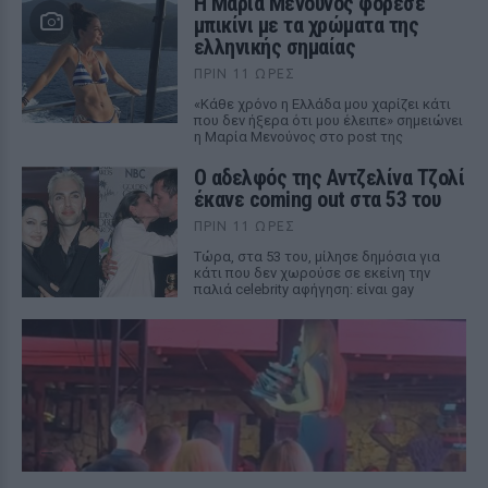
Η Μαρία Μενούνος φόρεσε
μπικίνι με τα χρώματα της
ελληνικής σημαίας
ΠΡΙΝ 11 ΏΡΕΣ
«Κάθε χρόνο η Ελλάδα μου χαρίζει κάτι
που δεν ήξερα ότι μου έλειπε» σημειώνει
η Μαρία Μενούνος στο post της
Ο αδελφός της Αντζελίνα Τζολί
έκανε coming out στα 53 του
ΠΡΙΝ 11 ΏΡΕΣ
Τώρα, στα 53 του, μίλησε δημόσια για
κάτι που δεν χωρούσε σε εκείνη την
παλιά celebrity αφήγηση: είναι gay