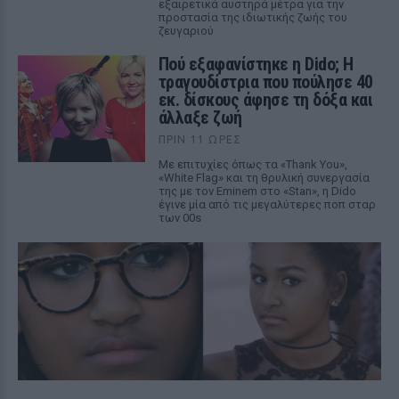
εξαιρετικά αυστηρά μέτρα για την
προστασία της ιδιωτικής ζωής του
ζευγαριού
Πού εξαφανίστηκε η Dido; Η
τραγουδίστρια που πούλησε 40
εκ. δίσκους άφησε τη δόξα και
άλλαξε ζωή
ΠΡΙΝ 11 ΏΡΕΣ
Με επιτυχίες όπως τα «Thank You»,
«White Flag» και τη θρυλική συνεργασία
της με τον Eminem στο «Stan», η Dido
έγινε μία από τις μεγαλύτερες ποπ σταρ
των 00s