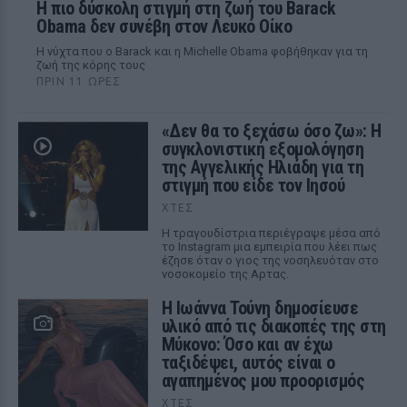
Η πιο δύσκολη στιγμή στη ζωή του Barack
Obama δεν συνέβη στον Λευκό Οίκο
Η νύχτα που ο Barack και η Michelle Obama φοβήθηκαν για τη
ζωή της κόρης τους
ΠΡΙΝ 11 ΏΡΕΣ
«Δεν θα το ξεχάσω όσο ζω»: Η
συγκλονιστική εξομολόγηση
της Αγγελικής Ηλιάδη για τη
στιγμή που είδε τον Ιησού
ΧΤΕΣ
Η τραγουδίστρια περιέγραψε μέσα από
το Instagram μια εμπειρία που λέει πως
έζησε όταν ο γιος της νοσηλευόταν στο
νοσοκομείο της Αρτας.
Η Ιωάννα Τούνη δημοσίευσε
υλικό από τις διακοπές της στη
Μύκονο: Όσο και αν έχω
ταξιδέψει, αυτός είναι ο
αγαπημένος μου προορισμός
ΧΤΕΣ