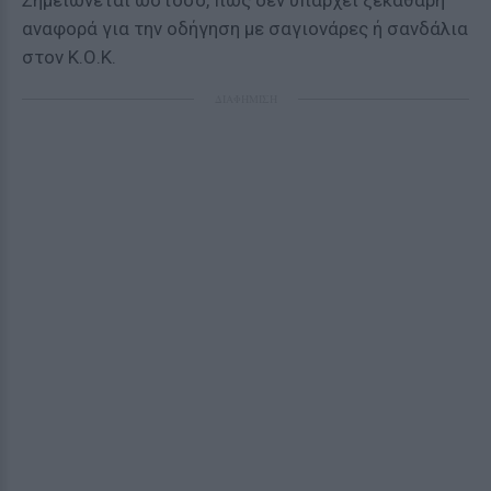
Σημειώνεται ωστόσο, πως δεν υπάρχει ξεκάθαρη
αναφορά για την οδήγηση με σαγιονάρες ή σανδάλια
στον Κ.Ο.Κ.
ΔΙΑΦΗΜΙΣΗ