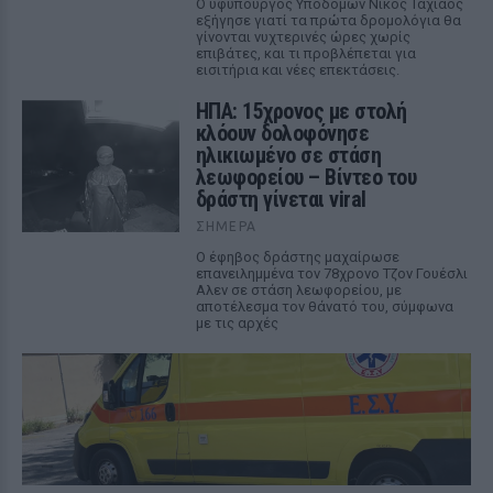
Ο υφυπουργός Υποδομών Νίκος Ταχιάος
εξήγησε γιατί τα πρώτα δρομολόγια θα
γίνονται νυχτερινές ώρες χωρίς
επιβάτες, και τι προβλέπεται για
εισιτήρια και νέες επεκτάσεις.
ΗΠΑ: 15χρονος με στολή
κλόουν δολοφόνησε
ηλικιωμένο σε στάση
λεωφορείου – Βίντεο του
δράστη γίνεται viral
ΣΉΜΕΡΑ
Ο έφηβος δράστης μαχαίρωσε
επανειλημμένα τον 78χρονο Τζον Γουέσλι
Αλεν σε στάση λεωφορείου, με
αποτέλεσμα τον θάνατό του, σύμφωνα
με τις αρχές