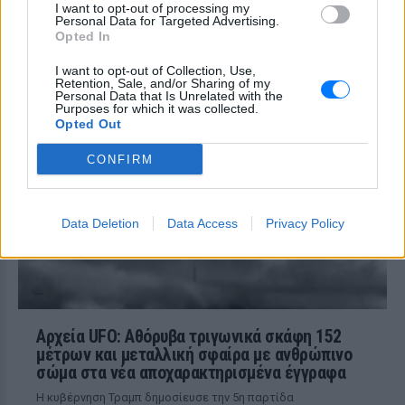
I want to opt-out of processing my
φορτηγό στην επαρχιακή οδό Αμφίπολης
Personal Data for Targeted Advertising.
– Δράμας, κοντά στην Παλαιοκώμη.
Opted In
Καταδίωξη στο κέντρο της
I want to opt-out of Collection, Use,
Θεσσαλονίκης: Έσπασαν το
Retention, Sale, and/or Sharing of my
τζάμι του οδηγού – «Μην κάνεις
Personal Data that Is Unrelated with the
Purposes for which it was collected.
μ@@@», του φώναζαν
Opted Out
ΣΉΜΕΡΑ
CONFIRM
Εξαιτίας των υψηλών ταχυτήτων το
λευκό όχημα έχασε τον έλεγχο και
καρφώθηκε πάνω σε κολονάκια.
Data Deletion
Data Access
Privacy Policy
Αρχεία UFO: Αθόρυβα τριγωνικά σκάφη 152
μέτρων και μεταλλική σφαίρα με ανθρώπινο
σώμα στα νέα αποχαρακτηρισμένα έγγραφα
Η κυβέρνηση Τραμπ δημοσίευσε την 5η παρτίδα