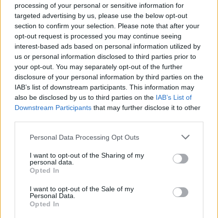
processing of your personal or sensitive information for
ΣΤΗΝ ΙΔΙΑ ΚΑΤΗΓΟΡΙΑ
targeted advertising by us, please use the below opt-out
section to confirm your selection. Please note that after your
opt-out request is processed you may continue seeing
«Θέλω τον μπαμπά μου»: Το
interest-based ads based on personal information utilized by
βίντεο της μεθυσμένης οδηγού
us or personal information disclosed to third parties prior to
που σκότωσε νύφη ώρες μετά
τον γάμο της
your opt-out. You may separately opt-out of the further
disclosure of your personal information by third parties on the
ΣΉΜΕΡΑ
IAB’s list of downstream participants. This information may
Η Jamie Lee Komoroski, με αλκοόλ
also be disclosed by us to third parties on the
IAB’s List of
τριπλάσιο του νόμιμου ορίου, έπεσε
Downstream Participants
that may further disclose it to other
πάνω στο golf cart των νεόνυμφων στο
Folly Beach - τώρα νέο υλικό από το
third parties.
αστυνομικό τμήμα αποκαλύπτει τη
συμπεριφορά της λίγο μετά τη μοιραία
Personal Data Processing Opt Outs
σύγκρουση
Τροχαίο στις Σέρρες: «Έχασα τη
I want to opt-out of the Sharing of my
personal data.
γυναίκα και το παιδί μου, τα
Opted In
έχασα όλα» ‑ Ο πόνος του
πατέρα
I want to opt-out of the Sale of my
Personal Data.
ΣΉΜΕΡΑ
Opted In
Μητέρα 43 ετών και ο 21χρονος γιος της
σκοτώθηκαν σε μετωπική σύγκρουση με