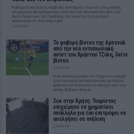
Καθοριστική ήταν η συμβολή τεσσάρων ιδιωτών στη μεγάλη
επιχείρηση απομάκρυνσης πολιτών και επισκεπτών από τον
Αγιο Παύλο και την Πρέβελη, την ώρα που η πυρκαγιά
απειλούσε τις δύο περιοχές
ΣΉΜΕΡΑ
Το φοβερό βίντεο της Αρσεναλ
από την νέα εντυπωσιακή
ασίστ του Χρήστου Τζόλη, δείτε
βίντεο
ΣΉΜΕΡΑ
Η εκτέλεση κόρνερ του 24χρονου winger
ήταν πραγματικά εκπληκτική, με πολλά
φάλτσα και δύσκολη για έλεγχο από τον
κίπερ Αλβαρο Βαγιές
Σοκ στην Κρήτη: Τουρίστας
επιχείρησε να χρηματίσει
υπάλληλο για του επιτρέψει να
ασελγήσει σε ανήλικη
ΣΉΜΕΡΑ