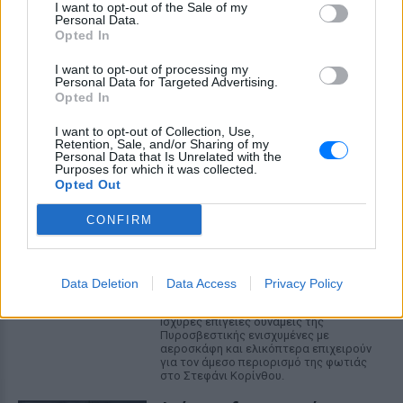
I want to opt-out of the Sale of my
Personal Data.
Opted In
Αρχεία UFO: Αθόρυβα τριγωνικά σκάφη 152
μέτρων και μεταλλική σφαίρα με ανθρώπινο
I want to opt-out of processing my
Personal Data for Targeted Advertising.
σώμα στα νέα αποχαρακτηρισμένα έγγραφα
Opted In
Η κυβέρνηση Τραμπ δημοσίευσε την 5η παρτίδα
αποχαρακτηρισμένων αρχείων με αναφορές στρατιωτικών
I want to opt-out of Collection, Use,
πιλότων, μαρτύρων και αναλύσεων του FBI για ανεξήγητα
Retention, Sale, and/or Sharing of my
εναέρια φαινόμενα σε ΗΠΑ, Βραζιλία και Αφγανιστάν.
Personal Data that Is Unrelated with the
Purposes for which it was collected.
ΧΤΕΣ
Opted Out
Φωτιά στην Κόρινθο:
CONFIRM
Συναγερμός στο Στεφάνι ‑
Εναέρια μέσα και μήνυμα
εκκένωσης από το 112
Data Deletion
Data Access
Privacy Policy
ΧΤΕΣ
Ισχυρές επίγειες δυνάμεις της
Πυροσβεστικής ενισχυμένες με
αεροσκάφη και ελικόπτερα επιχειρούν
για τον άμεσο περιορισμό της φωτιάς
στο Στεφάνι Κορίνθου.