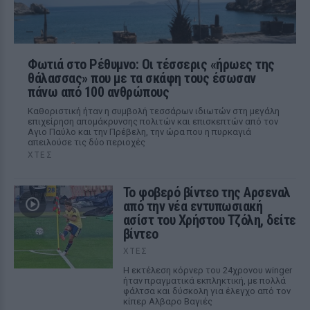
Φωτιά στο Ρέθυμνο: Οι τέσσερις «ήρωες της
θάλασσας» που με τα σκάφη τους έσωσαν
πάνω από 100 ανθρώπους
Καθοριστική ήταν η συμβολή τεσσάρων ιδιωτών στη μεγάλη
επιχείρηση απομάκρυνσης πολιτών και επισκεπτών από τον
Αγιο Παύλο και την Πρέβελη, την ώρα που η πυρκαγιά
απειλούσε τις δύο περιοχές
ΧΤΕΣ
Το φοβερό βίντεο της Αρσεναλ
από την νέα εντυπωσιακή
ασίστ του Χρήστου Τζόλη, δείτε
βίντεο
ΧΤΕΣ
Η εκτέλεση κόρνερ του 24χρονου winger
ήταν πραγματικά εκπληκτική, με πολλά
φάλτσα και δύσκολη για έλεγχο από τον
κίπερ Αλβαρο Βαγιές