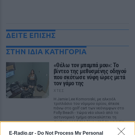
ΔΕΙΤΕ ΕΠΙΣΗΣ
ΣΤΗΝ ΙΔΙΑ ΚΑΤΗΓΟΡΙΑ
«Θέλω τον μπαμπά μου»: Το
βίντεο της μεθυσμένης οδηγού
που σκότωσε νύφη ώρες μετά
τον γάμο της
ΧΤΕΣ
Η Jamie Lee Komoroski, με αλκοόλ
τριπλάσιο του νόμιμου ορίου, έπεσε
πάνω στο golf cart των νεόνυμφων στο
Folly Beach - τώρα νέο υλικό από το
αστυνομικό τμήμα αποκαλύπτει τη
συμπεριφορά της λίγο μετά τη μοιραία
σύγκρουση
E-Radio.gr -
Do Not Process My Personal