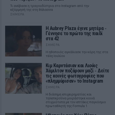
Τι ανέβασε η τραγουδίστρια στο Instagram από την
εξόρμησή της στη θάλασσα
ΣΉΜΕΡΑ
Η Aubrey Plaza έγινε μητέρα ‑
Γέννησε το πρώτο της παιδί
στα 42
ΣΉΜΕΡΑ
Η ηθοποιός αγκάλιασε την κόρη της στα
τέλη Ιουλίου
Κιμ Καρντάσιαν και Λιούις
Χάμιλτον ποζάρουν μαζί ‑ Δείτε
τις κοινές φωτογραφίες που
«πλημμύρισαν» το Instagram
ΣΉΜΕΡΑ
Η διάσημη επιχειρηματίας και
τηλεπερσόνα μοιράστηκε κοινά
στιγμιότυπα με τον επτάκις παγκόσμιο
πρωταθλητή της Formula 1