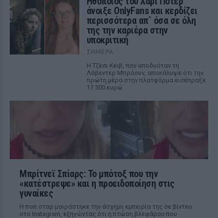
Ηθοποιός του Χάρι Πότερ
άνοιξε OnlyFans και κερδίζει
περισσότερα απ` όσα σε όλη
της την καριέρα στην
υποκριτική
ΣΉΜΕΡΑ
Η Τζέσι Κέιβ, που υποδυόταν τη
Λάβεντερ Μπράουν, αποκάλυψε ότι την
πρώτη μέρα στην πλατφόρμα εισέπραξε
17.500 ευρώ
Μπρίτνεϊ Σπίαρς: Το μπότοξ που την
«κατέστρεψε» και η προειδοποίηση στις
γυναίκες
Η ποπ σταρ μοιράστηκε την άσχημη εμπειρία της σε βίντεο
στο Instagram, εξηγώντας ότι η πτώση βλεφάρου που