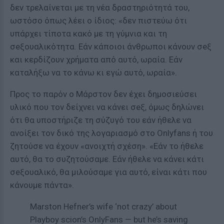
δεν τρελαίνεται με τη νέα δραστηριότητά του,
ωστόσο όπως λέει ο ίδιος: «δεν πιστεύω ότι
υπάρχει τίποτα κακό με τη γύμνια και τη
σeξουαλικότητα. Εάν κάποιοι άνθρωποι κάνουν σeξ
και κερδίζουν χρήματα από αυτό, ωραία. Εάν
καταλήξω να το κάνω κι εγώ αυτό, ωραία».
Προς το παρόν ο Μάρστον δεν έχει δημοσιεύσει
υλικό που τον δείχνει να κάνει σeξ, όμως δηλώνει
ότι θα υποστήριζε τη σύζυγό του εάν ήθελε να
ανοίξει τον δικό της λογαριασμό στο Onlyfans ή του
ζητούσε να έχουν «ανοιχτή σχέση». «Εάν το ήθελε
αυτό, θα το συζητούσαμε. Εάν ήθελε να κάνει κάτι
σeξουαλικό, θα μιλούσαμε για αυτό, είναι κάτι που
κάνουμε πάντα».
Marston Hefner’s wife ‘not crazy’ about
Playboy scion’s OnlyFans — but he’s saving