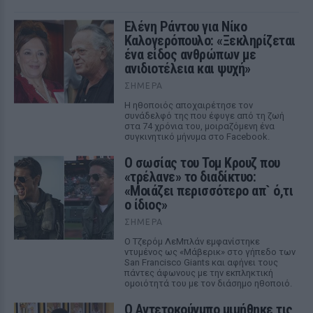
Ελένη Ράντου για Νίκο
Καλογερόπουλο: «Ξεκληρίζεται
ένα είδος ανθρώπων με
ανιδιοτέλεια και ψυχή»
ΣΉΜΕΡΑ
Η ηθοποιός αποχαιρέτησε τον
συνάδελφό της που έφυγε από τη ζωή
στα 74 χρόνια του, μοιραζόμενη ένα
συγκινητικό μήνυμα στο Facebook.
Ο σωσίας του Τομ Κρουζ που
«τρέλανε» το διαδίκτυο:
«Μοιάζει περισσότερο απ` ό,τι
ο ίδιος»
ΣΉΜΕΡΑ
Ο Τζερόμ ΛεΜπλάν εμφανίστηκε
ντυμένος ως «Μάβερικ» στο γήπεδο των
San Francisco Giants και αφήνει τους
πάντες άφωνους με την εκπληκτική
ομοιότητά του με τον διάσημο ηθοποιό.
Ο Αντετοκούνμπο μιμήθηκε τις