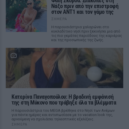
Φαίη Σκορδά: Διακοπές στη
Νάξο πριν από την επιστροφή
στον ΑΝΤ1 και τον γάμο της
ΣΉΜΕΡΑ
Η παρουσιάστρια χαλαρώνει στο
κυκλαδίτικο νησί πριν ξεκινήσει μια από
τις πιο γεμάτες περιόδους της καριέρας
και της προσωπικής της ζωής.
Κατερίνα Παναγοπούλου: Η βραδινή εμφάνισή
της στη Μύκονο που τράβηξε όλα τα βλέμματα
Η παρουσιάστρια του MEGA βρέθηκε στο Νησί των Ανέμων
για πέντε ημέρες και εντυπωσίασε με το vacation look της,
αρνούμενη να σχολιάσει τηλεοπτικές εξελίξεις.
ΣΉΜΕΡΑ