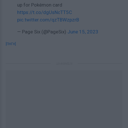
up for Pokémon card
https://t.co/dgUsNcTT5C
pic.twitter.com/qzTBWzpzrB
— Page Six (@PageSix)
June 15, 2023
[ΠΗΓΗ]
ΔΙΑΦΗΜΙΣΗ