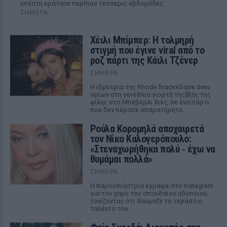
υπέστη κράτησε περίπου τέσσερις εβδομάδες.
ΣΉΜΕΡΑ
Χέιλι Μπίμπερ: Η τολμηρή
στιγμή που έγινε viral από το
ροζ πάρτι της Κάιλι Τζένερ
ΣΉΜΕΡΑ
Η ιδρύτρια της Rhode διασκέδασε άνευ
ορίων στη γενέθλια γιορτή της親ής της
φίλης στο Μπέβερλι Χιλς, σε ένα πάρτι
που δεν πέρασε απαρατήρητο.
Ρούλα Κορομηλά αποχαιρετά
τον Νίκο Καλογερόπουλο:
«Στεναχωρήθηκα πολύ ‑ έχω να
θυμάμαι πολλά»
ΣΉΜΕΡΑ
Η παρουσιάστρια έγραψε στο Instagram
για τον χαμό του σπουδαίου ηθοποιού,
τονίζοντας ότι θαύμαζε το τεράστιο
ταλέντο του.