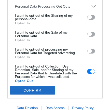
Personal Data Processing Opt Outs
ΣΤΗΝ ΙΔΙΑ ΚΑΤΗΓΟΡΙΑ
I want to opt-out of the Sharing of my
personal data.
Extreme Makeover Home
Opted In
Edition με τον Σπύρο Σούλη: Το
I want to opt-out of the Sale of my
νέο trailer του ΑΝΤ1 που μας
Personal Data.
άφησε άφωνους
Opted In
ΣΉΜΕΡΑ
I want to opt-out of processing my
Το διεθνώς γνωστό ριάλιτι ανακαίνισης
Personal Data for Targeted Advertising.
έρχεται στον ΑΝΤ1 από το φθινόπωρο,
Opted In
με τον Σπύρο Σούλη στο τιμόνι της
ελληνικής εκδοχής.
I want to opt-out of Collection, Use,
Retention, Sale, and/or Sharing of my
Κιμ Καρντάσιαν και Λιούις
Personal Data that Is Unrelated with the
Χάμιλτον: Τα νέα κοινά
Purposes for which it was collected.
στιγμιότυπα που μοιράστηκαν
Opted Out
στο Instagram
CONFIRM
ΣΉΜΕΡΑ
Η διάσημη τηλεπερσόνα δημοσίευσε
φωτογραφικό άλμπουμ με selfie και
αγκαλιές μαζί με τον επτά φορές
Data Deletion
Data Access
Privacy Policy