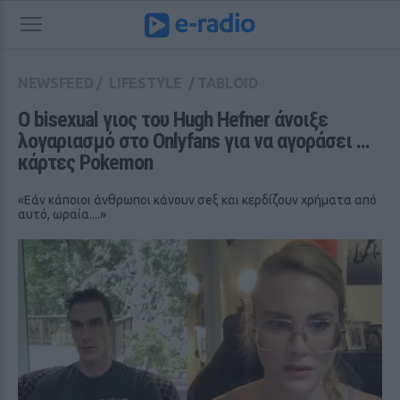
NEWSFEED
/
LIFESTYLE
/
TABLOID
Ο bisexual γιος του Hugh Hefner άνοιξε 
λογαριασμό στο Onlyfans για να αγοράσει ... 
κάρτες Pokemon
«Εάν κάποιοι άνθρωποι κάνουν σeξ και κερδίζουν χρήματα από
αυτό, ωραία....»