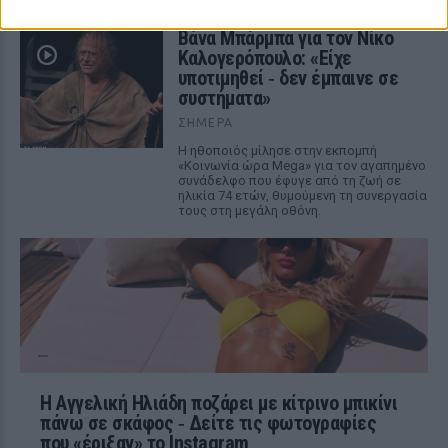
παγκόσμιο πρωταθλητή της Formula 1
Βάνα Μπάρμπα για τον Νίκο
Καλογερόπουλο: «Είχε
υποτιμηθεί ‑ δεν έμπαινε σε
συστήματα»
ΣΉΜΕΡΑ
Η ηθοποιός μίλησε στην εκπομπή
«Κοινωνία ώρα Mega» για τον αγαπημένο
συνάδελφο που έφυγε από τη ζωή σε
ηλικία 74 ετών, θυμούμενη τη συνεργασία
τους στη μεγάλη οθόνη.
Η Αγγελική Ηλιάδη ποζάρει με κίτρινο μπικίνι
πάνω σε σκάφος ‑ Δείτε τις φωτογραφίες
που «έριξαν» το Instagram