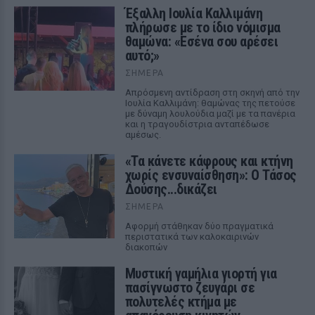
Έξαλλη Ιουλία Καλλιμάνη
πλήρωσε με το ίδιο νόμισμα
θαμώνα: «Εσένα σου αρέσει
αυτό;»
ΣΉΜΕΡΑ
Απρόσμενη αντίδραση στη σκηνή από την
Ιουλία Καλλιμάνη: θαμώνας της πετούσε
με δύναμη λουλούδια μαζί με τα πανέρια
και η τραγουδίστρια ανταπέδωσε
αμέσως.
«Τα κάνετε κάφρους και κτήνη
χωρίς ενσυναίσθηση»: Ο Τάσος
Δούσης...δικάζει
ΣΉΜΕΡΑ
Αφορμή στάθηκαν δύο πραγματικά
περιστατικά των καλοκαιρινών
διακοπών
Μυστική γαμήλια γιορτή για
πασίγνωστο ζευγάρι σε
πολυτελές κτήμα με