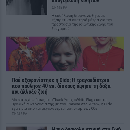
απαγόρευση κινητών
ΣΉΜΕΡΑ
Η εκδήλωση διοργανώθηκε με
εξαιρετικά αυστηρά μέτρα για την
προστασία της ιδιωτικής ζωής του
ζευγαριού
Πού εξαφανίστηκε η Dido; Η τραγουδίστρια
που πούλησε 40 εκ. δίσκους άφησε τη δόξα
και άλλαξε ζωή
Με επιτυχίες όπως τα «Thank You», «White Flag» και τη
θρυλική συνεργασία της με τον Eminem στο «Stan», η Dido
έγινε μία από τις μεγαλύτερες ποπ σταρ των 00s
ΣΉΜΕΡΑ
Η πιο δύσκολη στιγμή στη ζωή