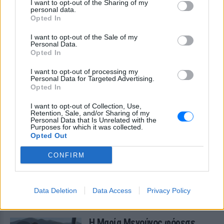
I want to opt-out of the Sharing of my
personal data.
ΣΤΗΝ ΙΔΙΑ ΚΑΤΗΓΟΡΙΑ
Opted In
Αριελ Κωνσταντινίδη: Τώρα
I want to opt-out of the Sale of my
Personal Data.
ασχολούνται με το δέρμα μου,
Opted In
δεν πρόκειται να κρύβομαι
ΣΉΜΕΡΑ
I want to opt-out of processing my
Personal Data for Targeted Advertising.
Δεν με αγγίζει, έχω ροδόχρου ακμή, η
Opted In
οποία επιδεινώθηκε από τις ορμόνες της
εγκυμοσύνης, ανέφερε η ηθοποιός
I want to opt-out of Collection, Use,
Retention, Sale, and/or Sharing of my
Μύκονος: Ιταλοί παρτάρουν σε
Personal Data that Is Unrelated with the
έξαλλη κατάσταση μέσα σε...
Purposes for which it was collected.
βανάκι ‑ Η αντίδραση του
Opted Out
οδηγού
CONFIRM
ΣΉΜΕΡΑ
Στα πλάνα που δημοσιεύει το Mykonos
live TV, οι επιβάτες φαίνονται να
διασκεδάζουν με ιδιαίτερα έντονο
Data Deletion
Data Access
Privacy Policy
τρόπο, χοροπηδώντας, τραγουδώντας
και φωνάζοντας μέσα στο όχημα
Η Μαρία Μενούνος φόρεσε