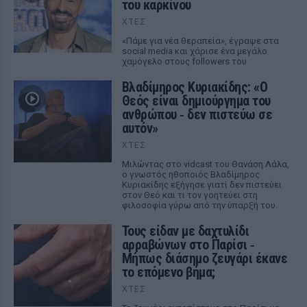
του καρκίνου
ΧΤΕΣ
«Πάμε για νέα θεραπεία», έγραψε στα
social media και χάρισε ένα μεγάλο
χαμόγελο στους followers του
Βλαδίμηρος Κυριακίδης: «Ο
Θεός είναι δημιούργημα του
ανθρώπου ‑ δεν πιστεύω σε
αυτόν»
ΧΤΕΣ
Μιλώντας στο vidcast του Θανάση Λάλα,
ο γνωστός ηθοποιός Βλαδίμηρος
Κυριακίδης εξήγησε γιατί δεν πιστεύει
στον Θεό και τι τον γοητεύει στη
φιλοσοφία γύρω από την ύπαρξή του.
Τους είδαν με δαχτυλίδι
αρραβώνων στο Παρίσι ‑
Μήπως διάσημο ζευγάρι έκανε
το επόμενο βήμα;
ΧΤΕΣ