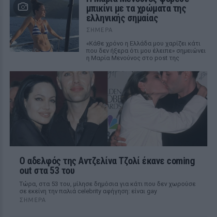
μπικίνι με τα χρώματα της
ελληνικής σημαίας
ΣΉΜΕΡΑ
«Κάθε χρόνο η Ελλάδα μου χαρίζει κάτι
που δεν ήξερα ότι μου έλειπε» σημειώνει
η Μαρία Μενούνος στο post της
Ο αδελφός της Αντζελίνα Τζολί έκανε coming
out στα 53 του
Τώρα, στα 53 του, μίλησε δημόσια για κάτι που δεν χωρούσε
σε εκείνη την παλιά celebrity αφήγηση: είναι gay
ΣΉΜΕΡΑ