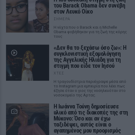
του Barack Obama δεν συνέβη
στον Λευκό Οίκο
ΣΉΜΕΡΑ
Η νύχτα που ο Barack και η Michelle
Obama φοβήθηκαν για τη ζωή της κόρης
τους
«Δεν θα το ξεχάσω όσο ζω»: Η
συγκλονιστική εξομολόγηση
της Αγγελικής Ηλιάδη για τη
στιγμή που είδε τον Ιησού
ΧΤΕΣ
Η τραγουδίστρια περιέγραψε μέσα από
το Instagram μια εμπειρία που λέει πως
έζησε όταν ο γιος της νοσηλευόταν στο
νοσοκομείο της Αρτας.
Η Ιωάννα Τούνη δημοσίευσε
υλικό από τις διακοπές της στη
Μύκονο: Όσο και αν έχω
ταξιδέψει, αυτός είναι ο
αγαπημένος μου προορισμός