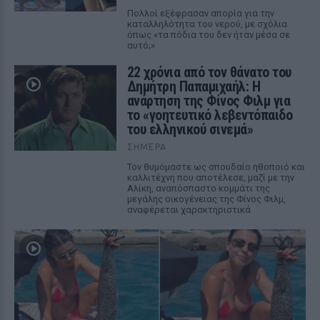
Πολλοί εξέφρασαν απορία για την
καταλληλότητα του νερού, με σχόλια
όπως «τα πόδια του δεν ήταν μέσα σε
αυτό;»
22 χρόνια από τον θάνατο του
Δημήτρη Παπαμιχαήλ: Η
ανάρτηση της Φίνος Φιλμ για
το «γοητευτικό λεβεντόπαιδο
του ελληνικού σινεμά»
ΣΉΜΕΡΑ
Τον θυμόμαστε ως σπουδαίο ηθοποιό και
καλλιτέχνη που αποτέλεσε, μαζί με την
Αλίκη, αναπόσπαστο κομμάτι της
μεγάλης οικογένειας της Φίνος Φιλμ,
αναφέρεται χαρακτηριστικά