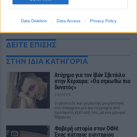
Data Deletion
Data Access
Privacy Policy
ΔΕΙΤΕ ΕΠΙΣΗΣ
ΣΤΗΝ ΙΔΙΑ ΚΑΤΗΓΟΡΙΑ
Ατύχημα για τον Ιβάν Σβιτάιλο
στην Κέρκυρα: «Θα σηκωθώ πιο
δυνατός»
ΣΉΜΕΡΑ
Ο ηθοποιός και χορευτής μοιράστηκε
στο Instagram μια φωτογραφία από
πρόσφατη εξέτασή του, με ένα μήνυμα
θάρρους
Φοβερή ιστορία στον ΟΦΗ:
Ένας κάτοχος εισιτηρίου