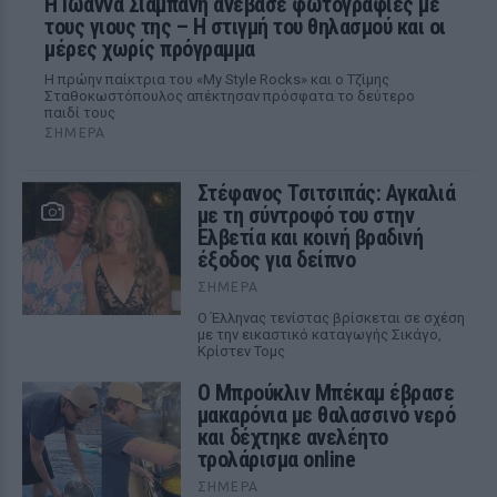
H Ιωάννα Σιαμπάνη ανέβασε φωτογραφίες με
τους γιους της – Η στιγμή του θηλασμού και οι
μέρες χωρίς πρόγραμμα
Η πρώην παίκτρια του «My Style Rocks» και ο Τζίμης
Σταθοκωστόπουλος απέκτησαν πρόσφατα το δεύτερο
παιδί τους
ΣΉΜΕΡΑ
Στέφανος Τσιτσιπάς: Αγκαλιά
με τη σύντροφό του στην
Ελβετία και κοινή βραδινή
έξοδος για δείπνο
ΣΉΜΕΡΑ
Ο Έλληνας τενίστας βρίσκεται σε σχέση
με την εικαστικό καταγωγής Σικάγο,
Κρίστεν Τομς
Ο Μπρούκλιν Μπέκαμ έβρασε
μακαρόνια με θαλασσινό νερό
και δέχτηκε ανελέητο
τρολάρισμα online
ΣΉΜΕΡΑ