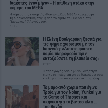
διακοπές έναν μήνα» ‑ Η απίθανη ατάκα στην
κάμερα του MEGA
Η κάμερα της εκπομπής «Κοινωνία Ώρα MEGA» κατέγραψε
τη διασκεδαστική στιγμή από το λιμάνι του Πειραιά, την
Παρασκευή 7 Αυγούστου.
ΧΤΕΣ
Η Ελένη Βουλγαράκη ξεσπά για
τις φήμες χωρισμού με τον
Ιωαννίδη: «Διασταυρώστε
καμία πληροφορία πριν
εκτοξεύσετε τη βλακεία σας»
ΧΤΕΣ
Η παραγωγός ραδιοφώνου ανάρτησε
story στο Instagram για να διαψεύσει όσα
κυκλοφορούν για την ερωτική της ζωή
Το μαροκινό χωριό που έγινε
Τροία για τον Nolan, Yunkai για
το Game of Thrones και
σκηνικό για το βίντεο κλιπ ...
της Βανδή