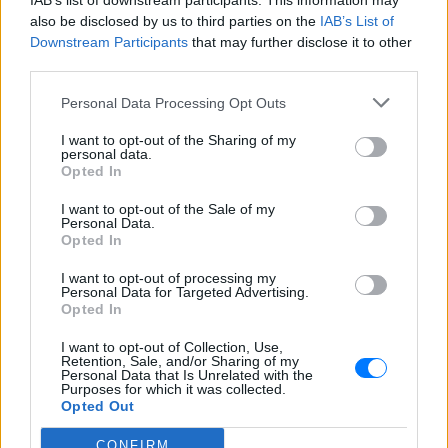
IAB’s list of downstream participants. This information may
Εσύ μπήκες στο E-Daily.gr; Τα νέα της ημέρας
also be disclosed by us to third parties on the
IAB’s List of
και ότι σου κάνει κλικ!
Downstream Participants
that may further disclose it to other
third parties.
Ακολουθήστε το E-Radio.gr και στο Instagram
Personal Data Processing Opt Outs
ΔΙΑΦΗΜΙΣΗ
I want to opt-out of the Sharing of my
personal data.
Opted In
I want to opt-out of the Sale of my
Personal Data.
Opted In
I want to opt-out of processing my
Personal Data for Targeted Advertising.
Opted In
I want to opt-out of Collection, Use,
Retention, Sale, and/or Sharing of my
Personal Data that Is Unrelated with the
Purposes for which it was collected.
Opted Out
CONFIRM