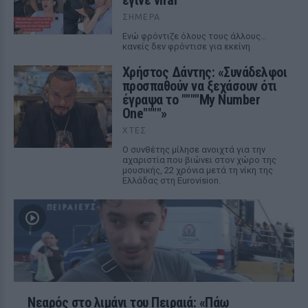
έγινε viral
ΣΉΜΕΡΑ
Ενώ φρόντιζε όλους τους άλλους...
κανείς δεν φρόντισε για εκείνη
Χρήστος Δάντης: «Συνάδελφοι
προσπαθούν να ξεχάσουν ότι
έγραψα το """"My Number
One""""»
ΧΤΕΣ
Ο συνθέτης μίλησε ανοιχτά για την
αχαριστία που βιώνει στον χώρο της
μουσικής, 22 χρόνια μετά τη νίκη της
Ελλάδας στη Eurovision.
Νεαρός στο λιμάνι του Πειραιά: «Πάω