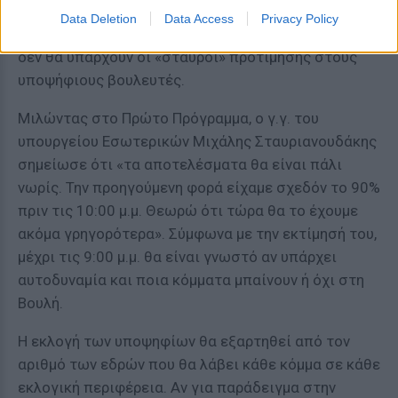
αναμένεται να ολοκληρωθεί πιο γρήγορα σε σχέση
Data Deletion
Data Access
Privacy Policy
με τις προηγούμενες εκλογές καθώς αυτήν τη φορά
δεν θα υπάρχουν οι «σταυροί» προτίμησης στους
υποψήφιους βουλευτές.
Μιλώντας στο Πρώτο Πρόγραμμα, ο γ.γ. του
υπουργείου Εσωτερικών Μιχάλης Σταυριανουδάκης
σημείωσε ότι «τα αποτελέσματα θα είναι πάλι
νωρίς. Την προηγούμενη φορά είχαμε σχεδόν το 90%
πριν τις 10:00 μ.μ. Θεωρώ ότι τώρα θα το έχουμε
ακόμα γρηγορότερα». Σύμφωνα με την εκτίμησή του,
μέχρι τις 9:00 μ.μ. θα είναι γνωστό αν υπάρχει
αυτοδυναμία και ποια κόμματα μπαίνουν ή όχι στη
Βουλή.
Η εκλογή των υποψηφίων θα εξαρτηθεί από τον
αριθμό των εδρών που θα λάβει κάθε κόμμα σε κάθε
εκλογική περιφέρεια. Αν για παράδειγμα στην