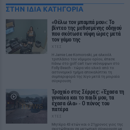
ΣΤΗΝ ΙΔΙΑ ΚΑΤΗΓΟΡΙΑ
«Θέλω τον μπαμπά μου»: Το
βίντεο της μεθυσμένης οδηγού
που σκότωσε νύφη ώρες μετά
τον γάμο της
ΧΤΕΣ
Η Jamie Lee Komoroski, με αλκοόλ
τριπλάσιο του νόμιμου ορίου, έπεσε
πάνω στο golf cart των νεόνυμφων στο
Folly Beach - τώρα νέο υλικό από το
αστυνομικό τμήμα αποκαλύπτει τη
συμπεριφορά της λίγο μετά τη μοιραία
σύγκρουση
Τροχαίο στις Σέρρες: «Έχασα τη
γυναίκα και το παιδί μου, τα
έχασα όλα» ‑ Ο πόνος του
πατέρα
ΧΤΕΣ
Μητέρα 43 ετών και ο 21χρονος γιος της
σκοτώθηκαν σε μετωπική σύγκρουση με