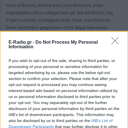
τους ειδικούς εκλογικούς καταλόγους στην
περιφέρεια όπου υπηρετούν με την επίδειξη της
στρατιωτικής ή υπηρεσιακής τους ταυτότητας.
Όσοι ένστολοι ψηφίσουν στον δήμο που είναι
εγγεγραμμένοι, οφείλουν να προσκομίσουν στην
εφορευτική επιτροπή βεβαίωση της υπηρεσίας
E-Radio.gr -
Do Not Process My Personal
Information
τους ή της μονάδας τους ότι δεν έχουν εγγραφεί
στους ειδικούς εκλογικούς καταλόγους.
If you wish to opt-out of the sale, sharing to third parties, or
processing of your personal or sensitive information for
Οι ναυτικοί που υπηρετούν σε πλοίο με ελληνική
targeted advertising by us, please use the below opt-out
σημαία, που την ημέρα των εκλογών βρίσκεται σε
section to confirm your selection. Please note that after your
ελληνικό λιμάνι, εγγράφονται σε ειδικούς
opt-out request is processed you may continue seeing
interest-based ads based on personal information utilized by
εκλογικούς καταλόγους ώστε να ψηφίσουν στον
us or personal information disclosed to third parties prior to
δήμο όπου βρίσκεται το πλοίο.
your opt-out. You may separately opt-out of the further
disclosure of your personal information by third parties on the
Επίσης, Έλληνες πολίτες, οι οποίοι είναι
IAB’s list of downstream participants. This information may
φυλακισμένοι και δεν έχουν στερηθεί το δικαίωμα
also be disclosed by us to third parties on the
IAB’s List of
του εκλέγειν, ψηφίζουν στο εκλογικό τμήμα του
Downstream Participants
that may further disclose it to other