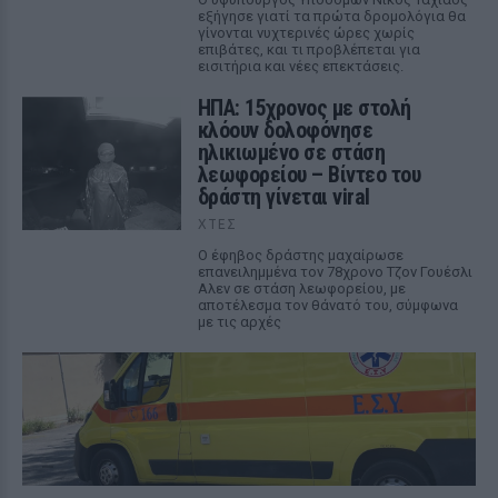
εξήγησε γιατί τα πρώτα δρομολόγια θα
γίνονται νυχτερινές ώρες χωρίς
επιβάτες, και τι προβλέπεται για
εισιτήρια και νέες επεκτάσεις.
ΗΠΑ: 15χρονος με στολή
κλόουν δολοφόνησε
ηλικιωμένο σε στάση
λεωφορείου – Βίντεο του
δράστη γίνεται viral
ΧΤΕΣ
Ο έφηβος δράστης μαχαίρωσε
επανειλημμένα τον 78χρονο Τζον Γουέσλι
Αλεν σε στάση λεωφορείου, με
αποτέλεσμα τον θάνατό του, σύμφωνα
με τις αρχές