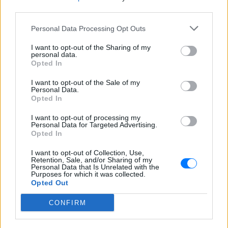
third parties.
καταστήματος όπου κρατούνται, βάσει ειδικών
εκλογικών καταλόγων, στους οποίους εγγράφονται
Personal Data Processing Opt Outs
για το σκοπό αυτό. Στα σωφρονιστικά
I want to opt-out of the Sharing of my
καταστήματα έχουν συγκροτηθεί 35 εκλογικά
personal data.
τμήματα.
Opted In
Πότε θα βγει το αποτέλεσμα
I want to opt-out of the Sale of my
Personal Data.
Opted In
Με βάση την εμπειρία της πρόσφατης αναμέτρησης
I want to opt-out of processing my
του Μαΐου η πρώτη ασφαλής εκτίμηση για το τελικό
Personal Data for Targeted Advertising.
εκλογικό αποτέλεσμα θα δοθεί από τους
Opted In
υπεύθυνους του Υπουργείου Εσωτερικών και της
I want to opt-out of Collection, Use,
Singular Logic που «τρέχει» την διαδικασία περίπου
Retention, Sale, and/or Sharing of my
Personal Data that Is Unrelated with the
μια με μιάμιση ώρα μετά το κλείσιμο της κάλπης
Purposes for which it was collected.
Opted Out
ενώ έως τις 10 το βράδυ θα έχει καταμετρηθεί
περίπου το 80% των ψήφων.
CONFIRM
Γενικότερα, η διαδικασία της καταμέτρησης