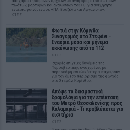
αποχαρακτηρισμένων αρχείων με αναφορές στρατιωτικών
πιλότων, μαρτύρων και αναλύσεων του FBI για ανεξήγητα
εναέρια φαινόμενα σε ΗΠΑ, Βραζιλία και Αφγανιστάν.
ΧΤΕΣ
Φωτιά στην Κόρινθο:
Συναγερμός στο Στεφάνι ‑
Εναέρια μέσα και μήνυμα
εκκένωσης από το 112
ΧΤΕΣ
Ισχυρές επίγειες δυνάμεις της
Πυροσβεστικής ενισχυμένες με
αεροσκάφη και ελικόπτερα επιχειρούν
για τον άμεσο περιορισμό της φωτιάς
στο Στεφάνι Κορίνθου.
Απόψε τα δοκιμαστικά
δρομολόγια για την επέκταση
του Μετρό Θεσσαλονίκης προς
Καλαμαριά ‑ Τι προβλέπεται για
εισιτήρια
ΧΤΕΣ
Ο υφυπουργός Υποδομών Νίκος Ταχιάος