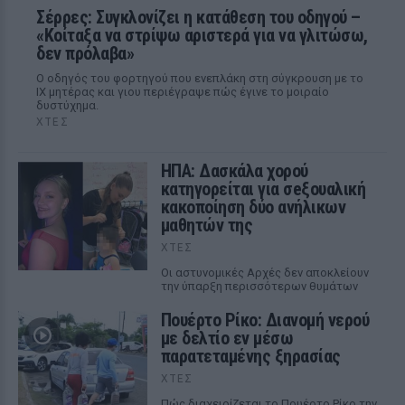
Σέρρες: Συγκλονίζει η κατάθεση του οδηγού –
«Κοίταξα να στρίψω αριστερά για να γλιτώσω,
δεν πρόλαβα»
Ο οδηγός του φορτηγού που ενεπλάκη στη σύγκρουση με το
ΙΧ μητέρας και γιου περιέγραψε πώς έγινε το μοιραίο
δυστύχημα.
ΧΤΕΣ
ΗΠΑ: Δασκάλα χορού
κατηγορείται για σeξουαλική
κακοποίηση δύο ανήλικων
μαθητών της
ΧΤΕΣ
Οι αστυνομικές Αρχές δεν αποκλείουν
την ύπαρξη περισσότερων θυμάτων
Πουέρτο Ρίκο: Διανομή νερού
με δελτίο εν μέσω
παρατεταμένης ξηρασίας
ΧΤΕΣ
Πώς διαχειρίζεται το Πουέρτο Ρίκο την