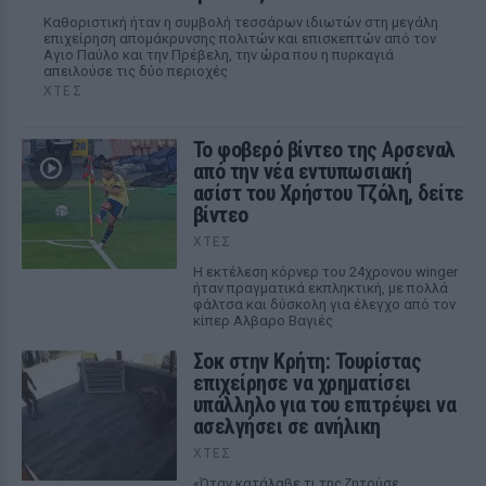
Καθοριστική ήταν η συμβολή τεσσάρων ιδιωτών στη μεγάλη
επιχείρηση απομάκρυνσης πολιτών και επισκεπτών από τον
Αγιο Παύλο και την Πρέβελη, την ώρα που η πυρκαγιά
απειλούσε τις δύο περιοχές
ΧΤΕΣ
Το φοβερό βίντεο της Αρσεναλ
από την νέα εντυπωσιακή
ασίστ του Χρήστου Τζόλη, δείτε
βίντεο
ΧΤΕΣ
Η εκτέλεση κόρνερ του 24χρονου winger
ήταν πραγματικά εκπληκτική, με πολλά
φάλτσα και δύσκολη για έλεγχο από τον
κίπερ Αλβαρο Βαγιές
Σοκ στην Κρήτη: Τουρίστας
επιχείρησε να χρηματίσει
υπάλληλο για του επιτρέψει να
ασελγήσει σε ανήλικη
ΧΤΕΣ
«Όταν κατάλαβε τι της ζητούσε,