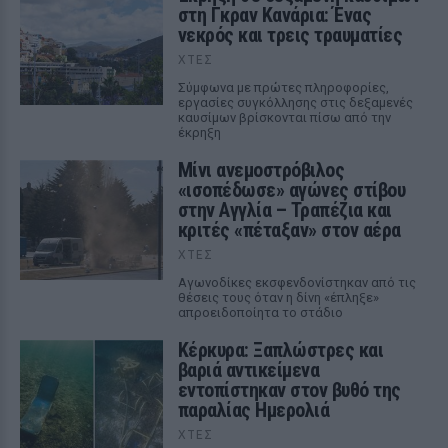
στη Γκραν Κανάρια: Ένας
νεκρός και τρεις τραυματίες
ΧΤΕΣ
Σύμφωνα με πρώτες πληροφορίες,
εργασίες συγκόλλησης στις δεξαμενές
καυσίμων βρίσκονται πίσω από την
έκρηξη
Μίνι ανεμοστρόβιλος
«ισοπέδωσε» αγώνες στίβου
στην Αγγλία – Τραπέζια και
κριτές «πέταξαν» στον αέρα
ΧΤΕΣ
Αγωνοδίκες εκσφενδονίστηκαν από τις
θέσεις τους όταν η δίνη «έπληξε»
απροειδοποίητα το στάδιο
Κέρκυρα: Ξαπλώστρες και
βαριά αντικείμενα
εντοπίστηκαν στον βυθό της
παραλίας Ημερολιά
ΧΤΕΣ