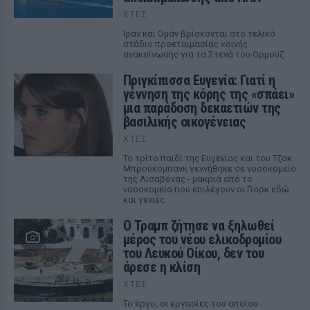
ΧΤΕΣ
Ιράν και Ομάν βρίσκονται στο τελικό
στάδιο προετοιμασίας κοινής
ανακοίνωσης για τα Στενά του Ορμούζ
Πριγκίπισσα Ευγενία: Γιατί η
γέννηση της κόρης της «σπάει»
μια παράδοση δεκαετιών της
βασιλικής οικογένειας
ΧΤΕΣ
Το τρίτο παιδί της Ευγενίας και του Τζακ
Μπρούκσμπανκ γεννήθηκε σε νοσοκομείο
της Λισαβόνας - μακριά από το
νοσοκομείο που επιλέγουν οι Γιορκ εδώ
και γενιές.
Ο Τραμπ ζήτησε να ξηλωθεί
μέρος του νέου ελικοδρομίου
του Λευκού Οίκου, δεν του
άρεσε η κλίση
ΧΤΕΣ
Το έργο, οι εργασίες του οποίου