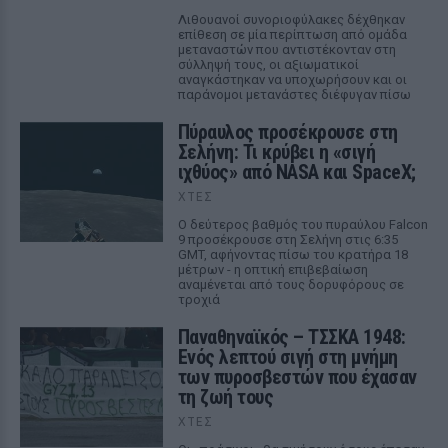
Λιθουανοί συνοριοφύλακες δέχθηκαν
επίθεση σε μία περίπτωση από ομάδα
μεταναστών που αντιστέκονταν στη
σύλληψή τους, οι αξιωματικοί
αναγκάστηκαν να υποχωρήσουν και οι
παράνομοι μετανάστες διέφυγαν πίσω
Πύραυλος προσέκρουσε στη
Σελήνη: Τι κρύβει η «σιγή
ιχθύος» από NASA και SpaceX;
ΧΤΕΣ
Ο δεύτερος βαθμός του πυραύλου Falcon
9 προσέκρουσε στη Σελήνη στις 6:35
GMT, αφήνοντας πίσω του κρατήρα 18
μέτρων - η οπτική επιβεβαίωση
αναμένεται από τους δορυφόρους σε
τροχιά
Παναθηναϊκός – ΤΣΣΚΑ 1948:
Ενός λεπτού σιγή στη μνήμη
των πυροσβεστών που έχασαν
τη ζωή τους
ΧΤΕΣ