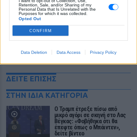
I want to opt-out of Collection, Use,
Retention, Sale, and/or Sharing of my
Personal Data that Is Unrelated with the
Purposes for which it was collected.
Opted Out
CONFIRM
Data Deletion
Data Access
Privacy Policy
ΔΕΙΤΕ ΕΠΙΣΗΣ
ΣΤΗΝ ΙΔΙΑ ΚΑΤΗΓΟΡΙΑ
Ο Τραμπ έτρεξε πίσω από
μικρό αγόρι σε σκηνή στο Λας
Βέγκας: «Φοβήθηκα ότι θα
έπεφτε όπως ο Μπάιντεν»,
δείτε βίντεο