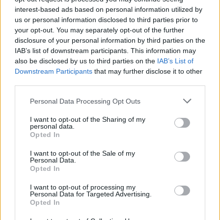
interest-based ads based on personal information utilized by
us or personal information disclosed to third parties prior to
Ακολουθήστε το E-Radio.gr στο
Google News
your opt-out. You may separately opt-out of the further
και μάθετε πρώτοι
τα πιο hot νέα
.
disclosure of your personal information by third parties on the
IAB’s list of downstream participants. This information may
Για ακόμη περισσότερα
νέα
, μπείτε στην
ροή
also be disclosed by us to third parties on the
IAB’s List of
ειδήσεων
του E-Daily.gr
Downstream Participants
that may further disclose it to other
third parties.
Ακολουθήστε το E-Radio.gr και στο Instagram
Personal Data Processing Opt Outs
ΔΙΑΦΗΜΙΣΗ
I want to opt-out of the Sharing of my
personal data.
Opted In
I want to opt-out of the Sale of my
Personal Data.
Opted In
I want to opt-out of processing my
Personal Data for Targeted Advertising.
Opted In