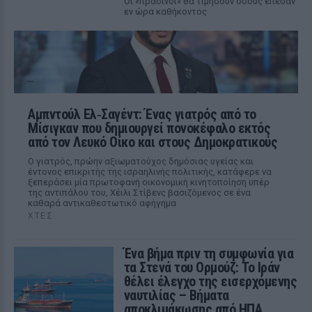
Οι «πράσινοι« θα τιμήσουν όσους έπεσαν
εν ώρα καθήκοντος
Αμπντούλ Ελ‑Σαγέντ: Ένας γιατρός από το
Μίσιγκαν που δημιουργεί πονοκέφαλο εκτός
από τον Λευκό Οίκο και στους Δημοκρατικούς
Ο γιατρός, πρώην αξιωματούχος δημόσιας υγείας και
έντονος επικριτής της ισραηλινής πολιτικής, κατάφερε να
ξεπεράσει μία πρωτοφανή οικονομική κινητοποίηση υπέρ
της αντιπάλου του, Χέιλι Στίβενς βασιζόμενος σε ένα
καθαρά αντικαθεστωτικό αφήγημα
ΧΤΕΣ
Ένα βήμα πριν τη συμφωνία για
τα Στενά του Ορμούζ: Το Ιράν
θέλει έλεγχο της εισερχόμενης
ναυτιλίας – Βήματα
αποκλιμάκωσης από ΗΠΑ