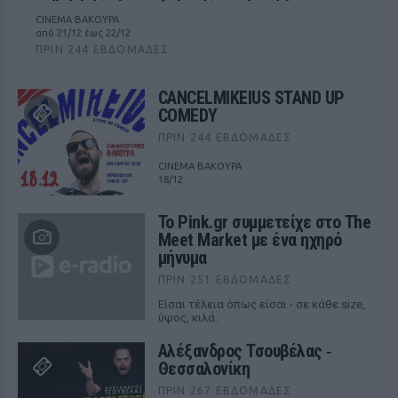
CINEMA ΒΑΚΟΥΡΑ
από 21/12 έως 22/12
ΠΡΙΝ 244 ΕΒΔΟΜΆΔΕΣ
CANCELMIKEIUS STAND UP
COMEDY
ΠΡΙΝ 244 ΕΒΔΟΜΆΔΕΣ
CINEMA ΒΑΚΟΥΡΑ
18/12
Το Pink.gr συμμετείχε στο The
Meet Market με ένα ηχηρό
μήνυμα
ΠΡΙΝ 251 ΕΒΔΟΜΆΔΕΣ
Είσαι τέλεια όπως είσαι - σε κάθε size,
ύψος, κιλά.
Αλέξανδρος Τσουβέλας ‑
Θεσσαλονίκη
ΠΡΙΝ 267 ΕΒΔΟΜΆΔΕΣ