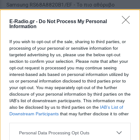
Samsung RS68A8820B1/EF - Το πιο αθόρυβο
Το νέο
Samsung RS68A8820B1/EF
είναι ένα από τα
E-Radio.gr -
Do Not Process My Personal
καλύτερα ψυγεία ντουλάπες που μπορείτε να
Information
βρείτε στην αγορά. Με την εγγύηση της Samsung
If you wish to opt-out of the sale, sharing to third parties, or
για ποιότητα και αξιοπιστία, αυτό το ψυγείο
processing of your personal or sensitive information for
διαθέτει όλες τις νέες τεχνολογίες που
targeted advertising by us, please use the below opt-out
εξασφαλίζουν αποτελεσματική αποθήκευση και
section to confirm your selection. Please note that after your
διατήρηση των τροφίμων.
opt-out request is processed you may continue seeing
interest-based ads based on personal information utilized by
Με μια εντυπωσιακή χωρητικότητα 634 λίτρων, σας
us or personal information disclosed to third parties prior to
your opt-out. You may separately opt-out of the further
επιτρέπει να αποθηκεύσετε μεγάλες ποσότητες
disclosure of your personal information by third parties on the
τροφίμων και ποτών. Αν αναζητάτε ένα ψυγείο
IAB’s list of downstream participants. This information may
ντουλάπα που συνδυάζει την απόδοση και την
also be disclosed by us to third parties on the
IAB’s List of
πρακτικότητα, το συγκεκριμένο μοντέλο είναι μια
Downstream Participants
that may further disclose it to other
τέλεια επιλογή.
third parties.
Personal Data Processing Opt Outs
LG GSXV80PZLE - Το καλύτερο με έξοδο για