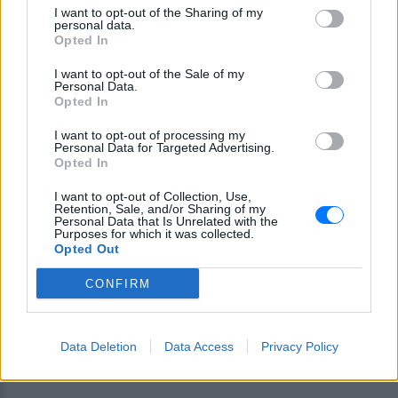
παγάκια & κρύο νερό
I want to opt-out of the Sharing of my
personal data.
Opted In
Το ψυγείο
LG GSXV80PZLE
είναι ένα από τα
καλύτερα και πιο όμορφα ψυγεία ντουλάπες με
I want to opt-out of the Sale of my
Personal Data.
έξοδο για παγάκια και κρύο νερό. Με μια
Opted In
χωρητικότητα παρόμοια με το προηγούμενο
I want to opt-out of processing my
μοντέλο της Samsung, αυτό το ψυγείο προσφέρει
Personal Data for Targeted Advertising.
επίσης πολλές τεχνολογίες και λειτουργίες που
Opted In
εξασφαλίζουν υψηλή απόδοση και άνεση.
I want to opt-out of Collection, Use,
Retention, Sale, and/or Sharing of my
Με άλλα λόγια, είναι μία ακόμη ιδανική επιλογή για
Personal Data that Is Unrelated with the
Purposes for which it was collected.
οικογένειες που χρειάζονται πολύ χώρο για
Opted Out
αποθήκευση τροφίμων και ποτών.
CONFIRM
Τα καλύτερα δίπορτα ψυγεία για το 2023
Crown GN 263 - Το καλύτερο δίπορτο ψυγείο σε
Data Deletion
Data Access
Privacy Policy
σχέση ποιότητας-τιμής