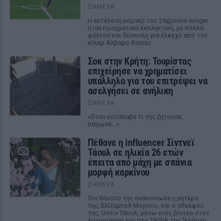
ΣΉΜΕΡΑ
Η εκτέλεση κόρνερ του 24χρονου winger
ήταν πραγματικά εκπληκτική, με πολλά
φάλτσα και δύσκολη για έλεγχο από τον
κίπερ Αλβαρο Βαγιές
Σοκ στην Κρήτη: Τουρίστας
επιχείρησε να χρηματίσει
υπάλληλο για του επιτρέψει να
ασελγήσει σε ανήλικη
ΣΉΜΕΡΑ
«Όταν κατάλαβε τι της ζητούσε,
πάγωσε...»
Πέθανε η influencer Σίντνεϊ
Τάουλ σε ηλικία 26 ετών
έπειτα από μάχη με σπάνια
μορφή καρκίνου
ΣΉΜΕΡΑ
Τον θάνατο της ανακοίνωσε η μητέρα
της, Ελίζαμπεθ Μόροου, και ο αδελφός
της, Όστιν Τάουλ, μέσω ενός βίντεο στον
λογαριασμό της στο TikTok την Τετάρτη