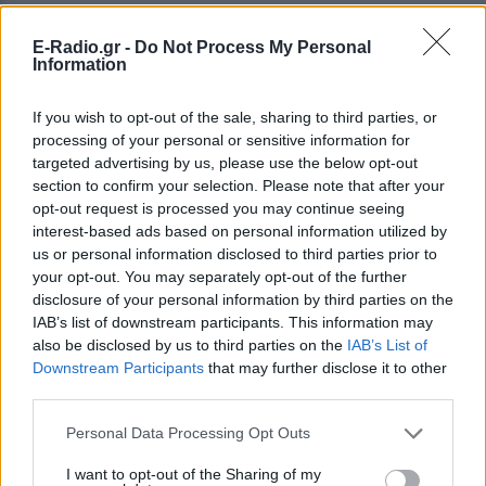
Επιπλέον, διεθνείς αναλυτές εκτιμούν ότι ο ηγέτης
E-Radio.gr -
Do Not Process My Personal
της Wagner, μπορεί όχι μόνο να μην παραδώσει τα
Information
όπλα, αλλά να χρησιμοποιήσει τη Λευκορωσία ως
βάση για να εξαπολύσει ένα νέο και πιο
If you wish to opt-out of the sale, sharing to third parties, or
processing of your personal or sensitive information for
καταστροφικό χτύπημα στην Ουκρανία και ειδικά
targeted advertising by us, please use the below opt-out
στο Κίεβο.
section to confirm your selection. Please note that after your
opt-out request is processed you may continue seeing
Μέχρι στιγμής όμως κάθε πληροφορία είναι
interest-based ads based on personal information utilized by
αμφίβολη και αρκετοί θεωρούν ότι τα διάφορα
us or personal information disclosed to third parties prior to
ερωτήματα θα λάβουν απάντηση τις επόμενες
your opt-out. You may separately opt-out of the further
disclosure of your personal information by third parties on the
μέρες, λόγω των εξελίξεων που θα προλάβουν τους
IAB’s list of downstream participants. This information may
πρωταγωνιστές της κρίσης που ξύπνησε «μαύρες»
also be disclosed by us to third parties on the
IAB’s List of
μνήμες στη Δύση για την τύχη της Ρωσίας.
Downstream Participants
that may further disclose it to other
third parties.
[ΠΗΓΗ]
Personal Data Processing Opt Outs
I want to opt-out of the Sharing of my
ΔΙΑΦΗΜΙΣΗ