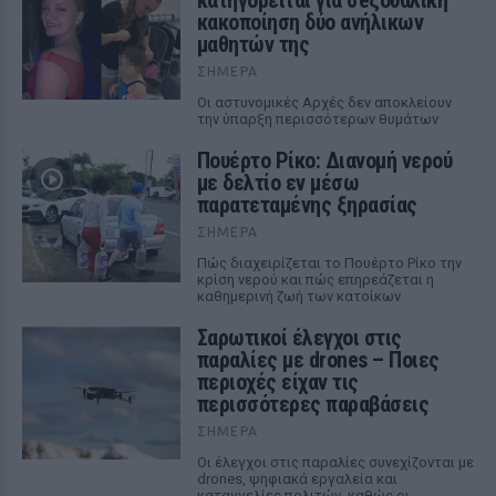
κατηγορείται για σeξουαλική
κακοποίηση δύο ανήλικων
μαθητών της
ΣΉΜΕΡΑ
Οι αστυνομικές Αρχές δεν αποκλείουν
την ύπαρξη περισσότερων θυμάτων
Πουέρτο Ρίκο: Διανομή νερού
με δελτίο εν μέσω
παρατεταμένης ξηρασίας
ΣΉΜΕΡΑ
Πώς διαχειρίζεται το Πουέρτο Ρίκο την
κρίση νερού και πώς επηρεάζεται η
καθημερινή ζωή των κατοίκων
Σαρωτικοί έλεγχοι στις
παραλίες με drones – Ποιες
περιοχές είχαν τις
περισσότερες παραβάσεις
ΣΉΜΕΡΑ
Οι έλεγχοι στις παραλίες συνεχίζονται με
drones, ψηφιακά εργαλεία και
καταγγελίες πολιτών, καθώς οι