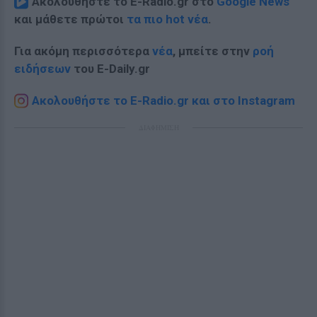
Ακολουθήστε το E-Radio.gr στο
Google News
και μάθετε πρώτοι
τα πιο hot νέα
.
Για ακόμη περισσότερα
νέα
, μπείτε στην
ροή
ειδήσεων
του E-Daily.gr
Ακολουθήστε το E-Radio.gr και στο Instagram
ΔΙΑΦΗΜΙΣΗ