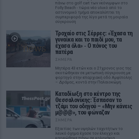
πάνω στο golf cart των νεόνυμφων στο
Folly Beach - τώρα νέο υλικό από το
αστυνομικό τμήμα αποκαλύπτει τη
συμπεριφορά της λίγο μετά τη μοιραία
σύγκρουση
Τροχαίο στις Σέρρες: «Έχασα τη
γυναίκα και το παιδί μου, τα
έχασα όλα» ‑ Ο πόνος του
πατέρα
ΣΉΜΕΡΑ
Μητέρα 43 ετών και ο 21χρονος γιος της
σκοτώθηκαν σε μετωπική σύγκρουση με
φορτηγό στην επαρχιακή οδό Αμφίπολης
– Δράμας, κοντά στην Παλαιοκώμη.
Καταδίωξη στο κέντρο της
Θεσσαλονίκης: Έσπασαν το
τζάμι του οδηγού – «Μην κάνεις
μ@@@», του φώναζαν
ΣΉΜΕΡΑ
Εξαιτίας των υψηλών ταχυτήτων το
λευκό όχημα έχασε τον έλεγχο και
καρφώθηκε πάνω σε κολονάκια.