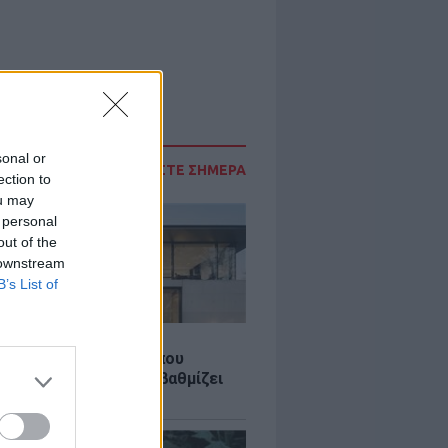
sonal or
ΔΙΑΒΑΣΤΕ ΣΗΜΕΡΑ
ection to
ou may
 personal
out of the
 downstream
B’s List of
Σ
λαστική: Καινοτομία που
ομεί ενέργεια και αναβαθμίζει
ιότητα ζωής