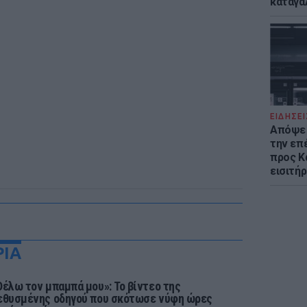
καταγά
ΕΙΔΗΣΕΙ
Απόψε 
την επ
προς Κα
εισιτήρ
ΡΙΑ
Θέλω τον μπαμπά μου»: Το βίντεο της
εθυσμένης οδηγού που σκότωσε νύφη ώρες