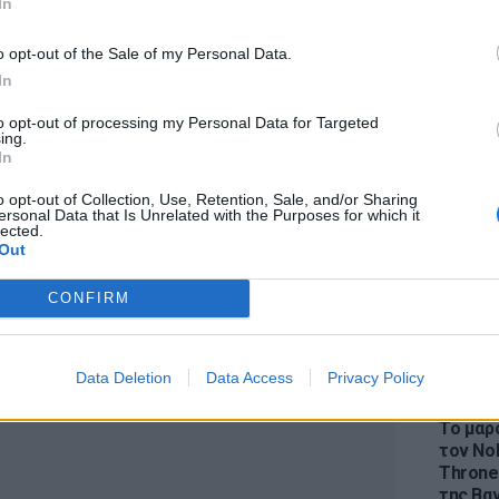
In
ιν χαρακτήρισε τις ενέργειες του Πριγκόζιν
ηματική περιπέτεια, μαχαιριά στην πλάτη της
o opt-out of the Sale of my Personal Data.
νούμενενς από υπερβολικές φιλοδοξίες και
In
ληλα, χθες, σε νέο του διάγγελμα τόνισε
to opt-out of processing my Personal Data for Targeted
ύν ενώπιον της Δικαιοσύνης.
LIFESTY
ing.
Η Ελέν
In
ονται οι προετοιμασίες για τη μεταφορά
χωρισμ
«Διαστ
o opt-out of Collection, Use, Retention, Sale, and/or Sharing
μού της Wagner στις ενεργές μονάδες των
ersonal Data that Is Unrelated with the Purposes for which it
εκτοξε
ανακοίνωσε το ρωσικό υπουργείο Άμυνας.
lected.
Out
CONFIRM
ΔΙΑΦΗΜΙΣΗ
Data Deletion
Data Access
Privacy Policy
LIFESTY
Το μαρο
τον Nol
Thrones
της Βα