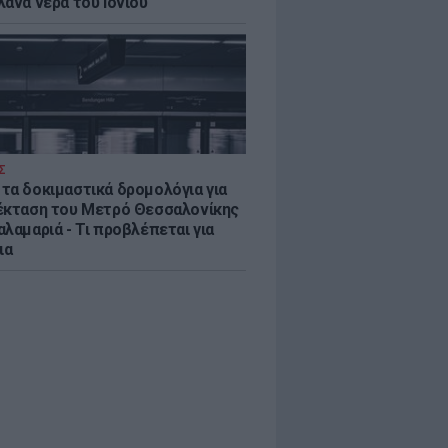
λανα νερά του Ιονίου
Σ
τα δοκιμαστικά δρομολόγια για
έκταση του Μετρό Θεσσαλονίκης
λαμαριά - Τι προβλέπεται για
ια