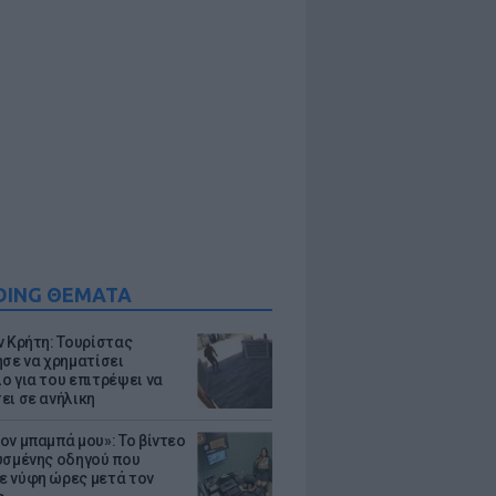
DING ΘΕΜΑΤΑ
ν Κρήτη: Τουρίστας
ησε να χρηματίσει
ο για του επιτρέψει να
ει σε ανήλικη
ον μπαμπά μου»: Το βίντεο
υσμένης οδηγού που
 νύφη ώρες μετά τον