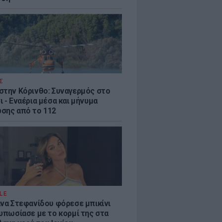
Σ
στην Κόρινθο: Συναγερμός στο
 - Εναέρια μέσα και μήνυμα
σης από το 112
LE
άνα Στεφανίδου φόρεσε μπικίνι
τυπωσίασε με το κορμί της στα