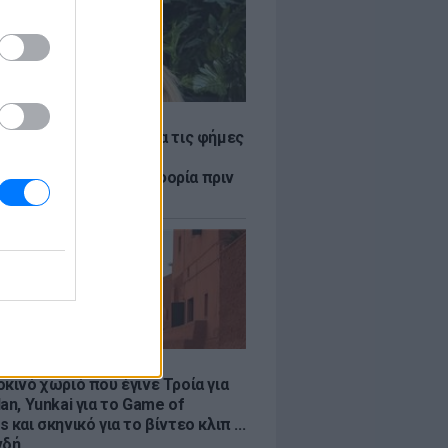
LE
η Βουλγαράκη ξεσπά για τις φήμες
ού με τον Ιωαννίδη:
αυρώστε καμία πληροφορία πριν
ύσετε τη βλακεία σας»
LE
κινό χωριό που έγινε Τροία για
an, Yunkai για το Game of
 και σκηνικό για το βίντεο κλιπ ...
νδή