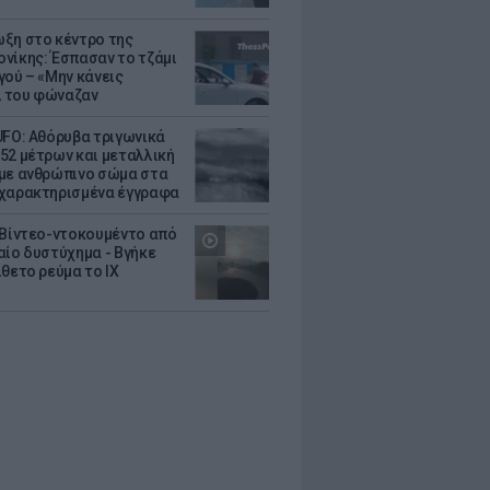
ξη στο κέντρο της
νίκης: Έσπασαν το τζάμι
γού – «Μην κάνεις
 του φώναζαν
UFO: Αθόρυβα τριγωνικά
52 μέτρων και μεταλλική
με ανθρώπινο σώμα στα
χαρακτηρισμένα έγγραφα
 Βίντεο-ντοκουμέντο από
αίο δυστύχημα - Βγήκε
ίθετο ρεύμα το ΙΧ