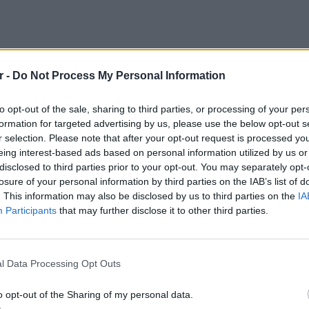
r -
Do Not Process My Personal Information
to opt-out of the sale, sharing to third parties, or processing of your per
νησης ποινικής υπόθεσης που κινήθηκε από
formation for targeted advertising by us, please use the below opt-out s
r selection. Please note that after your opt-out request is processed y
της Ρωσικής Ομοσπονδίας στις 23 Ιουνίου
eing interest-based ads based on personal information utilized by us or
ινικού Κώδικα της Ρωσικής Ομοσπονδίας
disclosed to third parties prior to your opt-out. You may separately opt-
οπλης εξέγερσης, διαπιστώθηκε ότι στις 24
losure of your personal information by third parties on the IAB’s list of
αυτήν σταμάτησαν τις ενέργειες που
. This information may also be disclosed by us to third parties on the
IA
Participants
that may further disclose it to other third parties.
πραξη εγκλήματος. Λαμβάνοντας υπόψη αυτό
ς με την έρευνα, στις 27 Ιουνίου, η
ΕΙΔΗΣΕΙ
Θερμοπ
φαση για το κλείσιμο της ποινικής
εξοικον
l Data Processing Opt Outs
την πο
o opt-out of the Sharing of my personal data.
ου αντίδραση μετά την έναρξη της εξέγερσης