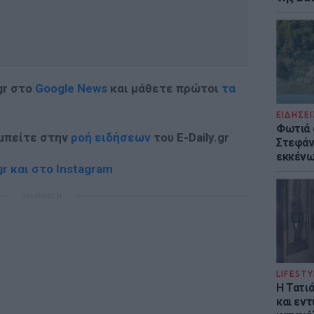
gr στο
Google News
και μάθετε πρώτοι
τα
ΕΙΔΗΣΕΙ
Φωτιά 
 μπείτε στην
ροή ειδήσεων
του E-Daily.gr
Στεφάνι
εκκένω
r και στο Instagram
ΔΙΑΦΗΜΙΣΗ
LIFESTY
Η Τατι
και εν