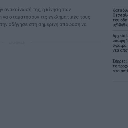
ν ανακοίνωσή της, η κίνηση των
Καταδίω
Θεσσαλο
 να σταματήσουν τις εγκληματικές τους
του οδη
 την οδήγησε στη σημερινή απόφαση να
μ@@@»,
Αρχεία 
σκάφη 1
ΔΙΑΦΗΜΙΣΗ
σφαίρα 
νέα απο
Σέρρες:
το τροχ
στο αντ