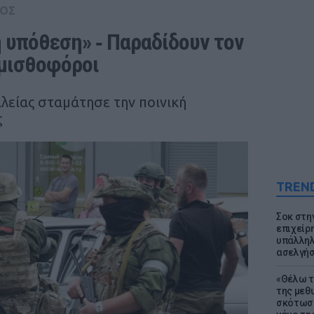
ΟΣ
 υπόθεση» ‑ Παραδίδουν τον 
 μισθοφόροι
είας σταμάτησε την ποινική
ς
TREN
Σοκ στη
επιχείρ
υπάλληλ
ασελγήσ
«Θέλω τ
της μεθ
σκότωσε