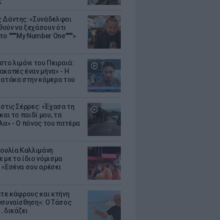
ς
 Δάντης: «Συνάδελφοι
ούν να ξεχάσουν ότι
ο """"My Number One""""»
στο λιμάνι του Πειραιά:
ακοπές έναν μήνα» - Η
 ατάκα στην κάμερα του
 στις Σέρρες: «Έχασα τη
και το παιδί μου, τα
λα» - Ο πόνος του πατέρα
Ιουλία Καλλιμάνη
 με το ίδιο νόμισμα
 «Εσένα σου αρέσει
ετε κάφρους και κτήνη
νσυναίσθηση»: Ο Τάσος
..δικάζει